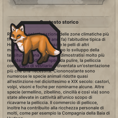
Contesto storico
Risale alla colonizzazione delle zone climatiche più
fredde (circa 125.000 anni fa) l'abitudine tipica di
Homo sapiens di indossare le pelli di altri
mammiferi per coprirsi. Dopo lo sviluppo della
tessitura di lana e flanella, dimostratisi molto più
resistenti, caldi e semplici da pulire, la pelliccia
come capo di vestiario è diventata un'ostentazione
più che una necessità. Ciononostante sono
numerose le specie animali ridotte quasi
all'estinzione nel diciottesimo e XIX secolo: castori,
volpi, visoni e foche per nominarne alcune. Altre
specie (ermellino, zibellino, cincillà e così via) sono
state allevate in cattività all'unico scopo di
ricavarne la pelliccia. Il commercio di pellicce,
inoltre ha contribuito alla ricchezza personale di
molti, come per esempio la Compagnia della Baia di