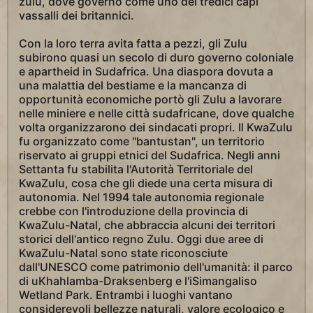
zulu, dove governò come uno dei tredici capi
vassalli dei britannici.
Con la loro terra avita fatta a pezzi, gli Zulu
subirono quasi un secolo di duro governo coloniale
e apartheid in Sudafrica. Una diaspora dovuta a
una malattia del bestiame e la mancanza di
opportunità economiche portò gli Zulu a lavorare
nelle miniere e nelle città sudafricane, dove qualche
volta organizzarono dei sindacati propri. Il KwaZulu
fu organizzato come "bantustan", un territorio
riservato ai gruppi etnici del Sudafrica. Negli anni
Settanta fu stabilita l'Autorità Territoriale del
KwaZulu, cosa che gli diede una certa misura di
autonomia. Nel 1994 tale autonomia regionale
crebbe con l'introduzione della provincia di
KwaZulu-Natal, che abbraccia alcuni dei territori
storici dell'antico regno Zulu. Oggi due aree di
KwaZulu-Natal sono state riconosciute
dall'UNESCO come patrimonio dell'umanità: il parco
di uKhahlamba-Draksenberg e l'iSimangaliso
Wetland Park. Entrambi i luoghi vantano
considerevoli bellezze naturali, valore ecologico e