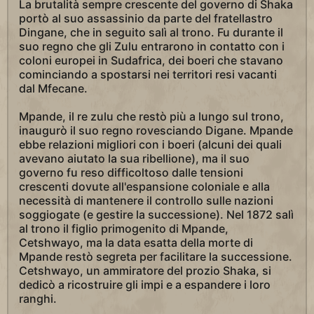
La brutalità sempre crescente del governo di Shaka
portò al suo assassinio da parte del fratellastro
Dingane, che in seguito salì al trono. Fu durante il
suo regno che gli Zulu entrarono in contatto con i
coloni europei in Sudafrica, dei boeri che stavano
cominciando a spostarsi nei territori resi vacanti
dal Mfecane.
Mpande, il re zulu che restò più a lungo sul trono,
inaugurò il suo regno rovesciando Digane. Mpande
ebbe relazioni migliori con i boeri (alcuni dei quali
avevano aiutato la sua ribellione), ma il suo
governo fu reso difficoltoso dalle tensioni
crescenti dovute all'espansione coloniale e alla
necessità di mantenere il controllo sulle nazioni
soggiogate (e gestire la successione). Nel 1872 salì
al trono il figlio primogenito di Mpande,
Cetshwayo, ma la data esatta della morte di
Mpande restò segreta per facilitare la successione.
Cetshwayo, un ammiratore del prozio Shaka, si
dedicò a ricostruire gli impi e a espandere i loro
ranghi.