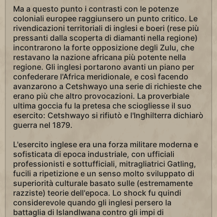
Ma a questo punto i contrasti con le potenze
coloniali europee raggiunsero un punto critico. Le
rivendicazioni territoriali di inglesi e boeri (rese più
pressanti dalla scoperta di diamanti nella regione)
incontrarono la forte opposizione degli Zulu, che
restavano la nazione africana più potente nella
regione. Gli inglesi portarono avanti un piano per
confederare l'Africa meridionale, e così facendo
avanzarono a Cetshwayo una serie di richieste che
erano più che altro provocazioni. La proverbiale
ultima goccia fu la pretesa che sciogliesse il suo
esercito: Cetshwayo si rifiutò e l'Inghilterra dichiarò
guerra nel 1879.
L'esercito inglese era una forza militare moderna e
sofisticata di epoca industriale, con ufficiali
professionisti e sottufficiali, mitragliatrici Gatling,
fucili a ripetizione e un senso molto sviluppato di
superiorità culturale basato sulle (estremamente
razziste) teorie dell'epoca. Lo shock fu quindi
considerevole quando gli inglesi persero la
battaglia di Islandlwana contro gli impi di