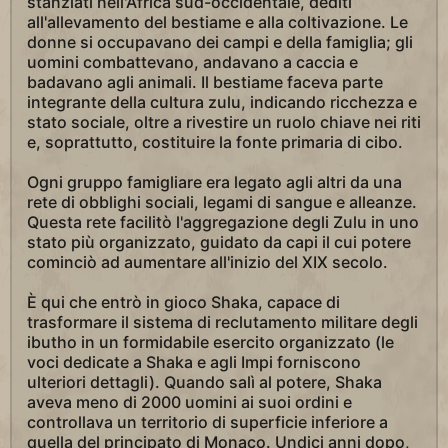
stanziati nell'Africa sud-occidentale, dediti
all'allevamento del bestiame e alla coltivazione. Le
donne si occupavano dei campi e della famiglia; gli
uomini combattevano, andavano a caccia e
badavano agli animali. Il bestiame faceva parte
integrante della cultura zulu, indicando ricchezza e
stato sociale, oltre a rivestire un ruolo chiave nei riti
e, soprattutto, costituire la fonte primaria di cibo.
Ogni gruppo famigliare era legato agli altri da una
rete di obblighi sociali, legami di sangue e alleanze.
Questa rete facilitò l'aggregazione degli Zulu in uno
stato più organizzato, guidato da capi il cui potere
cominciò ad aumentare all'inizio del XIX secolo.
È qui che entrò in gioco Shaka, capace di
trasformare il sistema di reclutamento militare degli
ibutho in un formidabile esercito organizzato (le
voci dedicate a Shaka e agli Impi forniscono
ulteriori dettagli). Quando salì al potere, Shaka
aveva meno di 2000 uomini ai suoi ordini e
controllava un territorio di superficie inferiore a
quella del principato di Monaco. Undici anni dopo,