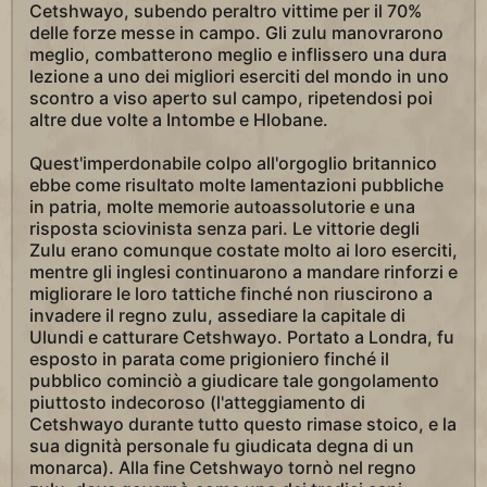
Cetshwayo, subendo peraltro vittime per il 70%
delle forze messe in campo. Gli zulu manovrarono
meglio, combatterono meglio e inflissero una dura
lezione a uno dei migliori eserciti del mondo in uno
scontro a viso aperto sul campo, ripetendosi poi
altre due volte a Intombe e Hlobane.
Quest'imperdonabile colpo all'orgoglio britannico
ebbe come risultato molte lamentazioni pubbliche
in patria, molte memorie autoassolutorie e una
risposta sciovinista senza pari. Le vittorie degli
Zulu erano comunque costate molto ai loro eserciti,
mentre gli inglesi continuarono a mandare rinforzi e
migliorare le loro tattiche finché non riuscirono a
invadere il regno zulu, assediare la capitale di
Ulundi e catturare Cetshwayo. Portato a Londra, fu
esposto in parata come prigioniero finché il
pubblico cominciò a giudicare tale gongolamento
piuttosto indecoroso (l'atteggiamento di
Cetshwayo durante tutto questo rimase stoico, e la
sua dignità personale fu giudicata degna di un
monarca). Alla fine Cetshwayo tornò nel regno