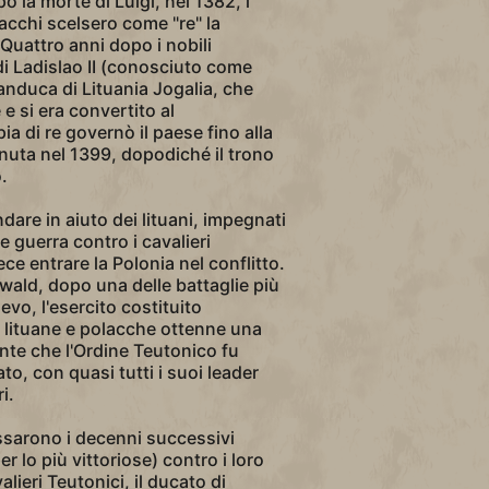
o la morte di Luigi, nel 1382, i
lacchi scelsero come "re" la
 Quattro anni dopo i nobili
di Ladislao II (conosciuto come
anduca di Lituania Jogalia, che
e si era convertito al
ia di re governò il paese fino alla
nuta nel 1399, dopodiché il trono
.
ndare in aiuto dei lituani, impegnati
 guerra contro i cavalieri
ece entrare la Polonia nel conflitto.
wald, dopo una delle battaglie più
vo, l'esercito costituito
e lituane e polacche ottenne una
ante che l'Ordine Teutonico fu
o, con quasi tutti i suoi leader
i.
assarono i decenni successivi
r lo più vittoriose) contro i loro
valieri Teutonici, il ducato di