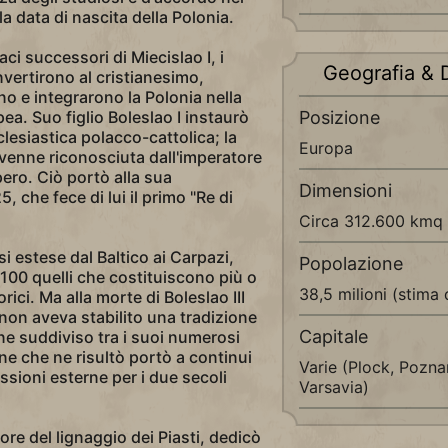
a data di nascita della Polonia.
ci successori di Miecislao I, i
Geografia & D
vertirono al cristianesimo,
o e integrarono la Polonia nella
pea. Suo figlio Boleslao I instaurò
Posizione
lesiastica polacco-cattolica; la
Europa
 venne riconosciuta dall'imperatore
ro. Ciò portò alla sua
Dimensioni
, che fece di lui il primo "Re di
Circa 312.600 kmq
si estese dal Baltico ai Carpazi,
Popolazione
100 quelli che costituiscono più o
38,5 milioni (stima 
rici. Ma alla morte di Boleslao III
 non aveva stabilito una tradizione
Capitale
ne suddiviso tra i suoi numerosi
ne che ne risultò portò a continui
Varie (Plock, Pozna
ressioni esterne per i due secoli
Varsavia)
re del lignaggio dei Piasti, dedicò