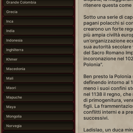
Grande Colombia
ritenere questa come l
Grecia
Sotto una serie di capa
Inca
pagani polacchi si con
crearono un forte regn
India
più ampia civiltà euro
un'organizzazione ecc
Indonesia
sua autorità secolare
Inghilterra
del Sacro Romano Impe
incoronazione nel 1025
Khmer
Polonia".
Macedonia
Ben presto la Polonia 
Mali
definendo intorno al 1
meno i suoi confini sto
Maori
nel 1138 il regno, che
Mapuche
di primogenitura, ven
figli. La frammentazio
Maya
conflitti interni e a p
Mongolia
successivi.
Norvegia
Ladislao, un duca mino