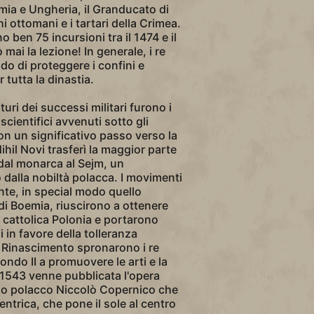
emia e Ungheria, il Granducato di
i ottomani e i tartari della Crimea.
o ben 75 incursioni tra il 1474 e il
ai la lezione! In generale, i re
do di proteggere i confini e
r tutta la dinastia.
aturi dei successi militari furono i
scientifici avvenuti sotto gli
on un significativo passo verso la
ihil Novi trasferì la maggior parte
 dal monarca al Sejm, un
alla nobiltà polacca. I movimenti
nte, in special modo quello
i Boemia, riuscirono a ottenere
 cattolica Polonia e portarono
 in favore della tolleranza
del Rinascimento spronarono i re
ndo II a promuovere le arti e la
 1543 venne pubblicata l'opera
mo polacco Niccolò Copernico che
entrica, che pone il sole al centro