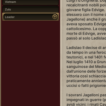
Luigi I d'Ungheria. Dop
Vietnam
recalcitranti nobili po
giovane figlia Edvige.
Zulu
elessero con il nome 
Leader
Jagellone) anche il gr
aveva sposato Edvige 
cattolicesimo. La copp
morte di Edvige, avve
passò al solo Ladislao
Ladislao II decise di a
da tempo in una feroce
teutonici, e nel 1401 f
Nel luglio 1410 a Grun
sanguinose del Medioe
dall'unione delle forz
vittoria così schiacci
praticamente annientat
uccisi o fatti prigionier
I sovrani Jagelloni p
impegnati in guerre (pe
avidi vicini: i rinati Ca