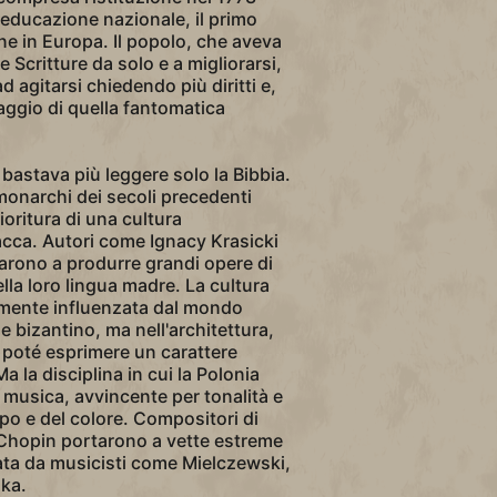
educazione nazionale, il primo
one in Europa. Il popolo, che aveva
 Scritture da solo e a migliorarsi,
 agitarsi chiedendo più diritti e,
ggio di quella fantomatica
bastava più leggere solo la Bibbia.
monarchi dei secoli precedenti
ioritura di una cultura
cca. Autori come Ignacy Krasicki
arono a produrre grandi opere di
ella loro lingua madre. La cultura
mente influenzata dal mondo
 e bizantino, ma nell'architettura,
a poté esprimere un carattere
a la disciplina in cui la Polonia
la musica, avvincente per tonalità e
po e del colore. Compositori di
hopin portarono a vette estreme
mata da musicisti come Mielczewski,
ka.