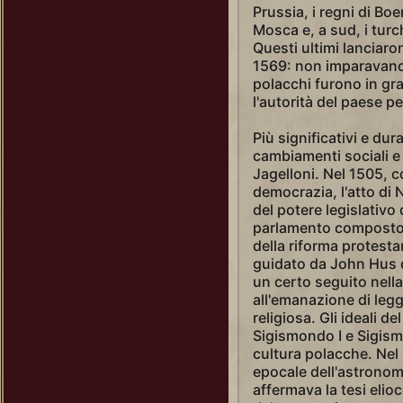
Prussia, i regni di Bo
Mosca e, a sud, i turch
Questi ultimi lanciaron
1569: non imparavano m
polacchi furono in gra
l'autorità del paese pe
Più significativi e dur
cambiamenti sociali e 
Jagelloni. Nel 1505, c
democrazia, l'atto di N
del potere legislativo
parlamento composto d
della riforma protesta
guidato da John Hus d
un certo seguito nella
all'emanazione di leggi
religiosa. Gli ideali 
Sigismondo I e Sigismo
cultura polacche. Nel
epocale dell'astrono
affermava la tesi elioc