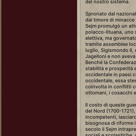
del nostro sistema.
Spronato dal nazional
dal timore di minacce 
Sejm promulgò un atto
polacco-lituana, uno 
elettiva, ma governat
tramite assemblee loc
luglio, Sigismondo II, 
Jagelloni e non aveva f
Benché la Confederazi
stabilità e prosperità 
occidentale in paesi c
occidentale, essa ste
coinvolta in conflitti c
ottomani, i cosacchi e a
Il costo di queste gue
del Nord (1700-1721), 
incompetenti, lasciar
bisognosa di riforme i
secolo il Sejm intrapre
sociali e scolastiche,