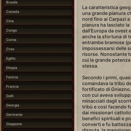
Brasile
La caratteristica geog
Canada
una grande pianura ch
nord fino ai Carpazi 
Cina
pianura ha lasciato la
dall'Europa da ovest e
Congo
anche la sfortuna di t
Corea
entrambe bramose (per
impossessarsi delle sue
Cree
risorse. Nonostante tu
Egitto
cui la grande potenza 
stessa.
Etiopia
Secondo i primi, quas
Fenicia
comandava la tribù de
Francia
fortificato di Gniezno
con cui aveva svilupp
Galli
minacciati dagli scorri
Georgia
tribù e così facendo f
dai missionari cattoli
Germania
benefici spirituali e p
convertì e fu battezz
Giappone
disputa, la maggioran