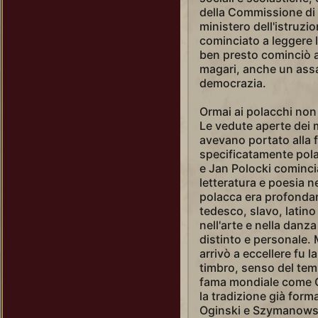
della Commissione di 
ministero dell'istruzi
cominciato a leggere le
ben presto cominciò ad
magari, anche un assa
democrazia.
Ormai ai polacchi non 
Le vedute aperte dei 
avevano portato alla f
specificatamente pola
e Jan Polocki cominci
letteratura e poesia n
polacca era profonda
tedesco, slavo, latino
nell'arte e nella danz
distinto e personale. M
arrivò a eccellere fu 
timbro, senso del tem
fama mondiale come C
la tradizione già for
Oginski e Szymanows