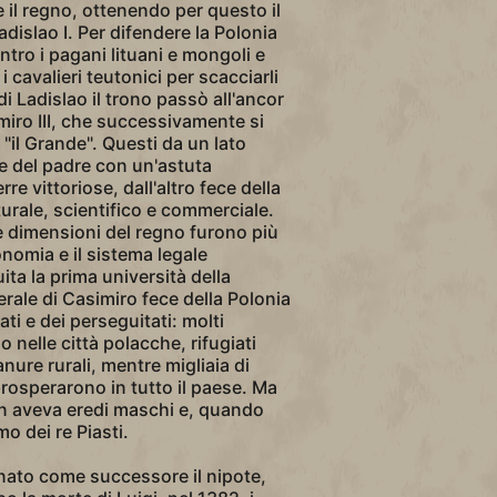
re il regno, ottenendo per questo il
adislao I. Per difendere la Polonia
ntro i pagani lituani e mongoli e
 cavalieri teutonici per scacciarli
di Ladislao il trono passò all'ancor
miro III, che successivamente si
 "il Grande". Questi da un lato
e del padre con un'astuta
re vittoriose, dall'altro fece della
urale, scientifico e commerciale.
le dimensioni del regno furono più
nomia e il sistema legale
uita la prima università della
berale di Casimiro fece della Polonia
ati e dei perseguitati: molti
o nelle città polacche, rifugiati
anure rurali, mentre migliaia di
 prosperarono in tutto il paese. Ma
n aveva eredi maschi e, quando
mo dei re Piasti.
nato come successore il nipote,