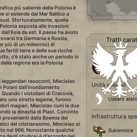
rafica più saliente della Polonia è
e si estende dal Mar Baltico a
a sud. Sfortunatamente, quella
 Polonia esposta alle invasioni
 dall'Asia da est. Il paese ha avuto
rovarsi tra Germania e Russia,
Tratti carat
 più di un millennio) di
 fertili terre e delle sue ricche
Leader
tto, c'è stato anche un periodo in
della regione era la Polonia
Edvige
i leggendari resoconti, Miecislao
Unità speciali
i Polani dall'insediamento
. Quando i vistoliani di Cracovia,
Ussaro alat
ato uno stretto legame, furono
dori magiari, Miecislao riunì le due
ondò la dinastia di Piast. Convinto
Infrastruttura spe
ci provenienti dalla Boemia dei
ratici del cristianesimo, Miecislao si
ato nel 966. Nonostante qualche
Sukiennice
za degli studiosi è d'accordo nel