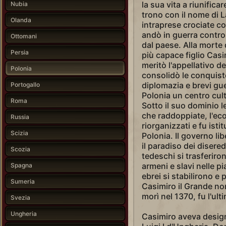
la sua vita a riunifica
Nubia
trono con il nome di L
Olanda
intraprese crociate co
andò in guerra contro i
Ottomani
dal paese. Alla morte 
Persia
più capace figlio Casi
meritò l'appellativo de
Polonia
consolidò le conquist
diplomazia e brevi guer
Portogallo
Polonia un centro cult
Roma
Sotto il suo dominio 
che raddoppiate, l'eco
Russia
riorganizzati e fu istit
Scizia
Polonia. Il governo li
il paradiso dei disered
Scozia
tedeschi si trasferiron
armeni e slavi nelle pi
Spagna
ebrei si stabilirono e
Sumeria
Casimiro il Grande no
morì nel 1370, fu l'ulti
Svezia
Ungheria
Casimiro aveva desig