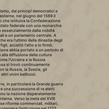
ismo, dai principî democratici e
esterne, nel giugno del 1569 il
 che istituiva la Confederazione
stato federale con una monarchia
o essenzialmente dalla nobiltà
ali e un parlamento centrale. A
che era l'ultimo della dinastia degli
igli, accettò l'atto e lo firmò.
one abbia portato a un periodo di
e alla diffusione della cultura
ome l'Ucraina e la Russia
ssa si trovò continuamente
on la Russia, la Svezia, gli
ltri vicini bellicosi.
rre, in particolare la Grande guerra
e una successione di re eletti
ono la nazione disperatamente
nterne. Verso la metà del XVIII
se riforme commerciali, militari,
 compresa l'istituzione nel 1773