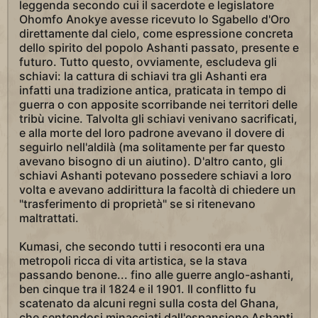
leggenda secondo cui il sacerdote e legislatore
Ohomfo Anokye avesse ricevuto lo Sgabello d'Oro
direttamente dal cielo, come espressione concreta
dello spirito del popolo Ashanti passato, presente e
futuro. Tutto questo, ovviamente, escludeva gli
schiavi: la cattura di schiavi tra gli Ashanti era
infatti una tradizione antica, praticata in tempo di
guerra o con apposite scorribande nei territori delle
tribù vicine. Talvolta gli schiavi venivano sacrificati,
e alla morte del loro padrone avevano il dovere di
seguirlo nell'aldilà (ma solitamente per far questo
avevano bisogno di un aiutino). D'altro canto, gli
schiavi Ashanti potevano possedere schiavi a loro
volta e avevano addirittura la facoltà di chiedere un
"trasferimento di proprietà" se si ritenevano
maltrattati.
Kumasi, che secondo tutti i resoconti era una
metropoli ricca di vita artistica, se la stava
passando benone... fino alle guerre anglo-ashanti,
ben cinque tra il 1824 e il 1901. Il conflitto fu
scatenato da alcuni regni sulla costa del Ghana,
che sentendosi minacciati dall'espansione Ashanti