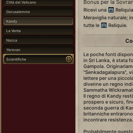
Bonus per la Sovran
Città del Vaticano
Ricevi una
Reliquia
Gerusalemme
Meraviglia naturale; i
Kandy
tutte le
Reliquie.
La Venta
Co
Nazca
Yerevan
Le poche fonti disponi
Scientifiche
in Sri Lanka, è stata f
Gampola. Originariam
"Senkadagalapura", v
lettere per una piccol
divenne un regno ind
Sammatha Wickramabahu
Il regno di Kandy res
prospero e sicuro, fin
seconda guerra di Kand
britanniche entrarono 
incontrare resistenza
Probabilmente questo 