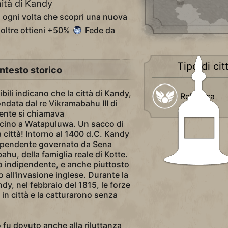
ità di Kandy
 ogni volta che scopri una nuova
noltre ottieni +50%
Fede da
Tipo di cit
ntesto storico
bili indicano che la città di Kandy,
Religiosa
ondata dal re Vikramabahu III di
ente si chiamava
icino a Watapuluwa. Un sacco di
a città! Intorno al 1400 d.C. Kandy
ipendente governato da Sena
, della famiglia reale di Kotte.
tò indipendente, e anche piuttosto
o all'invasione inglese. Durante la
y, nel febbraio del 1815, le forze
in città e la catturarono senza
.
fu dovuto anche alla riluttanza