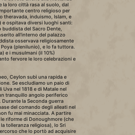
 la loro città rasa al suolo, dal
mportante centro religioso per
o theravada, induismo, Islam, e
 e ospitava diversi luoghi santi:
o buddista del Sacro Dente,
serito all'interno del palazzo
ddista osservava religiosamente
Poya (plenilunio), e lo fa tuttora.
rca) e i musulmani (il 10%)
nto fervore le loro celebrazioni e
peo, Ceylon subì una rapida e
one. Se escludiamo un paio di
di Uva nel 1818 e di Matale nel
n tranquillo angolo periferico
o. Durante la Seconda guerra
ase del comando degli alleati nel
non fu mai minacciata. A partire
n le riforme di Donoughmore (che
la tolleranza religiosa), lo Sri
ercorso che lo portò ad acquisire