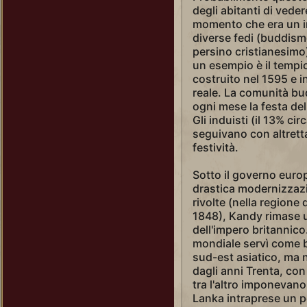
degli abitanti di vedere
momento che era un i
diverse fedi (buddism
persino cristianesimo)
un esempio è il tempi
costruito nel 1595 e in
reale. La comunità bu
ogni mese la festa del 
Gli induisti (il 13% ci
seguivano con altretta
festività.
Sotto il governo euro
drastica modernizzazi
rivolte (nella regione 
1848), Kandy rimase u
dell'impero britannic
mondiale servì come b
sud-est asiatico, ma 
dagli anni Trenta, co
tra l'altro imponevano 
Lanka intraprese un p