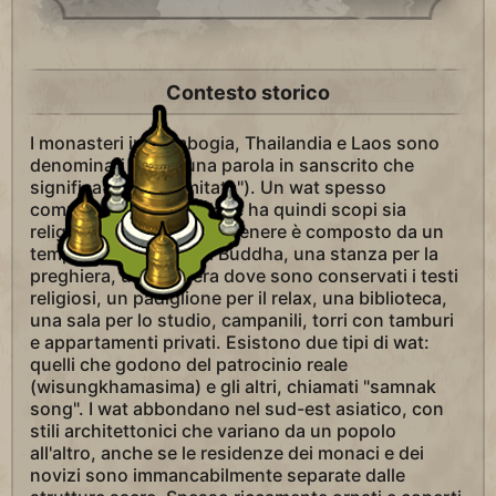
Contesto storico
I monasteri in Cambogia, Thailandia e Laos sono
denominati "wat" (una parola in sanscrito che
significa "area delimitata"). Un wat spesso
comprende una scuola, e ha quindi scopi sia
religiosi sia didattici. In genere è composto da un
tempio con statue del Buddha, una stanza per la
preghiera, una camera dove sono conservati i testi
religiosi, un padiglione per il relax, una biblioteca,
una sala per lo studio, campanili, torri con tamburi
e appartamenti privati. Esistono due tipi di wat:
quelli che godono del patrocinio reale
(wisungkhamasima) e gli altri, chiamati "samnak
song". I wat abbondano nel sud-est asiatico, con
stili architettonici che variano da un popolo
all'altro, anche se le residenze dei monaci e dei
novizi sono immancabilmente separate dalle