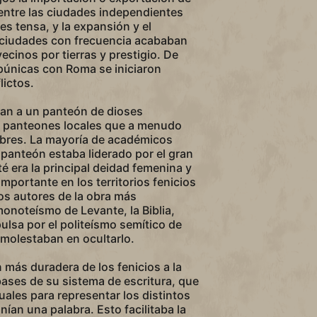
 entre las ciudades independientes
es tensa, y la expansión y el
 ciudades con frecuencia acababan
ecinos por tierras y prestigio. De
púnicas con Roma se iniciaron
lictos.
ban a un panteón de dioses
 panteones locales que a menudo
mbres. La mayoría de académicos
 panteón estaba liderado por el gran
té era la principal deidad femenina y
importante en los territorios fenicios
os autores de la obra más
monoteísmo de Levante, la Biblia,
pulsa por el politeísmo semítico de
e molestaban en ocultarlo.
n más duradera de los fenicios a la
 bases de su sistema de escritura, que
uales para representar los distintos
an una palabra. Esto facilitaba la