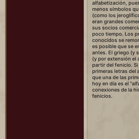
alfabetización, pue
menos símbolos que
(como los jeroglífic
eran grandes comer
sus socios comerci
poco tiempo. Los pr
conocidos se remont
es posible que se e
antes. El griego (y 
(y por extensión el 
partir del fenicio. 
primeras letras del a
que una de las pri
hoy en día es el "a
conexiones de la h
fenicios.