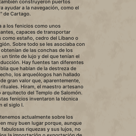
 también construyeron puertos
a ayudar a la navegación, como el
" de Cartago.
a a los fenicios como unos
iantes, capaces de transportar
s como estaño, cedro del Líbano o
región. Sobre todo se les asociaba con
e obtenían de las conchas de los
n tinte de lujo y del que tenían el
ducción. Hay fuentes tan diferentes
Biblia que hablan de la destreza de
hecho, los arqueólogos han hallado
 de gran valor que, aparentemente,
 rituales. Hiram, el maestro artesano
ico arquitecto del Templo de Salomón.
stas fenicios inventaron la técnica
 el siglo I.
 tenemos actualmente sobre los
a en muy buen lugar porque, aunque
fabulosas riquezas y sus lujos, no
os la importación o exportación de