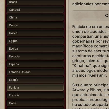
Brasil
adicionales por em
Canadá
C
China
Congo
Fenicia no era un e
unión de ciudades 
Corea
compartían una his
gobernadas por rey
Egipto
magníficos comerci
Escitia
sistema de escritur
escrituras occidenta
Escocia
griego, mientras qu
España
"Kinahna", que sign
arqueólogos modern
Estados Unidos
mismos "Kena’ani".
Etiopía
Sus cuatro principa
Fenicia
Arward y Biblos, sit
que actualmente ser
Francia
pruebas arqueológi
Galia
ha estado ocupada d