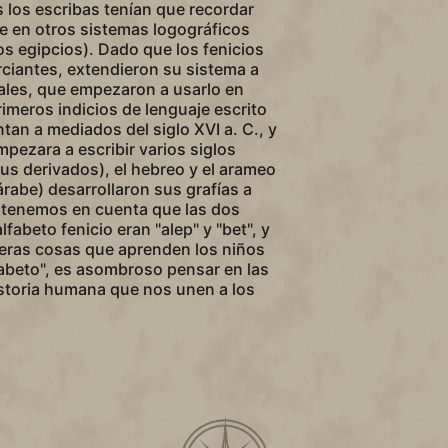
s los escribas tenían que recordar
 en otros sistemas logográficos
os egipcios). Dado que los fenicios
ciantes, extendieron su sistema a
ales, que empezaron a usarlo en
imeros indicios de lenguaje escrito
an a mediados del siglo XVI a. C., y
mpezara a escribir varios siglos
sus derivados), el hebreo y el arameo
árabe) desarrollaron sus grafías a
Si tenemos en cuenta que las dos
lfabeto fenicio eran "alep" y "bet", y
meras cosas que aprenden los niños
lfabeto", es asombroso pensar en las
istoria humana que nos unen a los