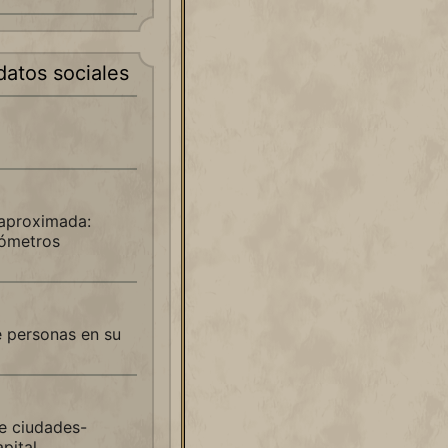
datos sociales
 aproximada:
lómetros
e personas en su
e ciudades-
pital