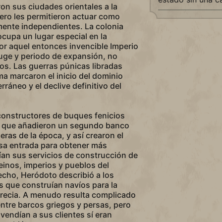
n sus ciudades orientales a la
 pero les permitieron actuar como
mente independientes. La colonia
ocupa un lugar especial en la
por aquel entonces invencible Imperio
uge y periodo de expansión, no
os. Las guerras púnicas libradas
a marcaron el inicio del dominio
ráneo y el declive definitivo del
constructores de buques fenicios
s que añadieron un segundo banco
eras de la época, y así crearon el
esa entrada para obtener más
ían sus servicios de construcción de
reinos, imperios y pueblos del
cho, Heródoto describió a los
os que construían navíos para la
Grecia. A menudo resulta complicado
entre barcos griegos y persas, pero
 vendían a sus clientes sí eran