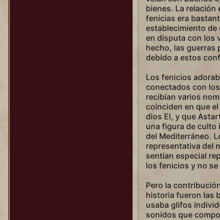
bienes. La relación
fenicias era bastant
establecimiento de
en disputa con los v
hecho, las guerras 
debido a estos conf
Los fenicios adora
conectados con los
recibían varios no
coinciden en que el
dios El, y que Astar
una figura de culto 
del Mediterráneo. L
representativa del 
sentían especial re
los fenicios y no s
Pero la contribució
historia fueron las
usaba glifos individ
sonidos que componí