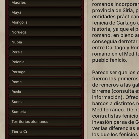
Maoríes
romanos incorporaro
provincia de Siria,
Maya
entidades práctica
fenicia de Cartago 
Mongolia
historia, ya que el 
Noruega
romano, en pleno a
conseguía derrotarl
Nubia
entre Cartago y Rom
Persia
romano en el Mediter
pueblo fenicio.
Polonia
Parece ser que los 
Portugal
fueron los primero
Roma
de remeros a las gal
birreme (consulta 
Rusia
información). Ofrec
Suecia
barcos a distintos 
Mediterráneo. De he
Sumeria
contratistas fenici
invasión persa de 
Territorios otomanos
ver las diferencias 
Tierra Cri
los que los fenicios