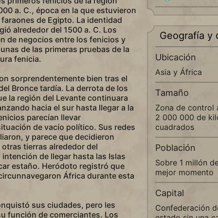
os primeros fenicios de la región
000 a. C., época en la que estuvieron
faraones de Egipto. La identidad
gió alrededor del 1500 a. C. Los
Geografía y 
en de negocios entre los fenicios y
gunas de las primeras pruebas de la
Ubicación
ura fenicia.
Asia y África
on sorprendentemente bien tras el
el Bronce tardía. La derrota de los
Tamaño
ue la región del Levante continuara
zando hacia el sur hasta llegar a la
Zona de control
fenicios parecían llevar
2 000 000 de ki
ituación de vacío político. Sus redes
cuadrados
iaron, y parece que decidieron
 otras tierras alrededor del
Población
intención de llegar hasta las Islas
Sobre 1 millón d
car estaño. Heródoto registró que
mejor momento
 circunnavegaron África durante esta
Capital
nquistó sus ciudades, pero les
Confederación d
su función de comerciantes. Los
estado sin una ca