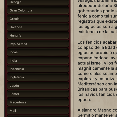
vestigios sitúan a l
Georgia
alrededor del año 3
gobernados por los 
Gran Colombia
fenicia como tal sur
Grecia
registros que exist
los egipcios son al
Holanda
existencia de la cult
Hungría
Los fenicios acabar
Imp. Azteca
colapso de la Edad d
egipcios propició q
Incas
expandiéndose, avan
India
actual Israel, y los 
magníficamente la s
Indonesia
comerciales se ampl
Inglaterra
explorar y colonizar
Mediterráneo con la 
Japón
Británicas para bus
los navíos fenicios
Jémer
época.
Macedonia
Alejandro Magno co
Mali
permitió mantener 