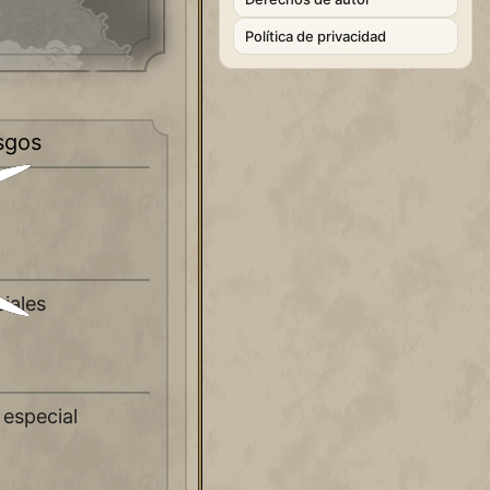
Política de privacidad
sgos
iales
 especial