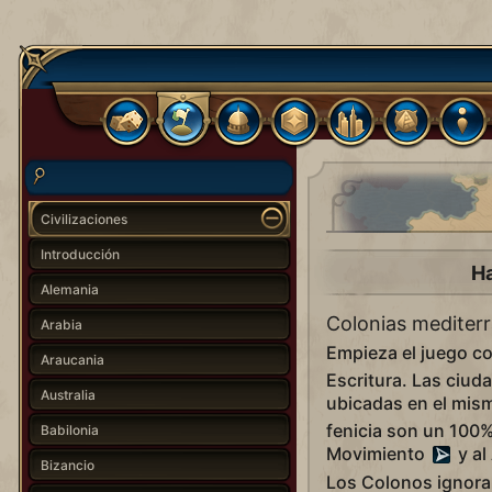
Civilizaciones
Introducción
Ha
Alemania
Colonias mediter
Arabia
Empieza el juego c
Araucania
Escritura. Las ciud
Australia
ubicadas en el mism
fenicia son un 100%
Babilonia
Movimiento
y al
Bizancio
Los Colonos ignora