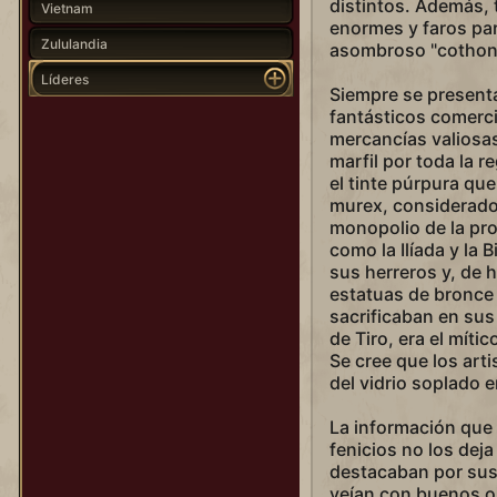
distintos. Además,
Vietnam
enormes y faros par
Zululandia
asombroso "cothon
Líderes
Siempre se present
fantásticos comerc
mercancías valiosa
marfil por toda la 
el tinte púrpura qu
murex, considerado u
monopolio de la pro
como la Ilíada y la 
sus herreros y, de 
estatuas de bronce
sacrificaban en sus
de Tiro, era el mít
Se cree que los arti
del vidrio soplado en
La información que
fenicios no los dej
destacaban por sus 
veían con buenos oj