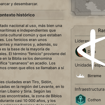
barcar y desembarcar.
ontexto histórico
stado nacional al uso, más bien una
Ra
marítimas e independientes que
toria cultural común y que estaban
es. Los fenicios eran unos
Líderes
antes y marineros y, además, su
a es la base de la mayoría de
Dido
les. El término "fenicio" proviene del
e en la Biblia se los denomina
ifica "cananeos" en acadio. Los
Unidades espec
os creen que ellos se llamaban a sí
Birreme
les ciudades eran Tiro, Sidón,
uadas en la región del Levante, en lo
Infraestructura
ían Líbano y Siria. Según las
cas encontradas, la zona de Biblos
Cothon
urante casi 10 000 años, y los