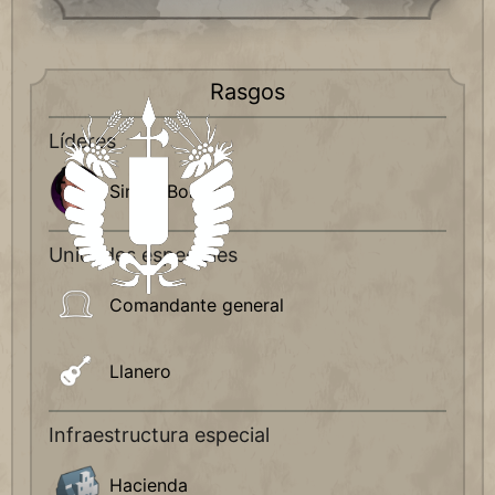
Rasgos
Líderes
Simón Bolívar
Unidades especiales
Comandante general
Llanero
Infraestructura especial
Hacienda