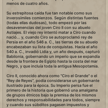
menos de cuatro años.
Su estrepitosa caída fue tan notable como sus
inverosímiles comienzos. Según distintas fuentes
(todas ellas dudosas), todo empezó por las
desavenencias del joven Ciro II con su abuelo
Astiajes. El viejo rey intentó matar a Ciro cuando
nació... y, cuando Ciro se autoproclamó rey de
Persia en el año 546 a. C., las tierras de su abuelo
encabezaban su lista de conquistas. Hacia el año
540 a. C., invadió Lidia y, un año después, capturó
Babilonia, gobernando un imperio que se expandía
desde la frontera de Egipto hasta la costa del mar
Negro, y que incluía toda la antigua Mesopotamia.
Ciro II, conocido ahora como "Ciro el Grande" o el
"Rey de Reyes", podía considerarse un gobernante
ilustrado para la época. Su Imperio persa fue el
primero de la historia que gobernó una amalgama
de grupos étnicos bajo la premisa de los mismos
derechos y responsabilidades para todos, siempre
y cuando sus súbditos pagasen impuestos y