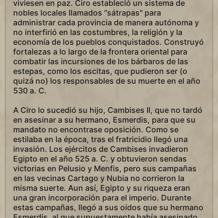
viviesen en paz. Ciro estableció un sistema de
nobles locales llamados "sátrapas" para
administrar cada provincia de manera autónoma y
no interfirió en las costumbres, la religión y la
economía de los pueblos conquistados. Construyó
fortalezas a lo largo de la frontera oriental para
combatir las incursiones de los bárbaros de las
estepas, como los escitas, que pudieron ser (o
quizá no) los responsables de su muerte en el año
530 a. C.
A Ciro lo sucedió su hijo, Cambises II, que no tardó
en asesinar a su hermano, Esmerdis, para que su
mandato no encontrase oposición. Como se
estilaba en la época, tras el fratricidio llegó una
invasión. Los ejércitos de Cambises invadieron
Egipto en el año 525 a. C. y obtuvieron sendas
victorias en Pelusio y Menfis, pero sus campañas
en las vecinas Cartago y Nubia no corrieron la
misma suerte. Aun así, Egipto y su riqueza eran
una gran incorporación para el imperio. Durante
estas campañas, llegó a sus oídos que su hermano
Esmerdis, al que supuestamente había asesinado,