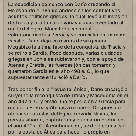
La expedición comenzó con Darío cruzando el
Helesponto e involucrándose en los conflictivos
asuntos políticos griegos, lo cual llevó a la invasión
de Tracia y a la toma de varias ciudades-estado al
norte del Egeo. Macedonia se rindió
voluntariamente a Persia y se convirtió en un reino
vasallo. Darío dejó en manos de su general
Megabizo la última fase de la conquista de Tracia y
se retiró a Sardis. Poco después, varias ciudades
griegas en Jonia se sublevaron y, con el apoyo de
Atenas y Eretria, las fuerzas jónicas tomaron y
quemaron Sardis en el año 498 a. C., lo que
supuestamente enfureció a Darío.
Tras poner fin a la "revuelta jónica", Darío encargó a
su yerno la reconquista de Tracia y Macedonia en el
año 492 a. C. y envió una expedición a Grecia para
obligar a Eretria y Atenas a rendirse. Después de
atacar varias islas del Egeo e invadir Naxos, los
persas sitiaron, capturaron y quemaron Eretria en
el año 490 a. C. A continuación, se dirigieron al sur
por la costa de Ática para hacer lo propio en