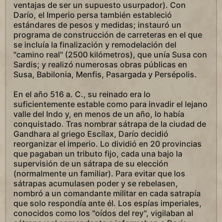
ventajas de ser un supuesto usurpador). Con
Darío, el Imperio persa también estableció
estándares de pesos y medidas; instauró un
programa de construcción de carreteras en el que
se incluía la finalización y remodelación del
"camino real" (2500 kilómetros), que unía Susa con
Sardis; y realizó numerosas obras públicas en
Susa, Babilonia, Menfis, Pasargada y Persépolis.
En el año 516 a. C., su reinado era lo
suficientemente estable como para invadir el lejano
valle del Indo y, en menos de un año, lo había
conquistado. Tras nombrar sátrapa de la ciudad de
Gandhara al griego Escílax, Darío decidió
reorganizar el imperio. Lo dividió en 20 provincias
que pagaban un tributo fijo, cada una bajo la
supervisión de un sátrapa de su elección
(normalmente un familiar). Para evitar que los
sátrapas acumulasen poder y se rebelasen,
nombró a un comandante militar en cada satrapía
que solo respondía ante él. Los espías imperiales,
conocidos como los "oídos del rey", vigilaban al