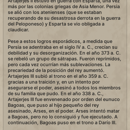
Artajerjes II estuvo en guerra con Esparta, una vez
más por las colonias griegas de Asia Menor. Persia
se alió con los atenienses (que se estaban
recuperando de su desastrosa derrota en la guerra
del Peloponeso) y Esparta se vio obligada a
claudicar.
Pese a estos logros esporádicos, a medida que
Persia se adentraba en el siglo IV a. C., crecían su
debilidad y su desorganización. En el año 373 a. C.
se rebeló un grupo de sátrapas. Fueron reprimidos,
pero cada vez ocurrían más sublevaciones. La
precariedad de la posición del rey aumentó.
Artajerjes III subió al trono en el año 359 a. C.
gracias a una traición y, en un intento por
asegurarse el poder, asesinó a todos los miembros
de su familia que pudo. En el año 338 a. C.,
Artajerjes III fue envenenado por orden del eunuco
Bagoas, que puso al hijo pequeño del rey
asesinado, Arses, en el poder. Arses intentó matar
a Bagoas, pero no lo consiguió y fue ejecutado. A
continuación, Bagoas puso en el trono a Darío III.