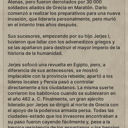
Atenas, pero fueron derrotados por 30 000
soldados aliados de Grecia en Maratón. Darío
comenzó a realizar los preparativos para una nueva
invasión, que lideraría personalmente, pero murió
en el intento tres años después.
Sus sucesores, empezando por su hijo Jerjes I,
tuvieron que lidiar con los advenedizos griegos y
se las apañaron para destruir el mayor imperio de la
historia de la humanidad.
Jerjes sofocó una revuelta en Egipto, pero, a
diferencia de sus antecesores, se mostró
implacable con la provincia rebelde; apartó a los
líderes locales y Persia pasó a controlar
directamente a los ciudadanos. La misma suerte
corrieron los babilonios cuando se sublevaron en
el año 482 a. C. Finalmente, un gran ejército
liderado por Jerjes se dirigió al norte de Grecia con
el apoyo de la poderosa armada persa. Todas las
ciudades-estado que los invasores encontraban a
su paso fueron cayendo fácilmente y, pese a la
heroica resistencia de los espartanos y los beocios