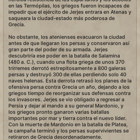
en las Termópilas, los griegos fueron incapaces de
impedir que el ejército de Jerjes entrara en Atenas y
saqueara la ciudad-estado más poderosa de
Grecia.
No obstante, los atenienses evacuaron la ciudad
antes de que llegaran los persas y conservaron así
gran parte del poder de su armada. Jerjes
descubriría ese poder en la batalla de Salamina
(480 a. C.), cuando una flota griega de unos 370
trirremes derrotó estrepitosamente a 800 galeras
persas y destruyó 300 de ellas perdiendo solo 40
naves helenas. Esta derrota retrasó los planes de la
ofensiva persa contra Grecia un año, dejando a los
griegos tiempo de reorganizar sus defensas contra
los invasores. Jerjes se vio obligado a regresar a
Persia y dejar al mando a su general Mardonio, y
los griegos pronto ganaron varias batallas
importantes por mar y tierra contra el nuevo líder.
Con la muerte de Mardonio en la batalla de Platea,
la campaña terminó y los persas supervivientes se
retiraron de Grecia desordenadamente.