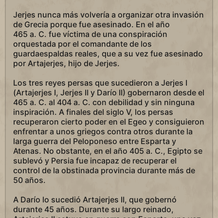
Jerjes nunca más volvería a organizar otra invasión
de Grecia porque fue asesinado. En el año
465 a. C. fue víctima de una conspiración
orquestada por el comandante de los
guardaespaldas reales, que a su vez fue asesinado
por Artajerjes, hijo de Jerjes.
Los tres reyes persas que sucedieron a Jerjes I
(Artajerjes I, Jerjes II y Darío II) gobernaron desde el
465 a. C. al 404 a. C. con debilidad y sin ninguna
inspiración. A finales del siglo V, los persas
recuperaron cierto poder en el Egeo y consiguieron
enfrentar a unos griegos contra otros durante la
larga guerra del Peloponeso entre Esparta y
Atenas. No obstante, en el año 405 a. C., Egipto se
sublevó y Persia fue incapaz de recuperar el
control de la obstinada provincia durante más de
50 años.
A Darío lo sucedió Artajerjes II, que gobernó
durante 45 años. Durante su largo reinado,