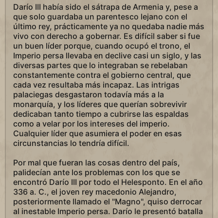
Darío III había sido el sátrapa de Armenia y, pese a
que solo guardaba un parentesco lejano con el
último rey, prácticamente ya no quedaba nadie más
vivo con derecho a gobernar. Es difícil saber si fue
un buen líder porque, cuando ocupó el trono, el
Imperio persa llevaba en declive casi un siglo, y las
diversas partes que lo integraban se rebelaban
constantemente contra el gobierno central, que
cada vez resultaba más incapaz. Las intrigas
palaciegas desgastaron todavía más a la
monarquía, y los líderes que querían sobrevivir
dedicaban tanto tiempo a cubrirse las espaldas
como a velar por los intereses del imperio.
Cualquier líder que asumiera el poder en esas
circunstancias lo tendría difícil.
Por mal que fueran las cosas dentro del país,
palidecían ante los problemas con los que se
encontró Darío III por todo el Helesponto. En el año
336 a. C., el joven rey macedonio Alejandro,
posteriormente llamado el "Magno", quiso derrocar
al inestable Imperio persa. Darío le presentó batalla