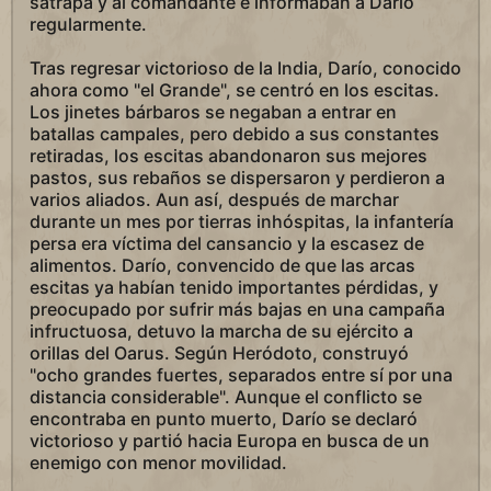
sátrapa y al comandante e informaban a Darío
regularmente.
Tras regresar victorioso de la India, Darío, conocido
ahora como "el Grande", se centró en los escitas.
Los jinetes bárbaros se negaban a entrar en
batallas campales, pero debido a sus constantes
retiradas, los escitas abandonaron sus mejores
pastos, sus rebaños se dispersaron y perdieron a
varios aliados. Aun así, después de marchar
durante un mes por tierras inhóspitas, la infantería
persa era víctima del cansancio y la escasez de
alimentos. Darío, convencido de que las arcas
escitas ya habían tenido importantes pérdidas, y
preocupado por sufrir más bajas en una campaña
infructuosa, detuvo la marcha de su ejército a
orillas del Oarus. Según Heródoto, construyó
"ocho grandes fuertes, separados entre sí por una
distancia considerable". Aunque el conflicto se
encontraba en punto muerto, Darío se declaró
victorioso y partió hacia Europa en busca de un
enemigo con menor movilidad.