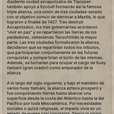
disidente ciudad azcapotzalca de Tlacopan
también apoyó a Itzcóatl formando así la famosa
triple alianza, una unión de tres ciudades-estado
con el objetivo común de derrocar a Maxtla, lo que
lograron a finales de 1427. Tras destruir
Azcapotzalco, los tres gobernantes acordaron
"vivir en paz" y se repartieron las tierras de los
perdedores, obteniendo Tenochtitlán la mayor
parte. Las tres ciudades formalizaron la alianza,
decidieron que se repartirían todos los tributos,
que participarían conjuntamente en las futuras
conquistas y compartirían el botín de las mismas.
Además, se turnarían para ocupar el cargo de huey
tlatoani (gran orador) como emperador de la
alianza.
A lo largo del siglo siguiente, y bajo el mandato de
varios huey tlatoani, la alianza azteca prosperó y
fue conquistando tierras hasta abarcar una
superficie desde la costa del Atlántico hasta la del
Pacífico por toda Mesoamérica. Por necesidades
sociales o quizá religiosas, el imperio vivía en un
estado de guerra casi constante. Según la visión