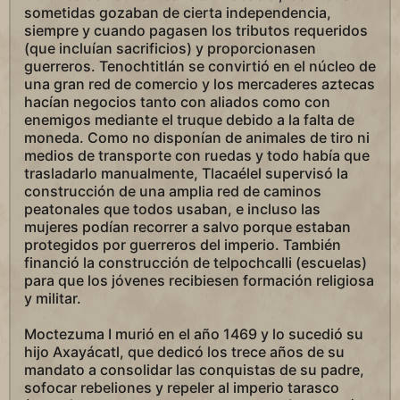
sometidas gozaban de cierta independencia,
siempre y cuando pagasen los tributos requeridos
(que incluían sacrificios) y proporcionasen
guerreros. Tenochtitlán se convirtió en el núcleo de
una gran red de comercio y los mercaderes aztecas
hacían negocios tanto con aliados como con
enemigos mediante el truque debido a la falta de
moneda. Como no disponían de animales de tiro ni
medios de transporte con ruedas y todo había que
trasladarlo manualmente, Tlacaélel supervisó la
construcción de una amplia red de caminos
peatonales que todos usaban, e incluso las
mujeres podían recorrer a salvo porque estaban
protegidos por guerreros del imperio. También
financió la construcción de telpochcalli (escuelas)
para que los jóvenes recibiesen formación religiosa
y militar.
Moctezuma I murió en el año 1469 y lo sucedió su
hijo Axayácatl, que dedicó los trece años de su
mandato a consolidar las conquistas de su padre,
sofocar rebeliones y repeler al imperio tarasco