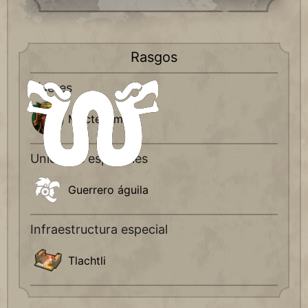
Rasgos
Líderes
Moctezuma
Unidades especiales
Guerrero águila
Infraestructura especial
Tlachtli