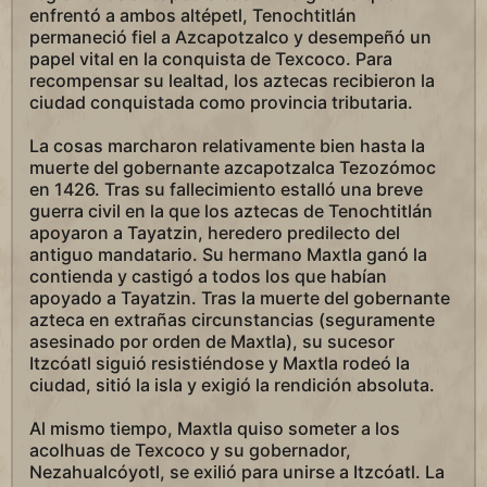
enfrentó a ambos altépetl, Tenochtitlán
permaneció fiel a Azcapotzalco y desempeñó un
papel vital en la conquista de Texcoco. Para
recompensar su lealtad, los aztecas recibieron la
ciudad conquistada como provincia tributaria.
La cosas marcharon relativamente bien hasta la
muerte del gobernante azcapotzalca Tezozómoc
en 1426. Tras su fallecimiento estalló una breve
guerra civil en la que los aztecas de Tenochtitlán
apoyaron a Tayatzin, heredero predilecto del
antiguo mandatario. Su hermano Maxtla ganó la
contienda y castigó a todos los que habían
apoyado a Tayatzin. Tras la muerte del gobernante
azteca en extrañas circunstancias (seguramente
asesinado por orden de Maxtla), su sucesor
Itzcóatl siguió resistiéndose y Maxtla rodeó la
ciudad, sitió la isla y exigió la rendición absoluta.
Al mismo tiempo, Maxtla quiso someter a los
acolhuas de Texcoco y su gobernador,
Nezahualcóyotl, se exilió para unirse a Itzcóatl. La