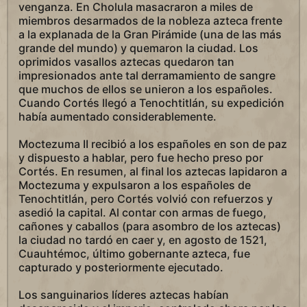
venganza. En Cholula masacraron a miles de
miembros desarmados de la nobleza azteca frente
a la explanada de la Gran Pirámide (una de las más
grande del mundo) y quemaron la ciudad. Los
oprimidos vasallos aztecas quedaron tan
impresionados ante tal derramamiento de sangre
que muchos de ellos se unieron a los españoles.
Cuando Cortés llegó a Tenochtitlán, su expedición
había aumentado considerablemente.
Moctezuma II recibió a los españoles en son de paz
y dispuesto a hablar, pero fue hecho preso por
Cortés. En resumen, al final los aztecas lapidaron a
Moctezuma y expulsaron a los españoles de
Tenochtitlán, pero Cortés volvió con refuerzos y
asedió la capital. Al contar con armas de fuego,
cañones y caballos (para asombro de los aztecas)
la ciudad no tardó en caer y, en agosto de 1521,
Cuauhtémoc, último gobernante azteca, fue
capturado y posteriormente ejecutado.
Los sanguinarios líderes aztecas habían