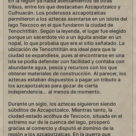
En la región ya había asentamientos de otras
tribus, entre los que destacaban Azcapotzalco y
Culhuacán. Los poderosos azcapotzalcas
permitieron a los aztecas asentarse en un islote del
lago Texcoco en el que fundaron la ciudad de
Tenochtitlán. Según la leyenda, el lugar fue elegido
porque un sacerdote vio a un águila anidar en un
nopal, lo que probaba que era el sitio señalado. La
ubicación de Tenochtitlán era ideal para que la
ciudad se expandiese, pues al encontrarse en una
isla se podía defender con facilidad y contaba con
abundante agua, pesca y recursos con los que
obtener materiales de construcción. Al parecer, los
aztecas estaban dispuestos a pagar un tributo a
los azcapotzalcas para gozar de cierta
independencia... al menos de momento.
Durante un siglo, los aztecas siguieron siendo
súbditos de Azcapotzalco. Mientras tanto, la
ciudad-estado acolhua de Texcoco, situada en el
extremo sur de la cuenca del lago, prosperó
gracias al comercio y disputó el dominio de la
región a los azcapotzalcas. En la guerra que