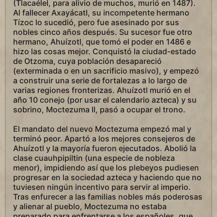
(Tlacaélel, para alivio de muchos, murió en 1487).
Al fallecer Axayácatl, su incompetente hermano
Tízoc lo sucedió, pero fue asesinado por sus
nobles cinco años después. Su sucesor fue otro
hermano, Ahuízotl, que tomó el poder en 1486 e
hizo las cosas mejor. Conquistó la ciudad-estado
de Otzoma, cuya población desapareció
(exterminada o en un sacrificio masivo), y empezó
a construir una serie de fortalezas a lo largo de
varias regiones fronterizas. Ahuízotl murió en el
año 10 conejo (por usar el calendario azteca) y su
sobrino, Moctezuma II, pasó a ocupar el trono.
El mandato del nuevo Moctezuma empezó mal y
terminó peor. Apartó a los mejores consejeros de
Ahuízotl y la mayoría fueron ejecutados. Abolió la
clase cuauhpipiltin (una especie de nobleza
menor), impidiendo así que los plebeyos pudiesen
progresar en la sociedad azteca y haciendo que no
tuviesen ningún incentivo para servir al imperio.
Tras enfurecer a las familias nobles más poderosas
y alienar al pueblo, Moctezuma no estaba
preparado para enfrentarse a los españoles, que