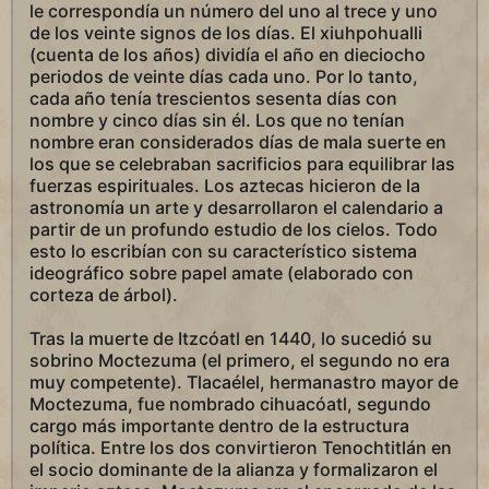
le correspondía un número del uno al trece y uno
de los veinte signos de los días. El xiuhpohualli
(cuenta de los años) dividía el año en dieciocho
periodos de veinte días cada uno. Por lo tanto,
cada año tenía trescientos sesenta días con
nombre y cinco días sin él. Los que no tenían
nombre eran considerados días de mala suerte en
los que se celebraban sacrificios para equilibrar las
fuerzas espirituales. Los aztecas hicieron de la
astronomía un arte y desarrollaron el calendario a
partir de un profundo estudio de los cielos. Todo
esto lo escribían con su característico sistema
ideográfico sobre papel amate (elaborado con
corteza de árbol).
Tras la muerte de Itzcóatl en 1440, lo sucedió su
sobrino Moctezuma (el primero, el segundo no era
muy competente). Tlacaélel, hermanastro mayor de
Moctezuma, fue nombrado cihuacóatl, segundo
cargo más importante dentro de la estructura
política. Entre los dos convirtieron Tenochtitlán en
el socio dominante de la alianza y formalizaron el