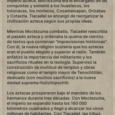
imperio azteca. Moctezuma era el encargado de las
conquistas y sometió a los huastecos, los
totonacas, los mixtecos, Cosamaloapan, Orizabas
y Cotaxtla. Tlacaélel se encargó de reorganizar la
civilización azteca según sus propias ideas.
Mientras Moctezuma combatía, Tlacaélel reescribía
el pasado azteca y ordenaba la quema de cientos
de textos que contenían "imprecisiones históricas".
Con él, la nueva religión sostenía que los aztecas
eran el pueblo elegido y superior al resto. También
enfatizó la importancia del militarismo y los
sacrificios rituales en la teología. Supervisó la
construcción de multitud de templos y obras
religiosas como el templo mayor de Tenochtitlán,
dedicado (con muchos sacrificios) a la nueva
deidad suprema Huitzilopochtli.
Los aztecas prosperaron bajo el mandato de los
hermanos durante tres décadas. Con Moctezuma,
el imperio se expandió hasta los 160 000
kilómetros cuadrados y llegó a alcanzar los cinco
millones de habitantes. Con Tlacaélel, las tribus