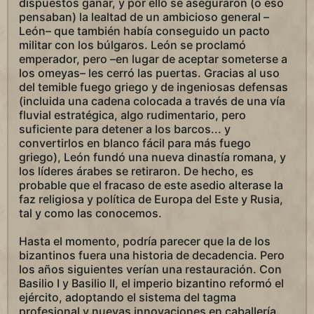
dispuestos ganar, y por ello se aseguraron (o eso
pensaban) la lealtad de un ambicioso general –
León– que también había conseguido un pacto
militar con los búlgaros. León se proclamó
emperador, pero –en lugar de aceptar someterse a
los omeyas– les cerró las puertas. Gracias al uso
del temible fuego griego y de ingeniosas defensas
(incluida una cadena colocada a través de una vía
fluvial estratégica, algo rudimentario, pero
suficiente para detener a los barcos... y
convertirlos en blanco fácil para más fuego
griego), León fundó una nueva dinastía romana, y
los líderes árabes se retiraron. De hecho, es
probable que el fracaso de este asedio alterase la
faz religiosa y política de Europa del Este y Rusia,
tal y como las conocemos.
Hasta el momento, podría parecer que la de los
bizantinos fuera una historia de decadencia. Pero
los años siguientes verían una restauración. Con
Basilio I y Basilio II, el imperio bizantino reformó el
ejército, adoptando el sistema del tagma
profesional y nuevas innovaciones en caballería.