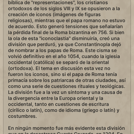
bíblica de "representaciones", los cristianos
ortodoxos de los siglos VIII y IX se opusieron a la
creación de iconos (imágenes de figuras
religiosas), mientras que el papa romano no estuvo
de acuerdo. Esto generó tensiones que señalarían
la pérdida final de la Roma bizantina en 756. Si bien
la ola de esta "iconoclastia" disminuiría, creó una
división que perduró, ya que Constantinopla dejó
de nombrar a los papas de Roma. Este cisma se
volvió definitivo en el año 1054, cuando la iglesia
occidental (católica) se separó de la oriental
(ortodoxa). El tema en discusión esta vez no
fueron los iconos, sino si el papa de Roma tenía
primacía sobre los patriarcas de otras ciudades, así
como una serie de cuestiones rituales y teológicas.
La división fue a la vez un síntoma y una causa de
la divergencia entre la Europa oriental y la
occidental, tanto en cuestiones de escritura
(cirílico o latín), como de idioma (griego o latín) y
costumbres.
En ningún momento fue más evidente esta división