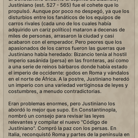
Justiniano (est. 527 - 565) fue el cohete que lo
propulsó. Aunque por poco no despegó, ya que los
disturbios entre los fanáticos de los equipos de
carros rivales (cada uno de los cuales había
adquirido un cariz político) mataron a decenas de
miles de personas, arrasaron la ciudad y casi
acabaron con el emperador. Pero peores que los
apasionados de los carros fueron las guerras que
Justiniano había heredado: Bizancio tenía al hostil
imperio sasánida (persa) en las fronteras, así como
a una serie de reinos bárbaros donde había estado
el imperio de occidente: godos en Roma y vándalos
en el norte de África. A la postre, Justiniano heredó
un imperio con una variedad vertiginosa de leyes y
costumbres, a menudo contradictorias.
Eran problemas enormes, pero Justiniano los
abordó lo mejor que supo. En Constantinopla,
nombró un consejo para revisar las leyes
relevantes y compilar el nuevo "Código de
Justiniano". Compró la paz con los persas. En
Italia, reconquistó Roma y partes de la península en