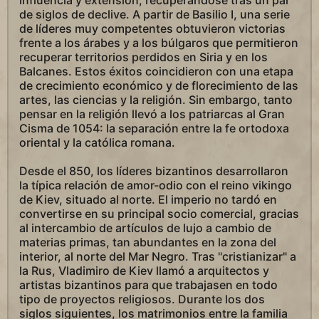
influencia y extensión, recuperándose tras un par
de siglos de declive. A partir de Basilio I, una serie
de líderes muy competentes obtuvieron victorias
frente a los árabes y a los búlgaros que permitieron
recuperar territorios perdidos en Siria y en los
Balcanes. Estos éxitos coincidieron con una etapa
de crecimiento económico y de florecimiento de las
artes, las ciencias y la religión. Sin embargo, tanto
pensar en la religión llevó a los patriarcas al Gran
Cisma de 1054: la separación entre la fe ortodoxa
oriental y la católica romana.
Desde el 850, los líderes bizantinos desarrollaron
la típica relación de amor-odio con el reino vikingo
de Kiev, situado al norte. El imperio no tardó en
convertirse en su principal socio comercial, gracias
al intercambio de artículos de lujo a cambio de
materias primas, tan abundantes en la zona del
interior, al norte del Mar Negro. Tras "cristianizar" a
la Rus, Vladimiro de Kiev llamó a arquitectos y
artistas bizantinos para que trabajasen en todo
tipo de proyectos religiosos. Durante los dos
siglos siguientes, los matrimonios entre la familia