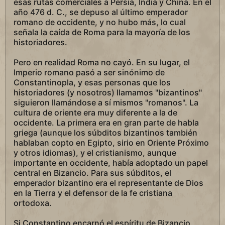
esas rutas comerciales a Persia, India y China. En el
año 476 d. C., se depuso al último emperador
romano de occidente, y no hubo más, lo cual
señala la caída de Roma para la mayoría de los
historiadores.
Pero en realidad Roma no cayó. En su lugar, el
Imperio romano pasó a ser sinónimo de
Constantinopla, y esas personas que los
historiadores (y nosotros) llamamos "bizantinos"
siguieron llamándose a sí mismos "romanos". La
cultura de oriente era muy diferente a la de
occidente. La primera era en gran parte de habla
griega (aunque los súbditos bizantinos también
hablaban copto en Egipto, sirio en Oriente Próximo
y otros idiomas), y el cristianismo, aunque
importante en occidente, había adoptado un papel
central en Bizancio. Para sus súbditos, el
emperador bizantino era el representante de Dios
en la Tierra y el defensor de la fe cristiana
ortodoxa.
Si Constantino encarnó el espíritu de Bizancio,