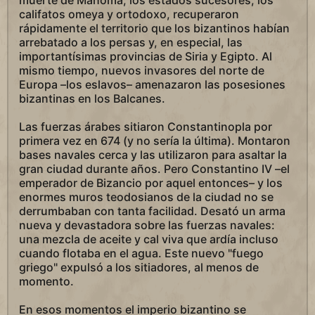
muerte de Mahoma, los estados sucesores, los
califatos omeya y ortodoxo, recuperaron
rápidamente el territorio que los bizantinos habían
arrebatado a los persas y, en especial, las
importantísimas provincias de Siria y Egipto. Al
mismo tiempo, nuevos invasores del norte de
Europa –los eslavos– amenazaron las posesiones
bizantinas en los Balcanes.
Las fuerzas árabes sitiaron Constantinopla por
primera vez en 674 (y no sería la última). Montaron
bases navales cerca y las utilizaron para asaltar la
gran ciudad durante años. Pero Constantino IV –el
emperador de Bizancio por aquel entonces– y los
enormes muros teodosianos de la ciudad no se
derrumbaban con tanta facilidad. Desató un arma
nueva y devastadora sobre las fuerzas navales:
una mezcla de aceite y cal viva que ardía incluso
cuando flotaba en el agua. Este nuevo "fuego
griego" expulsó a los sitiadores, al menos de
momento.
En esos momentos el imperio bizantino se