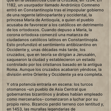
que en la desastrosa Cuarta Cruzada, en 1204. En
1182, un usurpador llamado Andrónico Comneno
entró en Constantinopla tras el impopular gobierno
de una regente latinoparlante y occidental, la
princesa María de Antioquía, a quien el pueblo
acusaba de favorecer a los católicos en detrimento
de los ortodoxos. Cuando depuso a María, la
corona ortodoxa comenzó una matanza de
ciudadanos católicos latinos en Constantinopla.
Esto profundizó el sentimiento antibizantino en
Occidente y, unas décadas más tarde, los
cruzados, que en teoría se dirigían a Jerusalén,
saquearon la ciudad y establecieron un estado
controlado por los cristianos basado en la antigua
Roma. Aunque los cruzados acabaron yéndose, la
división entre Oriente y Occidente ya era completa.
Y otra potencia entraría en escena: los turcos
otomanos –un pueblo de Asia Central que
gobernantes bizantinos y árabes habían empleado
como mercenarios– comenzaron a luchar por su
propio reino. Bizancio perdió terreno con lentitud y,
en 1453, las murallas legendarias de