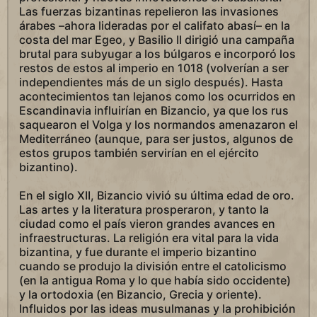
Las fuerzas bizantinas repelieron las invasiones
árabes –ahora lideradas por el califato abasí– en la
costa del mar Egeo, y Basilio II dirigió una campaña
brutal para subyugar a los búlgaros e incorporó los
restos de estos al imperio en 1018 (volverían a ser
independientes más de un siglo después). Hasta
acontecimientos tan lejanos como los ocurridos en
Escandinavia influirían en Bizancio, ya que los rus
saquearon el Volga y los normandos amenazaron el
Mediterráneo (aunque, para ser justos, algunos de
estos grupos también servirían en el ejército
bizantino).
En el siglo XII, Bizancio vivió su última edad de oro.
Las artes y la literatura prosperaron, y tanto la
ciudad como el país vieron grandes avances en
infraestructuras. La religión era vital para la vida
bizantina, y fue durante el imperio bizantino
cuando se produjo la división entre el catolicismo
(en la antigua Roma y lo que había sido occidente)
y la ortodoxia (en Bizancio, Grecia y oriente).
Influidos por las ideas musulmanas y la prohibición