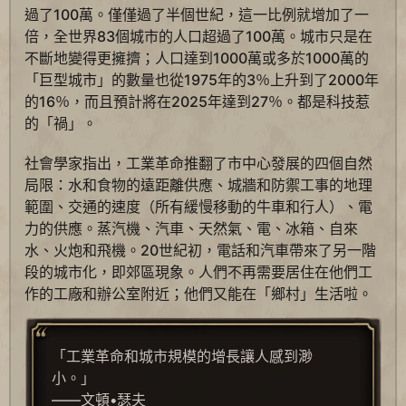
過了100萬。僅僅過了半個世紀，這一比例就增加了一
倍，全世界83個城市的人口超過了100萬。城市只是在
不斷地變得更擁擠；人口達到1000萬或多於1000萬的
「巨型城市」的數量也從1975年的3％上升到了2000年
的16％，而且預計將在2025年達到27％。都是科技惹
的「禍」。
社會學家指出，工業革命推翻了市中心發展的四個自然
局限：水和食物的遠距離供應、城牆和防禦工事的地理
範圍、交通的速度（所有緩慢移動的牛車和行人）、電
力的供應。蒸汽機、汽車、天然氣、電、冰箱、自來
水、火炮和飛機。20世紀初，電話和汽車帶來了另一階
段的城市化，即郊區現象。人們不再需要居住在他們工
作的工廠和辦公室附近；他們又能在「鄉村」生活啦。
「工業革命和城市規模的增長讓人感到渺
小。」
——文頓•瑟夫