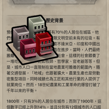
歷史背景
預估到2050年，世界上將有70％的人居住在城區，他
們使用稀有資源並製造出人類文明空前未有的垃圾。有
一種趨勢是自從古埃及、美索不達米亞、印度和中國出
現第一批城鎮以來，人類一直在進步，當時，人們最終
搬離了存在農業性和原始性的社會，這樣的社會餵養了
一堆吃閒飯的人，比如牧師、哲學家、官老爺等等。但
是，城市人口一直限制在當地農業可贍養的範圍內，隨
著交通發展，「地域」也跟著擴大。農業生產也是勞動
密集型項目，同時城鎮也為工匠和其他行業的人提供了
就業崗位。然而，18世紀農業和工業革命的爆發打破了
千年以來的平衡。
1800年，只有3％的人居住在城市；而到了1900年，這
個數字已經上升到14％，並且分別有12個城市的人口超