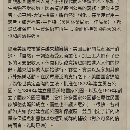
圖說服其他美國人為了子孫後代而去保護土地、水和野
生動物不受破壞，因為這是每個公民的義務。浪漫主義
者，如亨利•大衛•梭羅，將自然理想化；甚至連實用主
義者，如吉福德•平肖特（美國林業局第一任局長），都
設法確保可再生資源仍可再生 … 從而維持美國強大的地
位和經濟擴張。
隨著美國城市變得越來越擁擠、美國西部開荒潮逐漸消
退、「自然」一詞逐漸受到商業化，加上工人們有了更
多的可支配收入，休閒和保藏意識也開始進入人們的視
野，越來越多的人開始健行、露營、賞鳥以及參加其他
戶外娛樂活動。在民眾廣泛的支持之下，美國國會通過
了為後世奠定基礎的立法，批准在1872年建立黃石公
園、在1890年建立優勝美地國家公園、以及在1916年創
立了國家公園管理局（當中許多國家公園都在原住民國
家解體後隨即成立，而這也不讓人意外）。很快，各州
都如火如荼地建立起公園和保護區，並且制定了新的政
策來保護魚和獵物以免遭到成群的捕殺（對於可憐的信
鴿而言，為時已晚）。