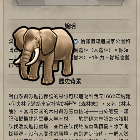
說明
獎勵3位
使者。允許使用
信仰值建造國家公園和
購買自然學家。允許建造者植樹造林（人造林）。你領
土上從未被移除的樹林（原始樹木）+1魅力。從城牆獲
得
旅遊業績。
歷史背景
對自然資源進行保護的思想可以追溯到西元1662年約翰
•伊夫林呈遞給皇家社會的著作《森林志》，又名《林木
論》。當時英國的木材資源嚴重枯竭——由於船隻、建
築和橋樑建造需要大量木材——於是伊夫林認為應該對
砍伐活動進行管理，並且在砍伐地區重新植樹。除了開
採資源，沒有人關注過環境，直到進步時代，一群人試