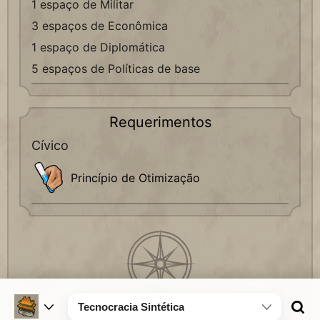
1 espaço de Militar
3 espaços de Econômica
1 espaço de Diplomática
5 espaços de Políticas de base
Requerimentos
Cívico
Princípio de Otimização
Tecnocracia Sintética