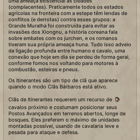
uma ameaça existencial às cidades
(complacentes). Praticamente todos os estados
agrícolas na fronteira com a estepe têm lendas de
conflitos (e derrotas) contra esses grupos: a
Grande Muralha foi construída para evitar as
invasões dos Xiongnu, a história coreana fala
sobre embates com os jurchen, e os romanos
tiveram sua própria ameaça huna. Tudo isso adveio
da ligação profunda entre humano e cavalo, uma
conexão que hoje em dia se perdeu de forma geral,
conforme fomos nos voltando para motores à
combustão, esteiras e pneus.
Os Itinerantes são um tipo de clã que aparece
quando o modo Clãs Bárbaros está ativo.
Clãs de Itinerantes requerem um recurso de
cavalos próximo e costumam posicionar seus
Postos Avançados em terrenos abertos, longe de
bosques. Eles preferem o máximo de unidades
montadas possível, usando de cavalaria leve e
pesada para ataque e defesa.