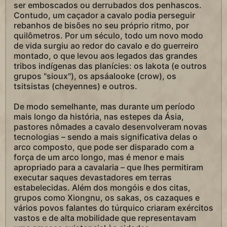
ser emboscados ou derrubados dos penhascos.
Contudo, um caçador a cavalo podia perseguir
rebanhos de bisões no seu próprio ritmo, por
quilômetros. Por um século, todo um novo modo
de vida surgiu ao redor do cavalo e do guerreiro
montado, o que levou aos legados das grandes
tribos indígenas das planícies: os lakota (e outros
grupos "sioux"), os apsáalooke (crow), os
tsitsistas (cheyennes) e outros.
De modo semelhante, mas durante um período
mais longo da história, nas estepes da Ásia,
pastores nômades a cavalo desenvolveram novas
tecnologias – sendo a mais significativa delas o
arco composto, que pode ser disparado com a
força de um arco longo, mas é menor e mais
apropriado para a cavalaria – que lhes permitiram
executar saques devastadores em terras
estabelecidas. Além dos mongóis e dos citas,
grupos como Xiongnu, os sakas, os cazaques e
vários povos falantes do túrquico criaram exércitos
vastos e de alta mobilidade que representavam