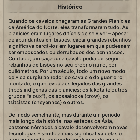
Histórico
Quando os cavalos chegaram às Grandes Planícies
da América do Norte, eles transformaram tudo. As
planícies eram lugares difíceis de se viver – apesar
de abundantes em bisões, caçar grandes rebanhos
significava cercá-los em lugares em que pudessem
ser emboscados ou derrubados dos penhascos.
Contudo, um caçador a cavalo podia perseguir
rebanhos de bisões no seu próprio ritmo, por
quilômetros. Por um século, todo um novo modo
de vida surgiu ao redor do cavalo e do guerreiro
montado, o que levou aos legados das grandes
tribos indígenas das planícies: os lakota (e outros
grupos "sioux"), os apsáalooke (crow), os
tsitsistas (cheyennes) e outros.
De modo semelhante, mas durante um período
mais longo da história, nas estepes da Ásia,
pastores nômades a cavalo desenvolveram novas
tecnologias – sendo a mais significativa delas o
arco composto, que pode ser disparado com a