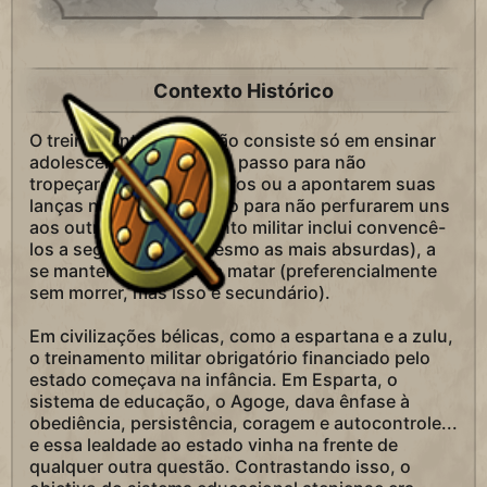
Contexto Histórico
O treinamento militar não consiste só em ensinar
adolescentes a manter o passo para não
tropeçarem uns nos outros ou a apontarem suas
lanças na mesma direção para não perfurarem uns
aos outros. O treinamento militar inclui convencê-
los a seguir ordens (mesmo as mais absurdas), a
se manter em forma e a matar (preferencialmente
sem morrer, mas isso é secundário).
Em civilizações bélicas, como a espartana e a zulu,
o treinamento militar obrigatório financiado pelo
estado começava na infância. Em Esparta, o
sistema de educação, o Agoge, dava ênfase à
obediência, persistência, coragem e autocontrole...
e essa lealdade ao estado vinha na frente de
qualquer outra questão. Contrastando isso, o