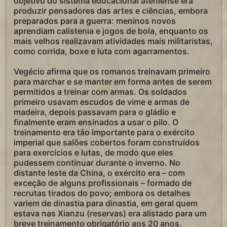
objetivo do sistema educacional ateniense era
produzir pensadores das artes e ciências, embora
preparados para a guerra: meninos novos
aprendiam calistenia e jogos de bola, enquanto os
mais velhos realizavam atividades mais militaristas,
como corrida, boxe e luta com agarramentos.
Vegécio afirma que os romanos treinavam primeiro
para marchar e se manter em forma antes de serem
permitidos a treinar com armas. Os soldados
primeiro usavam escudos de vime e armas de
madeira, depois passavam para o gládio e
finalmente eram ensinados a usar o pilo. O
treinamento era tão importante para o exército
imperial que salões cobertos foram construídos
para exercícios e lutas, de modo que eles
pudessem continuar durante o inverno. No
distante leste da China, o exército era – com
exceção de alguns profissionais – formado de
recrutas tirados do povo; embora os detalhes
variem de dinastia para dinastia, em geral quem
estava nas Xianzu (reservas) era alistado para um
breve treinamento obrigatório aos 20 anos.