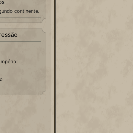
os
undo continente.
ressão
 Império
mo