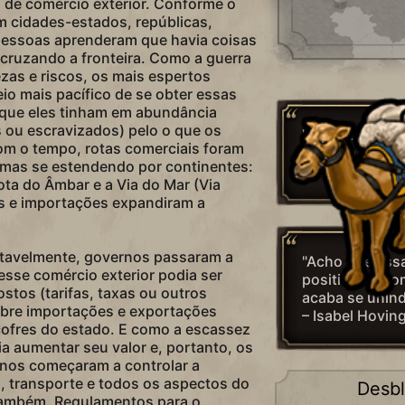
de comércio exterior. Conforme o
m cidades-estados, repúblicas,
 pessoas aprenderam que havia coisas
 cruzando a fronteira. Como a guerra
ezas e riscos, os mais espertos
o mais pacífico de se obter essas
 que eles tinham em abundância
s ou escravizados) pelo o que os
"Toda nação so
om o tempo, rotas comerciais foram
meio da permut
umas se estendendo por continentes:
– Adam Smith
ota do Âmbar e a Via do Mar (Via
s e importações expandiram a
itavelmente, governos passaram a
"Acho que essa
esse comércio exterior podia ser
positiva do c
stos (tarifas, taxas ou outros
acaba se unind
bre importações e exportações
– Isabel Hovin
ofres do estado. E como a escassez
a aumentar seu valor e, portanto, os
nos começaram a controlar a
, transporte e todos os aspectos do
Desb
também. Regulamentos para o