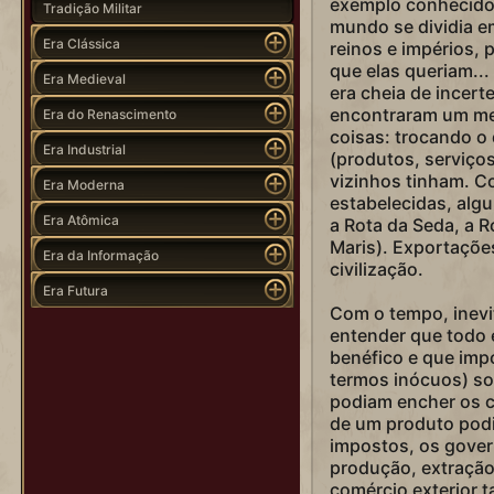
exemplo conhecido 
Tradição Militar
mundo se dividia e
Era Clássica
reinos e impérios,
que elas queriam...
Era Medieval
era cheia de incert
encontraram um mei
Era do Renascimento
coisas: trocando o
Era Industrial
(produtos, serviço
vizinhos tinham. C
Era Moderna
estabelecidas, alg
Era Atômica
a Rota da Seda, a R
Maris). Exportaçõe
Era da Informação
civilização.
Era Futura
Com o tempo, inev
entender que todo 
benéfico e que impo
termos inócuos) so
podiam encher os c
de um produto podi
impostos, os gover
produção, extração
comércio exterior 