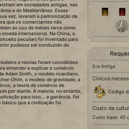
existiam em sociedades antigas, nas
âmia e do Mediterrâneo. Esses
sua vez, levaram à padronização de
ra que os comerciantes não
mbém ao uso de metais raros como
 moeda internacional. Na China, o
nceito peculiar) foi inventado para
erior pudesse ser conduzido de
Requer
modelos e teorias foram concebidos
Era Antiga
ra entender e explicar o comércio
 de Adam Smith, o modelo ricardiano,
Cívicos necess
her-Ohlin, o modelo de gravidade, a
rcio, a teoria de comércio de
sim por diante. A maioria, no entanto,
Código d
tivação para isso... a ganância. Foi
 básico que a civilização foi
Custo de cultu
Custo base: 40 