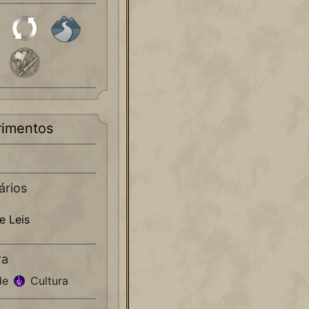
imentos
ários
e Leis
ra
de
Cultura