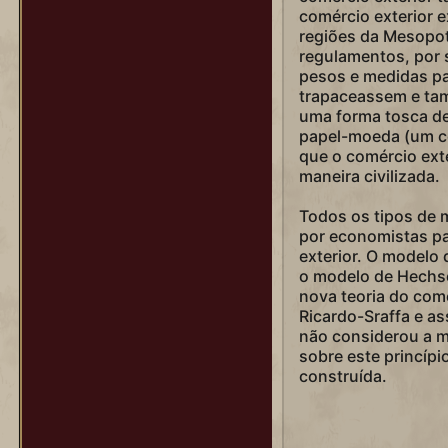
comércio exterior 
regiões da Mesopot
regulamentos, por 
pesos e medidas pa
trapaceassem e ta
uma forma tosca de
papel-moeda (um co
que o comércio ext
maneira civilizada.
Todos os tipos de 
por economistas pa
exterior. O modelo
o modelo de Hechsc
nova teoria do comé
Ricardo-Sraffa e as
não considerou a mo
sobre este princípio
construída.