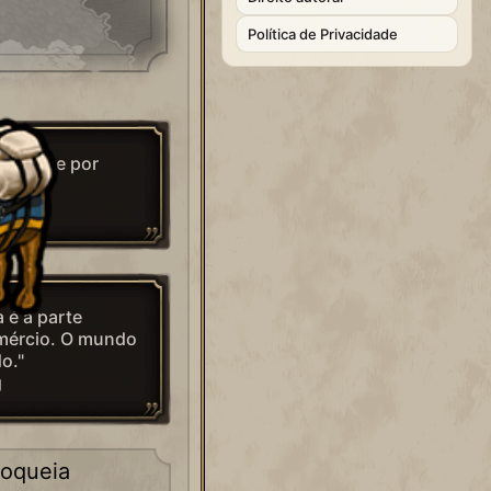
Política de Privacidade
brevive por
a."
 é a parte
omércio. O mundo
o."
g
loqueia