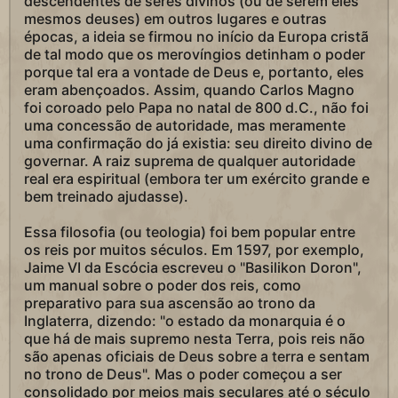
descendentes de seres divinos (ou de serem eles
mesmos deuses) em outros lugares e outras
épocas, a ideia se firmou no início da Europa cristã
de tal modo que os merovíngios detinham o poder
porque tal era a vontade de Deus e, portanto, eles
eram abençoados. Assim, quando Carlos Magno
foi coroado pelo Papa no natal de 800 d.C., não foi
uma concessão de autoridade, mas meramente
uma confirmação do já existia: seu direito divino de
governar. A raiz suprema de qualquer autoridade
real era espiritual (embora ter um exército grande e
bem treinado ajudasse).
Essa filosofia (ou teologia) foi bem popular entre
os reis por muitos séculos. Em 1597, por exemplo,
Jaime VI da Escócia escreveu o "Basilikon Doron",
um manual sobre o poder dos reis, como
preparativo para sua ascensão ao trono da
Inglaterra, dizendo: "o estado da monarquia é o
que há de mais supremo nesta Terra, pois reis não
são apenas oficiais de Deus sobre a terra e sentam
no trono de Deus". Mas o poder começou a ser
consolidado por meios mais seculares até o século