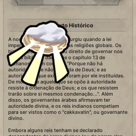
Contexto Histórico
A noção de direito divino surgiu quando a lei
imperial se misturou com as religiões globais. Os
bizantinos baseavam seu direito de governar nos
textos bíblicos, dado que o capítulo 13 de
Romanos assim começa: "Porque não há
autoridade que não proceda de Deus; e as
autoridades que existem foram por ele instituídas.
De modo que aquele que se opõe à autoridade
resiste à ordenação de Deus; e os que resistem
trarão sobre si mesmos condenação...". Além
disso, os governantes árabes afirmavam ter
autoridade divina, e os reis indianos competiam
para ser vistos como o "cakkavatin", ou governante
divino.
Embora alguns reis tenham se declarado