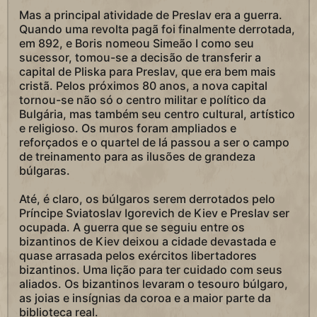
Mas a principal atividade de Preslav era a guerra.
Quando uma revolta pagã foi finalmente derrotada,
em 892, e Boris nomeou Simeão I como seu
sucessor, tomou-se a decisão de transferir a
capital de Pliska para Preslav, que era bem mais
cristã. Pelos próximos 80 anos, a nova capital
tornou-se não só o centro militar e político da
Bulgária, mas também seu centro cultural, artístico
e religioso. Os muros foram ampliados e
reforçados e o quartel de lá passou a ser o campo
de treinamento para as ilusões de grandeza
búlgaras.
Até, é claro, os búlgaros serem derrotados pelo
Príncipe Sviatoslav Igorevich de Kiev e Preslav ser
ocupada. A guerra que se seguiu entre os
bizantinos de Kiev deixou a cidade devastada e
quase arrasada pelos exércitos libertadores
bizantinos. Uma lição para ter cuidado com seus
aliados. Os bizantinos levaram o tesouro búlgaro,
as joias e insígnias da coroa e a maior parte da
biblioteca real.