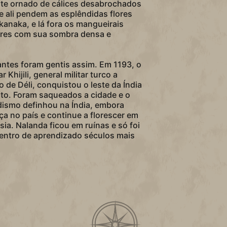
ste ornado de cálices desabrochados
 e ali pendem as esplêndidas flores
kanaka, e lá fora os mangueirais
res com sua sombra densa e
antes foram gentis assim. Em 1193, o
 Khijili, general militar turco a
o de Déli, conquistou o leste da Índia
nto. Foram saqueados a cidade e o
dismo definhou na Índia, embora
a no país e continue a florescer em
sia. Nalanda ficou em ruínas e só foi
entro de aprendizado séculos mais