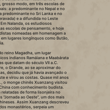
 grosso modo, em três escolas de
ais: a predominante no Nepal e no
 a predominante no Sri Lanka e no
eravada) e a difundida no Leste
. Em Nalanda, os estudiosos
as escolas de pensamento, e hoje
udistas nomeadas em homenagem a
 em lugares longínquos como Butão,
ia.
 do reino Magadha, um lugar
icos indianos Ramáiana e Maabárata
as que datam do século VII a.C.
e, o Grande, ao se aproximar do
has, decidiu que já havia avançado o
este e virou as costas. Quase mil anos
., o monge chinês Xuanzang visitou
 China com conhecimento budista.
relatadas de forma lisonjeira no
s "Jornada ao Oeste", um dos mais
chineses. Assim Xuanzang descreveu
 dos monastérios, serpeia um