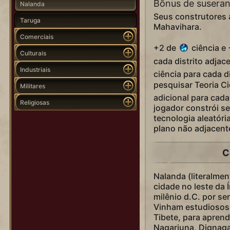
Bônus de susera
Nalanda
Seus construtores 
Taruga
Mahavihara.
Comerciais
+2 de
ciência e
Culturais
cada distrito adjac
Industriais
ciência para cada 
pesquisar Teoria Ci
Militares
adicional para ca
Religiosas
jogador constrói s
tecnologia aleatóri
plano não adjacent
C
Nalanda (literalmen
cidade no leste da 
milênio d.C. por se
Vinham estudiosos 
Tibete, para apren
Nagarjuna, Dignaga