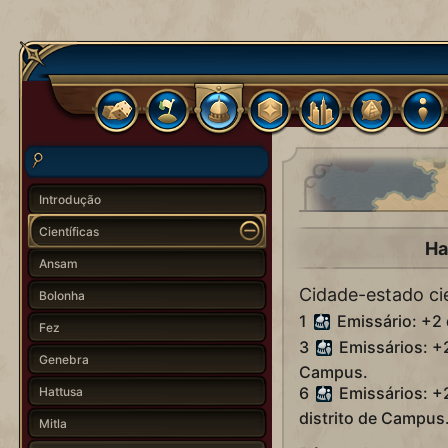
Introdução
Científicas
Ha
Ansam
Cidade-estado cie
Bolonha
1
Emissário: +2
Fez
3
Emissários: +
Genebra
Campus.
6
Emissários: +
Hattusa
distrito de Campus
Mitla