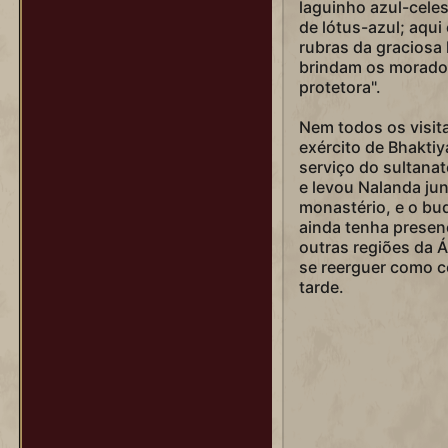
laguinho azul-cele
de lótus-azul; aqui
rubras da graciosa 
brindam os morado
protetora".
Nem todos os visit
exército de Bhaktiyar
serviço do sultanat
e levou Nalanda ju
monastério, e o bu
ainda tenha presenç
outras regiões da Á
se reerguer como c
tarde.