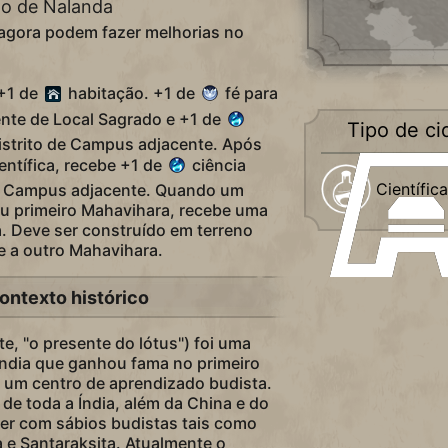
no de Nalanda
agora podem fazer melhorias no
 +1 de
habitação. +1 de
fé para
ente de Local Sagrado e +1 de
Tipo de c
distrito de Campus adjacente. Após
entífica, recebe +1 de
ciência
Científica
da Campus adjacente. Quando um
eu primeiro Mahavihara, recebe uma
a. Deve ser construído em terreno
e a outro Mahavihara.
ontexto histórico
te, "o presente do lótus") foi uma
Índia que ganhou fama no primeiro
r um centro de aprendizado budista.
de toda a Índia, além da China e do
der com sábios budistas tais como
 e Santaraksita. Atualmente o