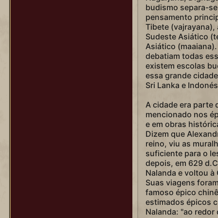
budismo separa-se,
pensamento princip
Tibete (vajrayana),
Sudeste Asiático (t
Asiático (maaiana)
debatiam todas ess
existem escolas b
essa grande cidade
Sri Lanka e Indonés
A cidade era parte
mencionado nos ép
e em obras históric
Dizem que Alexandr
reino, viu as mural
suficiente para o l
depois, em 629 d.C
Nalanda e voltou à
Suas viagens foram 
famoso épico chinê
estimados épicos 
Nalanda: "ao redor