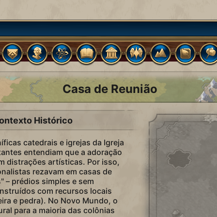
Casa de Reunião
ontexto Histórico
icas catedrais e igrejas da Igreja
stantes entendiam que a adoração
m distrações artísticas. Por isso,
nalistas rezavam em casas de
" – prédios simples e sem
struídos com recursos locais
ira e pedra). No Novo Mundo, o
ural para a maioria das colônias