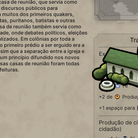
casa de reunião, que servia como
e discursos públicos para
a muitos dos primeiros quakers,
tas, puritanos, batistas e outras
asa de reunião também servia como
dade, onde debates políticos, eleições
lizados. Em colônias por toda a
Tr
o primeiro prédio a ser erguido era a
sim que a separação entre a igreja e
Exclusivo de
 um princípio difundido nos novos
sas casas de reunião foram todas
Casa de 
eituras.
+3 de
Fé
+2 de
Produ
+1 espaço para
Produção de c
cidadão)