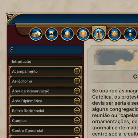
Introdução
Acampamento
C
Aeródromo
Se opondo às magníf
Área de Preservação
Católica, os prote
Área Diplomática
devia ser séria e se
alguns congregacio
Bairro Residencial
reunião ou "capelas
Campus
ornamentações, con
(normalmente made
Centro Comercial
centro social e cult