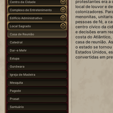
protestantes era a 
Centro da Cidade
local de louvor e d
Complexo de Entretenimento
colonizadores. Par
menonitas, unitaris
Edifício Administrativo
pessoas de fé, a c
Local Sagrado
centro cívico da ci
e decisões eram rea
Casa de Reunião
costa do Atlântico, 
casa de reunião. As
Catedral
o estado se tornou
Dar-e Mehr
Estados Unidos, es
convertidas em pref
Estupa
Gurdwara
Igreja de Madeira
Mesquita
Pagode
Prasat
Santuário