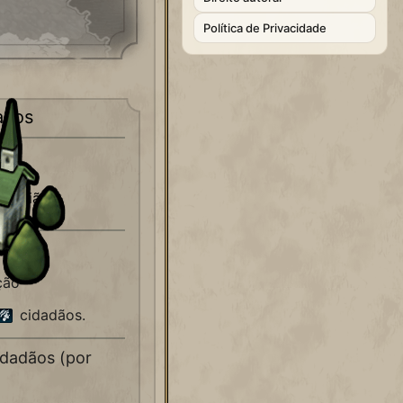
Política de Privacidade
aços
Reunião
ção
cidadãos.
idadãos (por