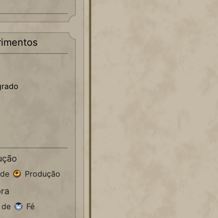
imentos
grado
ução
 de
Produção
ra
0 de
Fé