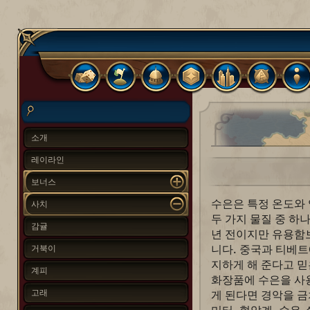
소개
레이라인
보너스
수은은 특정 온도와
사치
두 가지 물질 중 하
감귤
년 전이지만 유용함
니다. 중국과 티베
거북이
지하게 해 준다고 
계피
화장품에 수은을 사
고래
게 된다면 경악을 금