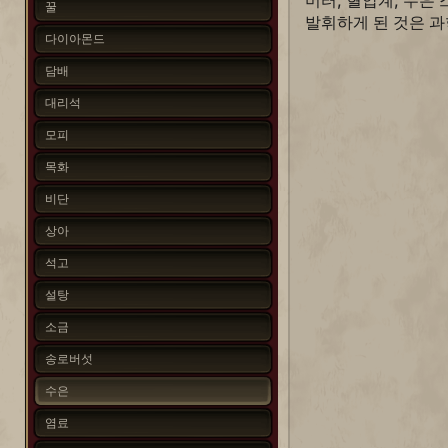
미터, 혈압계, 수은
꿀
발휘하게 된 것은 
다이아몬드
담배
대리석
모피
목화
비단
상아
석고
설탕
소금
송로버섯
수은
염료