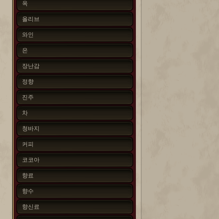
옥
올리브
와인
은
장난감
정향
진주
차
청바지
커피
코코아
향료
향수
향신료