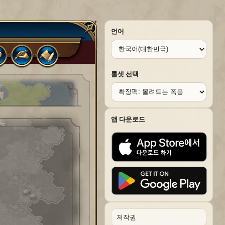
언어
룰셋 선택
앱 다운로드
저작권