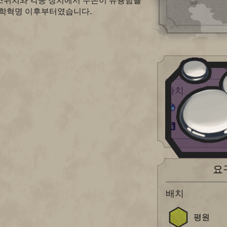
 스위치와 각종 장치에서 수은이 유용함을
과학혁명 이후부터였습니다.
사치
과학 +1
쾌적도 +4 (
요
배치
평원