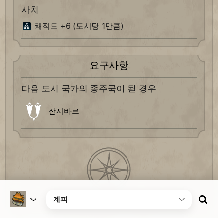
사치
쾌적도 +6 (도시당 1만큼)
요구사항
다음 도시 국가의 종주국이 될 경우
잔지바르
계피