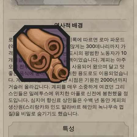
역사적 배경
로마의 작가, 플리니우스의 기록에 따르면 로마 파운드
(약 11.5온스) 분량의 계피가 많게는 300데나리까지 가
격이 나갔다고 합니다. 이는 도시의 평범한 노동자가 10
개월을 일해야 벌 수 있는 금액이었습니다. 계피는 아주
오래 전부터 약초와 최음제로 사용되어 왔으며 달고 맛
좋은 음식에 풍미를 더하기 위한 용도로도 이용되었습니
다. 계피가 이집트로 수입된 시점은 기원전 2000년까지
거슬러 올라갑니다. 계피를 매우 소중하게 여겼던 그리
스인들은 밀레투스에 위치한 아폴로 신전에 봉헌했을 정
도입니다. 심지어 향신료 상인들은 수백 년 동안 계피의
생산원(스리랑카와 인도 말라바르 해안의 녹나무속 껍
질)을 비밀로 숨기기도 했습니다.
특성