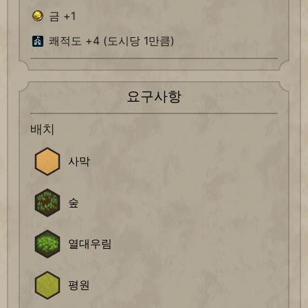
금 +1
쾌적도 +4 (도시당 1만큼)
요구사항
배치
사막
숲
열대우림
평원