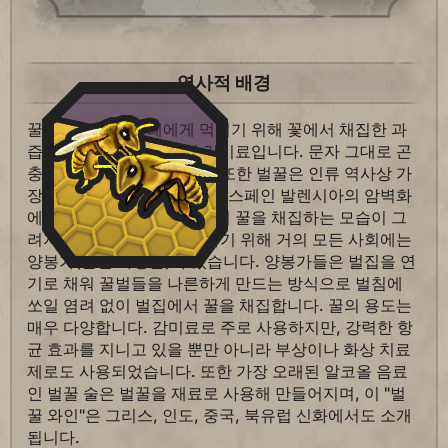
역사적 배경
꿀은 꿀벌이 애벌레에게 먹이기 위해 꽃에서 채집한 과
즙을 벌집에 저장한 천연 감미료입니다. 문자 그대로 곤
충이 되새김질한 것입니다. 또한 벌꿀은 인류 역사상 가
장 오래된 별미 중 하나이며, 스페인 발렌시아의 암벽화
에는 고대인이 야생 벌집에서 꿀을 채집하는 모습이 그
려져 있습니다. 꿀을 채집하기 위해 거의 모든 사회에는
양봉가(꿀벌 사냥꾼)가 있습니다. 양봉가들은 벌집을 연
기로 채워 꿀벌들을 나른하게 만드는 방식으로 벌침에
쏘일 염려 없이 벌집에서 꿀을 채집합니다. 꿀의 용도는
매우 다양합니다. 감미료로 주로 사용하지만, 강력한 항
균 효과를 지니고 있을 뿐만 아니라 부상이나 화상 치료
제로도 사용되었습니다. 또한 가장 오래된 알코올 음료
인 벌꿀 술은 벌꿀을 재료로 사용해 만들어지며, 이 "벌
꿀 와인"은 그리스, 인도, 중국, 북유럽 신화에서도 소개
됩니다.