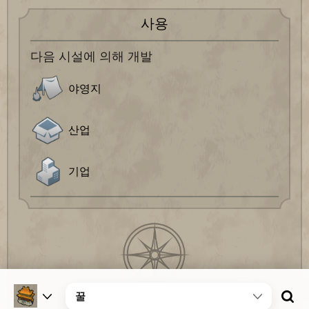
사용
다음 시설에 의해 개발
야영지
산업
기업
꿀