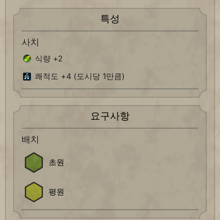
특성
사치
식량 +2
쾌적도 +4 (도시당 1만큼)
요구사항
배치
초원
평원