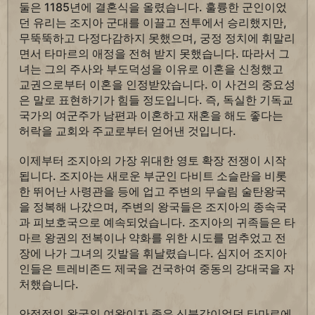
둘은 1185년에 결혼식을 올렸습니다. 훌륭한 군인이었
던 유리는 조지아 군대를 이끌고 전투에서 승리했지만,
무뚝뚝하고 다정다감하지 못했으며, 궁정 정치에 휘말리
면서 타마르의 애정을 전혀 받지 못했습니다. 따라서 그
녀는 그의 주사와 부도덕성을 이유로 이혼을 신청했고
교권으로부터 이혼을 인정받았습니다. 이 사건의 중요성
은 말로 표현하기가 힘들 정도입니다. 즉, 독실한 기독교
국가의 여군주가 남편과 이혼하고 재혼을 해도 좋다는
허락을 교회와 주교로부터 얻어낸 것입니다.
이제부터 조지아의 가장 위대한 영토 확장 전쟁이 시작
됩니다. 조지아는 새로운 부군인 다비트 소슬란을 비롯
한 뛰어난 사령관을 등에 업고 주변의 무슬림 술탄왕국
을 정복해 나갔으며, 주변의 왕국들은 조지아의 종속국
과 피보호국으로 예속되었습니다. 조지아의 귀족들은 타
마르 왕권의 전복이나 약화를 위한 시도를 멈추었고 전
장에 나가 그녀의 깃발을 휘날렸습니다. 심지어 조지아
인들은 트레비존드 제국을 건국하여 중동의 강대국을 자
처했습니다.
안정적인 왕국의 여왕이자 좋은 신붓감이었던 타마르에