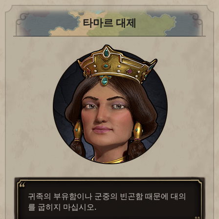
타마르 대제
귀족의 부유함이나 군중의 빈곤함 때문에 대의
를 굽히지 마십시오.