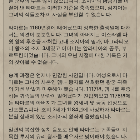
는 군주의 수는 많지 않았습니다. 조지아의 황금기를 이
끌어 낸 타마르는 이러한 기준을 충족했으며, 심지어는
그녀의 적들조차 이 사실을 부인할 수 없습니다.
타마르는 1160년경에 태어났으며 정확한 출생일에 대해
서는 의견이 분분합니다. 그녀의 아버지는 이스라엘 다
윗 왕의 후손을 자처한 고대 조지아의 명가, 바그라티오
니 왕조의 조지 3세였고 어머니는 알라니아의 공주, 부
르두칸이었습니다. 그녀의 유년 시절에 대한 기록은 거
의 찾아볼 수 없습니다.
승계 과정은 언제나 민감한 사안입니다. 여성으로서 타
마르는 그녀의 사촌인 뎀나 왕자를 선호했던 왕궁 귀족
의 거센 반발과 마주해야 했습니다. 1117년, 뎀나를 추종
하는 귀족들의 반란이 일어났다가 진압되었고 1178년에
는 타마르의 아버지가 그녀를 왕세녀 및 공동 섭정으로
선포했습니다. 조지 3세가 1184년에 사망하자 타마르는
분열 상태에 있던 조지아의 왕좌에 올랐습니다.
일련의 복잡한 정치 음모로 인해 타마르는 귀족들이 지
목한 루시의 유리 왕자를 배우자로 맞이해야 했습니다.