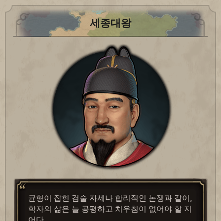
세종대왕
균형이 잡힌 검술 자세나 합리적인 논쟁과 같이,
학자의 삶은 늘 공평하고 치우침이 없어야 할 지
어다.