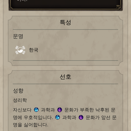
특성
문명
한국
선호
성향
성리학
자신보다
과학과
문화가 부족한 낙후된 문
명에 우호적입니다.
과학과
문화가 앞선 문
명을 싫어합니다.