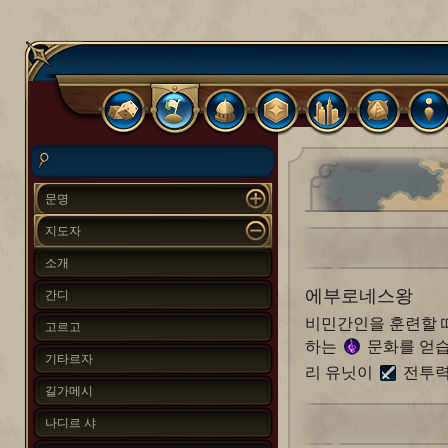
문명
지도자
소개
에부로네스왕
간디
비민간인을 훈련할 때
고르고
하는
문화를 얻습
기타르자
리 유닛이
전투력
길가메시
나디르 샤