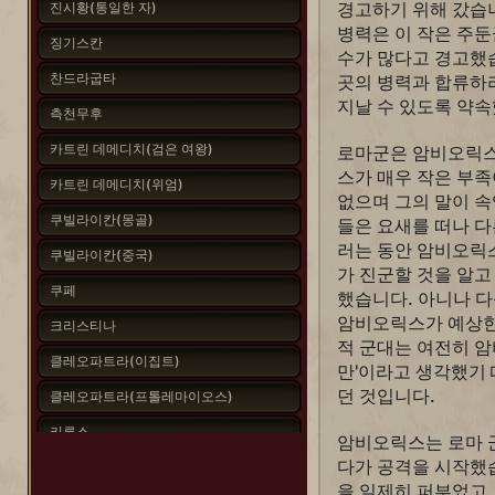
경고하기 위해 갔습
진시황(통일한 자)
병력은 이 작은 주
징기스칸
수가 많다고 경고했
찬드라굽타
곳의 병력과 합류하
지날 수 있도록 약
측천무후
카트린 데메디치(검은 여왕)
로마군은 암비오릭스
스가 매우 작은 부족
카트린 데메디치(위엄)
없으며 그의 말이 
쿠빌라이칸(몽골)
들은 요새를 떠나 다
러는 동안 암비오릭
쿠빌라이칸(중국)
가 진군할 것을 알고
쿠페
했습니다. 아니나 
암비오릭스가 예상한
크리스티나
적 군대는 여전히 암
클레오파트라(이집트)
만'이라고 생각했기
던 것입니다.
클레오파트라(프톨레마이오스)
키루스
암비오릭스는 로마 
다가 공격을 시작했
타마르
을 일제히 퍼부었고