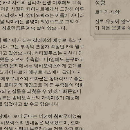
 카이사르의 갈리아 전쟁 이후에도 계속
성향
의 어린 시절과 카이사르에게서 도망친 이후
로마의 재앙
로 사라졌지만, 암비오릭스는 이름이 아니라
전투 유닛이 많으
'을 의미하는 별명이 되었으므로 그의 이
가 작은 문명을 
그 칭호만큼은 계속 살아 있습니다.
 벨기에가 되는 갈리아의 에부로네스 부
니다. 그는 부족의 연장자 족장인 카티월쿠
지고 있었습니다. 카티월쿠스는 자신이 연
명했을 것으로 추측합니다)임에도 불구하고
 관한 문제에서는 암비오릭스에게 고개를
스 카이사르가 에부로네스에서 갈리아 지
, 에부로네스와 로마군은 상대적으로 좋은
. 로마군의 개입으로 더 큰 부족들이 약화
의 인질들을 되찾을 수 있었기 때문입니
중 일부는 암비오릭스의 가족이었기 때문에
 입었다고 할 수도 있습니다.
땅에서 로마 군대는 여전히 침략군이었습
 암비오릭스의 인내심은 약해졌으며, 로마
로 인해 식량이 부족하다는 것을 알고 로마