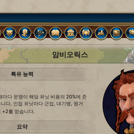
암비오릭스
특유 능력
마다 문명이 해당 유닛 비용의 20%에 준
니다. 인접 유닛마다 근접, 대기병, 원거
 +2를 얻습니다.
요약