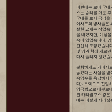
함무라비
이번에는 로마 군대
호조 도키무네
스는 승리를 거둔 후
군대를 보자 공격을
이사르의 병사들은 
설한 요새는 작았습
을 내렸지만, 예상을
숨어 있었습니다. 
간신히 도망쳤습니다
몇 명과 함께 게르만
다시 들리지 않았습
불행하게도 카이사
놓쳤다는 사실을 받
속임수를 용납하지 
다). 무력으로 진압
양공법으로 에부로네
된 카티월쿠스 왕은
예는 이렇게 사라졌