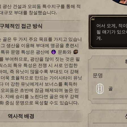
 광산 건설과 오피둠 특수지구를 통해 적
 대규모 부대를 창설했습니다.
어서 오게, 적
구체적인 접근 방식
될 얘기가 있으
게.
 골은 두 가지 주요 목표를 가지고 있습니
 그 생산을 이용해 부대에 맹공을 훈련시
 특유 문명 특성은 광산에
문화와
를 부여하므로, 광산을 많이 짓는 것은 필
릭스의 특유 특성은 전쟁 시 서로 인접한
며, 즉 유닛이 많을수록 부대도 더 강해
문명
를 더욱 효율적으로 만드는 가이사타이 유닛
다 더 강한 유닛에게서 보너스를 획득하
골
 오피둠은 초반에 잠금 해제되며 높은 인
. 지배 승리를 노린다면 골은 매우 강력
화 중심 문명으로 육성할 수도 있습니다.
역사적 배경