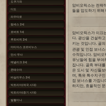
도쿠가와
암비오릭스는 전략적
디도
들을 압도하기 위해
라우타로
람세스 2세
로버트 1세
암비오릭스가 이끄는
다. 광산을 건설하고
루트비히 2세
키는 것입니다. 골의
마티아스 코르비누스
관광 및 인접 보너스
수적입니다. 암비오
만사 무사
유닛들에 힘을 부여하
메넬리크 2세
집니다. 골족 부대
은 도시 및 자신들보
몬테수마
며, 특유 특수지구인
바실리우스 2세
접 보너스를 가집니다
빅토리아(제국 시대)
하지만, 효율적인 문
빅토리아(증기 시대)
빌헬미나