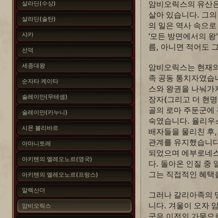
암비오릭스의 유산은
살라딘(수상)
살아 있습니다. 그
살라딘(술탄)
의 일은 역사 속으
샤카
'모든 방면에서의 왕
름, 아니면 적어도 
선덕
세종대왕
암비오릭스는 현재의
족 공동 통치자였습
순자타 케이타
스와 왕권을 나눠가
술레이만(무테셈)
장자(그리고 더 현
골의 로마 주둔군에
술레이만(카누니)
숙였습니다. 율리우
시몬 볼리바르
배자들을 물리친 후
관계를 유지했습니다
아마니토레
되었으며 에부로네스
아키텐의 엘레오노르(영국)
다. 돌아온 인질 
그는 직접적인 혜택을
아키텐의 엘레오노르(프랑스)
알렉산더
그러나 갈리아족의 
니다. 겨울이 오자
암비오릭스
군은 이전의 가뭄으