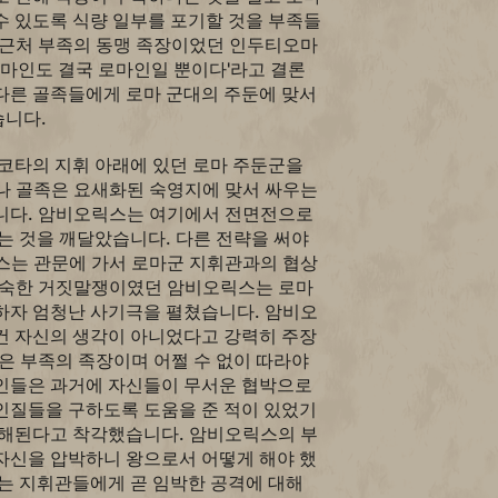
수 있도록 식량 일부를 포기할 것을 부족들
 근처 부족의 동맹 족장이었던 인두티오마
로마인도 결국 로마인일 뿐이다'라고 결론
다른 골족들에게 로마 군대의 주둔에 맞서
니다.
코타의 지휘 아래에 있던 로마 주둔군을
나 골족은 요새화된 숙영지에 맞서 싸우는
니다. 암비오릭스는 여기에서 전면전으로
는 것을 깨달았습니다. 다른 전략을 써야
스는 관문에 가서 로마군 지휘관과의 협상
능숙한 거짓말쟁이였던 암비오릭스는 로마
하자 엄청난 사기극을 펼쳤습니다. 암비오
건 자신의 생각이 아니었다고 강력히 주장
은 부족의 족장이며 어쩔 수 없이 따라야
인들은 과거에 자신들이 무서운 협박으로
인질들을 구하도록 도움을 준 적이 있었기
이해된다고 착각했습니다. 암비오릭스의 부
자신을 압박하니 왕으로서 어떻게 해야 했
는 지휘관들에게 곧 임박한 공격에 대해