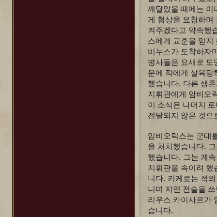
테오도라
깨달았을 때에는 이
게 협상을 요청하며
테오도어 루즈벨트(불 무스)
켜주겠다고 약속했습
테오도어 루즈벨트(의용 기병대)
스에게 교훈을 얻지
토미리스
비누스가 도착하자마
병사들은 요새로 도
트라야누스
문에 적에게 살육당
파운드메이커
했습니다. 다른 생
지휘관에게 암비오릭
파차쿠티
이 소식은 나머지 로
페드로 2세
전달되지 않은 것으
페리클레스
암비오릭스는 군대를
표트르
을 처치했습니다. 
했습니다. 그는 계속
프리드리히 바르바로사
지휘관을 속이려 했
필립 2세
니다. 키케로는 적의
니며 지연 전술을 쓰
하랄드 하르드라다(바랑인)
리우스 카이사르가 
하랄드 하르드라다(콘지)
습니다.