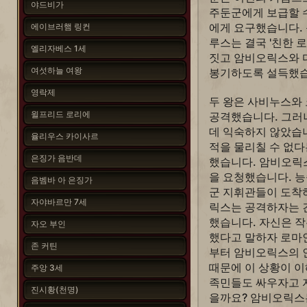
야드비가
주둔군에게 보급할 
에게 요구했습니다.
에이브러햄 링컨
루스는 결국 '친한 
엘리자베스 1세
짓고 암비오릭스와 
여섯하늘 여왕
봉기하도록 설득했습
영락제
두 왕은 사비누스와 
윌프리드 로리에
공격했습니다. 그러
데 익숙하지 않았습
율리우스 카이사르
적을 물리칠 수 없다
은징가 음반데
했습니다. 암비오릭
을 요청했습니다. 
음벰바 아 은징가
군 지휘관들이 도착
자야바르만 7세
릭스는 공격하자는 
했습니다. 자신은 작
자오 부인
했다고 말하자 로마
존 커틴
부터 암비오릭스의 
때문에 이 상황이 
주앙 3세
족민들도 싸우자고 
진시황(천명)
을까요? 암비오릭스