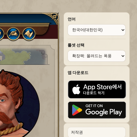
언어
룰셋 선택
앱 다운로드
저작권