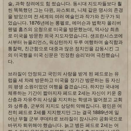
술, 과학 장려에도 힘 썼습니다. 동시대 지도자들보다 훨
씬 똑똑했던 그는 다윈, 파스퇴르, 니체 같은 명사의 존경
을 받았으며 전 세계의 여러 예술인과 작가와 친구가 되
었습니다. 1876년에는 롱펠로, 에머슨과 법학자 올리버
웬델 홈즈의 요청으로 미국을 방문했는데, 역사상 최초
로 미국을 방문한 외국 지도자였습니다. 샌프란시스코에
서부터 뉴올리언스, 워싱턴까지 두루 여행하며 솔직함과
통찰력, 친근함으로 대중과 많은 정치인을 감동시킨 그
의 미국행을 미국 신문은 '진정한 승리'라며 극찬했습니
다.
브라질이 안정되고 국민의 사랑을 받게 된 페드로는 유
럽을 세 차례 방문하고 미국을 장기간 방문하는 등 자신
의 평생 소원이었던 여행을 즐겼습니다. 하지만 국내에
체류하는 기간이 짧아지자 페드로 2세는 자신이 키운 중
산층과 자유주의 사상을 지지하는 학생과 멀어졌고 교회
와 상류층, 군부의 지지도 상당히 약해집니다. 평민은 여
전히 페드로 2세를 지지했지만 그는 결국 1889년에 일
어난 무혈 군부 쿠데타로 브라질이 잠시나마 공화국으로
바뀌자 퇴위해야 했습니다. 늙고 병든 페드로 2세는 어