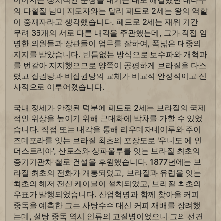
이어지는 정치적인 분쟁을 내키는 대로 해결했던 대다수
의 다혈질 남미 지도자와는 달리 페드로 2세는 왕의 역할
이 중재자라고 생각했습니다. 페드로 2세는 재위 기간
무려 36개의 서로 다른 내각을 주관했는데, 그가 직접 임
명한 의원들과 장관들이 업무를 잘하여, 폭넓은 대중의
지지를 받았습니다. 빈틈없는 방식으로 보수파와 개혁파
를 번갈아 지지했으므로 양쪽이 공평하게 브라질을 다스
렸고 집권당과 비집권당의 교체가 비교적 안정적이고 신
사적으로 이루어졌습니다.
국내 정세가 안정된 덕분에 페드로 2세는 브라질의 국제
적인 위상을 높이기 위해 근대화에 박차를 가할 수 있었
습니다. 직접 또는 내각을 통해 리우데자네이루와 주이
즈데포라를 잇는 브라질 최초의 포장도로 '우니도 에 인
더스트리아', 산토스와 상파울루를 잇는 브라질 최초의
증기기관차 철로 건설을 후원했습니다. 1877년에는 브
라질 최초의 전화가 개통되었고, 브라질과 유럽을 잇는
최초의 해저 전신 케이블이 설치되었고, 브라질 최초의
우표가 발행되었습니다. 산업혁명과 함께 찾아올 커피
중독을 예측한 그는 사탕수수 대신 커피 재배를 장려했
는데, 설탕 중독 역시 인류의 고질병이었으니 그의 선견