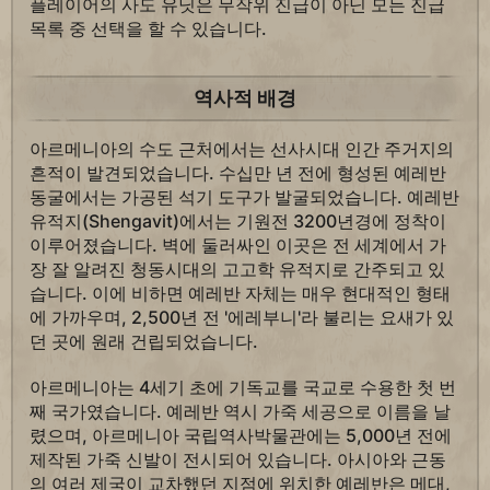
플레이어의 사도 유닛은 무작위 진급이 아닌 모든 진급
목록 중 선택을 할 수 있습니다.
역사적 배경
아르메니아의 수도 근처에서는 선사시대 인간 주거지의
흔적이 발견되었습니다. 수십만 년 전에 형성된 예레반
동굴에서는 가공된 석기 도구가 발굴되었습니다. 예레반
유적지(Shengavit)에서는 기원전 3200년경에 정착이
이루어졌습니다. 벽에 둘러싸인 이곳은 전 세계에서 가
장 잘 알려진 청동시대의 고고학 유적지로 간주되고 있
습니다. 이에 비하면 예레반 자체는 매우 현대적인 형태
에 가까우며, 2,500년 전 '에레부니'라 불리는 요새가 있
던 곳에 원래 건립되었습니다.
아르메니아는 4세기 초에 기독교를 국교로 수용한 첫 번
째 국가였습니다. 예레반 역시 가죽 세공으로 이름을 날
렸으며, 아르메니아 국립역사박물관에는 5,000년 전에
제작된 가죽 신발이 전시되어 있습니다. 아시아와 근동
의 여러 제국이 교차했던 지점에 위치한 예레반은 메대,