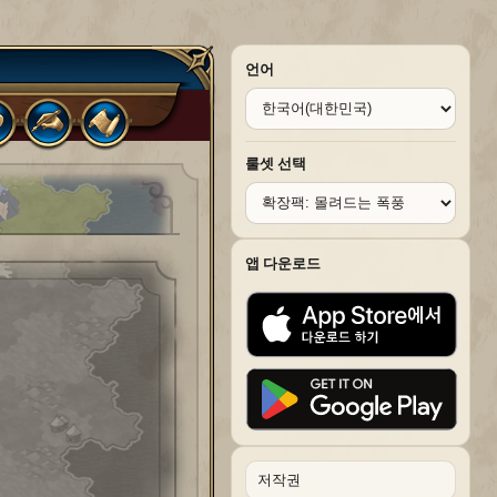
언어
룰셋 선택
앱 다운로드
저작권