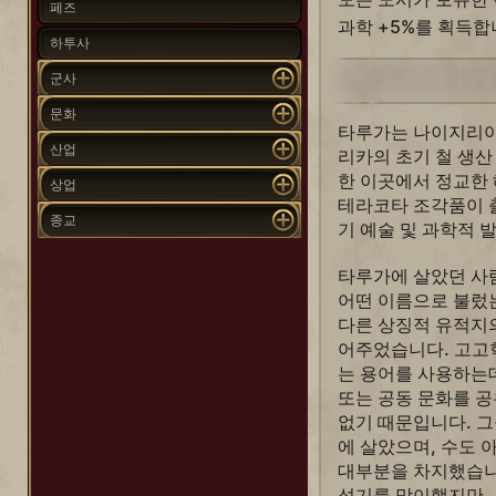
페즈
과학 +5%를 획득합
하투사
군사
문화
타루가는 나이지리아
산업
리카의 초기 철 생산
한 이곳에서 정교한
상업
테라코타 조각품이 
종교
기 예술 및 과학적 
타루가에 살았던 사
어떤 이름으로 불렀
다른 상징적 유적지의
어주었습니다. 고고학
는 용어를 사용하는
또는 공동 문화를 공
없기 때문입니다. 
에 살았으며, 수도
대부분을 차지했습니다
성기를 맞이했지만,