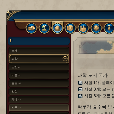
소개
과학
날란다
과학 도시 국가
미틀라
사절 1개: 플레
볼로냐
사절 3개: 모든
안산
사절 6개: 모든
제네바
타루가 종주국 보
타루가
모든 도시가 보유한