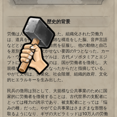
歴史的背景
労働は人類とともに誕生した。組織化された労働力
は、道具を作る能力、複雑な構造をした脳、音声言語
などとともに、人類が自然を征服し、他の動物と自己
を差別化するのに欠かせない要因の1つとなった。カー
ル・ウィットフォーゲルは、古代メソポタミアとエジ
プトに文明が発達したのは、国が労働者を徴発し、大
規模な灌漑事業をおこなったからだと指摘している。
やがて文明は、分業化、社会階層、組織的政府、文化
的ヒエラルキーを生み出した。
民兵の徴用は別として、大規模な公共事業のために国
家的に労働者を徴発することは、古代世界の支配者に
とっては権力の誇示であり、被支配者にとっては「悩
みの種」だった。やがて公共事業はさまざまな形態を
取るようになり、ギザの大ピラミッドは10万人の労働