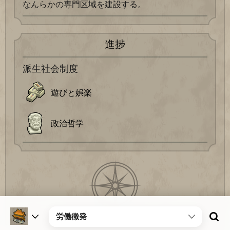
なんらかの専門区域を建設する。
進捗
派生社会制度
遊びと娯楽
政治哲学
労働徴発