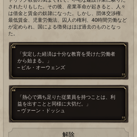
されたりもした。その後、産業革命が起きると、人々
は借金と賃金の奴隷になった。しかし、団体交渉権、
最低賃金、児童労働法、囚人の権利、40時間労働など
が定められ、国による徴発はほぼ過去のものとなっ
た。
「安定した経済は十分な教育を受けた労働者
から始まる。」
– ビル・オーウェンズ
「熱心で満ち足りた従業員を持つことは、利
益を出すことと同様に大切だ。」
– ヴァーン・ドッシュ
解除