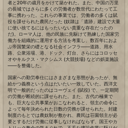
者と20年の歳月をかけて築かれた。また、中国の万里
の長城ではさらに多くの労働者が数世代にわたって工
事に携わった。これらの事業では、労働者の多くは賦
役を課せられた農民だった (奴隷は「遺跡」建設で大量
に使い捨てるにはもったいない貴重な存在だったの
だ)。ローマ人は、他の民族に先駆けて熟練した国家労
働力を組織的に運用する方法を考案し、数百年におよ
ぶ帝国繁栄の礎となる社会インフラ――道路、用水
路、公衆浴場、港、ドック、灯台、さらにはコロッセ
オやキルクス・マクシムス (大競技場) などの娯楽施設
――を整備した。
国家への勤労奉仕にはさまざまな形態があったが、無
給かつ義務という点はだいたい一致していた。西洋文
明で一般的だったのはコーヴェイ (賦役) で、一定期間
の労働が断続的に課せられた。また、古代の極東で
も、巨大な公共事業がおこなわれると、領主の命令に
よって毎年決められた日数の労務が課せられた。封建
制度のもとでは農奴制が敷かれ、農民は荘園領主が必
要とするだけ労働に従事しなければならず、国王やカ
トリック教会の気まぐれで、不毛な建設作業に駆りだ