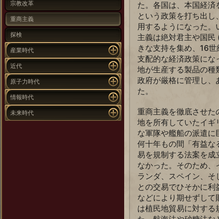
宗教改革
た。各国は、本国経済
という政策を打ち出し
重商主義
用するようになった。
探検
主義は絶対君主や国民 
きな支持を集め、16世
産業時代
支配的な経済政策にな
近代
地が生産する製品の種
政府が厳格に管理し、
原子力時代
た。
情報時代
重商主義を徹底させた
未来時代
地を所有していたイギ
な軍隊や艦船の派遣に
何十年もの間「有益な
易を規制する法案を成
なかった。そのため、
ランダ、スペイン、そ
との交易でひそかに利
などにより期せずして財
は植民地貿易に対する