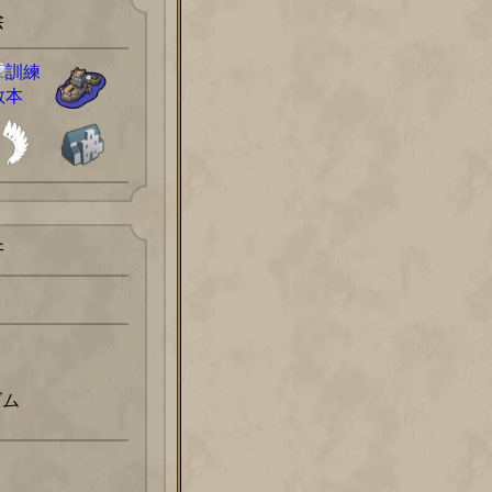
除
件
ズム