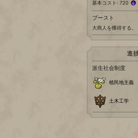
基本コスト: 720
ブースト
大商人を獲得する。
進
派生社会制度
植民地主義
土木工学