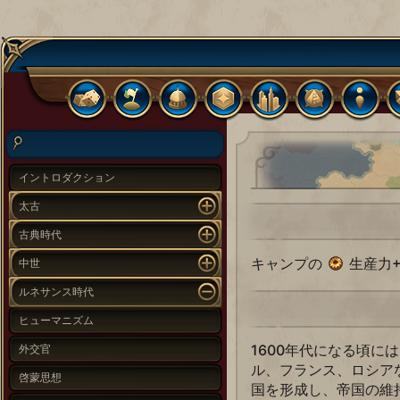
イントロダクション
太古
古典時代
キャンプの
生産力+
中世
ルネサンス時代
ヒューマニズム
1600年代になる頃に
外交官
ル、フランス、ロシア
啓蒙思想
国を形成し、帝国の維