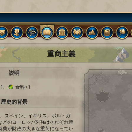
重商主義
説明
1、
食料+1
歴史的背景
は、スペイン、イギリス、ポルトガ
などのヨーロッパ列強はそれぞれ帝
持費が財政の大きな重荷になってい