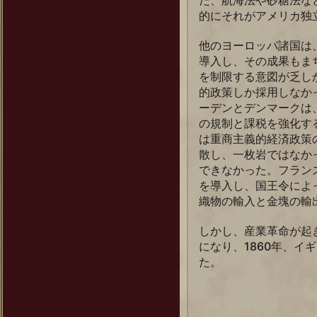
た、航海法や砂糖法な
的にそれがアメリカ独
他のヨーロッパ諸国は
導入し、その成果もま
を制限する意図が乏し
的政策しか採用しなか
ーデンとデンマークは
の規制と課税を強化す
は重商主義的経済政策
散し、一枚岩ではなか
できなかった。フランス
を導入し、国王令によ
織物の輸入と金塊の輸
しかし、産業革命が起
になり、1860年、イ
た。