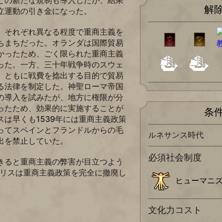
どの新たな規制も導入したが、結果
解
立運動の引き金になった。
、それぞれ異なる程度で重商主義を
ちまちだった。オランダは国際貿易
かったため、ごく限られた重商主義
った。一方、三十年戦争時のスウェ
、ともに戦費を捻出する目的で貿易
る法律を制定した。神聖ローマ帝国
の導入を試みたが、地方に権限が分
ったため、効果的に実施することが
条
は早くも1539年には重商主義政策
ってスペインとフランドルからの毛
ルネサンス時代
出を禁止していた。
必須社会制度
きると重商主義の弊害が目立つよう
ギリスは重商主義政策を完全に撤廃し
ヒューマニ
文化力コスト