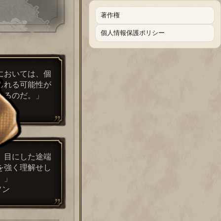
著作権
個人情報保護ポリシー
においては、個
られる可能性が
するのだ。」
ガー
、目にした途端
を強く理解せし
。」
ソン