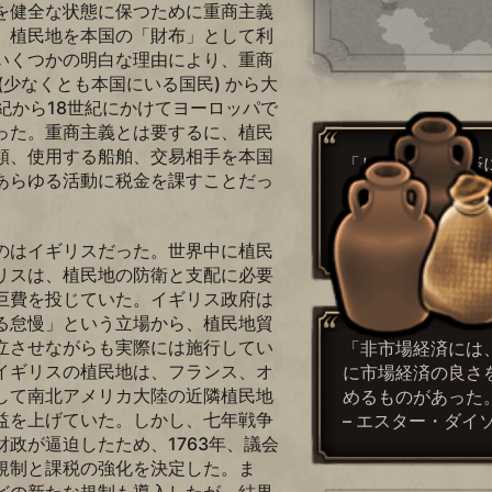
を健全な状態に保つために重商主義
、植民地を本国の「財布」として利
いくつかの明白な理由により、重商
(少なくとも本国にいる国民) から大
紀から18世紀にかけてヨーロッパで
った。重商主義とは要するに、植民
類、使用する船舶、交易相手を本国
「しかし市場経済
あらゆる活動に税金を課すことだっ
人が国家から逃れ
多少なりとも存在
– ピーター・バー
のはイギリスだった。世界中に植民
リスは、植民地の防衛と支配に必要
巨費を投じていた。イギリス政府は
る怠慢」という立場から、植民地貿
立させながらも実際には施行してい
「非市場経済には
イギリスの植民地は、フランス、オ
に市場経済の良さ
して南北アメリカ大陸の近隣植民地
めるものがあった
益を上げていた。しかし、七年戦争
– エスター・ダイ
政が逼迫したため、1763年、議会
規制と課税の強化を決定した。ま