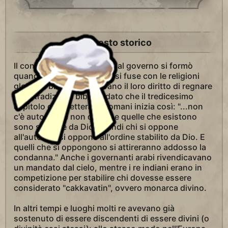
Contesto storico
Il concetto di diritto divino al governo si formò
quando la legge imperiale si fuse con le religioni
globali. I bizantini basavano il loro diritto di regnare
sulla tradizione biblica, dato che il tredicesimo
capitolo della lettera ai Romani inizia così: "...non
c'è autorità se non da Dio e quelle che esistono
sono stabilite da Dio. Quindi chi si oppone
all'autorità, si oppone all'ordine stabilito da Dio. E
quelli che si oppongono si attireranno addosso la
condanna." Anche i governanti arabi rivendicavano
un mandato dal cielo, mentre i re indiani erano in
competizione per stabilire chi dovesse essere
considerato "cakkavatin", ovvero monarca divino.
In altri tempi e luoghi molti re avevano già
sostenuto di essere discendenti di essere divini (o