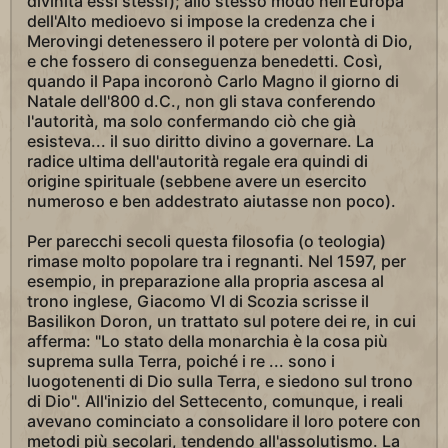
divinità essi stessi); allo stesso modo nell'Europa
dell'Alto medioevo si impose la credenza che i
Merovingi detenessero il potere per volontà di Dio,
e che fossero di conseguenza benedetti. Così,
quando il Papa incoronò Carlo Magno il giorno di
Natale dell'800 d.C., non gli stava conferendo
l'autorità, ma solo confermando ciò che già
esisteva... il suo diritto divino a governare. La
radice ultima dell'autorità regale era quindi di
origine spirituale (sebbene avere un esercito
numeroso e ben addestrato aiutasse non poco).
Per parecchi secoli questa filosofia (o teologia)
rimase molto popolare tra i regnanti. Nel 1597, per
esempio, in preparazione alla propria ascesa al
trono inglese, Giacomo VI di Scozia scrisse il
Basilikon Doron, un trattato sul potere dei re, in cui
afferma: "Lo stato della monarchia è la cosa più
suprema sulla Terra, poiché i re ... sono i
luogotenenti di Dio sulla Terra, e siedono sul trono
di Dio". All'inizio del Settecento, comunque, i reali
avevano cominciato a consolidare il loro potere con
metodi più secolari, tendendo all'assolutismo. La