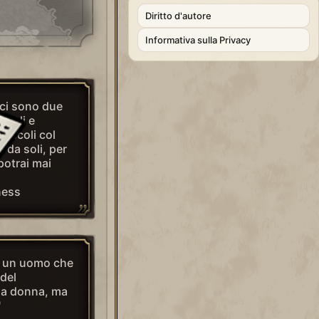
Diritto d'autore
Informativa sulla Privacy
 ci sono due
iccoli e
piccoli col
 da soli, per
potrai mai
ness
è un uomo che
 del
na donna, ma
"