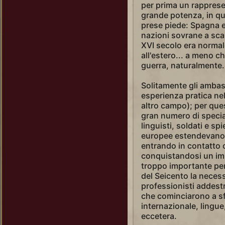
per prima un rappresen
grande potenza, in qu
prese piede: Spagna e 
nazioni sovrane a scam
XVI secolo era norma
all'estero... a meno c
guerra, naturalmente.
Solitamente gli ambas
esperienza pratica nel
altro campo); per que
gran numero di special
linguisti, soldati e s
europee estendevano 
entrando in contatto c
conquistandosi un im
troppo importante per a
del Seicento la neces
professionisti addestr
che cominciarono a sf
internazionale, lingue
eccetera.