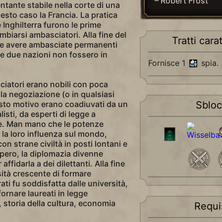
– Robert Frost
tante stabile nella corte di una
esto caso la Francia. La pratica
Inghilterra furono le prime
biarsi ambasciatori. Alla fine del
Tratti carat
le avere ambasciate permanenti
he due nazioni non fossero in
Fornisce 1
spia.
ciatori erano nobili con poca
la negoziazione (o in qualsiasi
sto motivo erano coadiuvati da un
Sblo
isti, da esperti di legge a
pie. Man mano che le potenze
la loro influenza sul mondo,
on strane civiltà in posti lontani e
pero, la diplomazia divenne
ffidarla a dei dilettanti. Alla fine
sità crescente di formare
ati fu soddisfatta dalle università,
ornare laureati in legge
, storia della cultura, economia
Requis