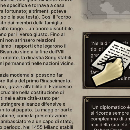
one specifica e tornava a casa
ra fortunato; altrimenti poteva
solo la sua testa). Così il "corpo
ato dai membri della famiglia
'alto rango... un onore discutibile,
o per il verso giusto. Fino al
ni non strinsero relazioni
"Nella diplomazia
iamo i rapporti che legarono il
tipi di problemi: p
isanzio sino alla fine dell'VIII
grandi. I problemi 
 oriente, la dinastia Song stabilì
tempo si risolvono
ni permanenti nelle nazioni vicine.
quelli grandi non 
fare niente."
omazia moderna si possono far
– Patrick McGuin
 nord Italia del primo Rinascimento.
o, grazie all'abilità di Francesco
cruciale nella costituzione di
nelle altre città-stato per
 stringere alleanze difensive e
"Un diplomatico 
unito al papato. La maggior parte
si ricorda sempre
omatiche, come la presentazione
compleanno di u
n ambasciatore a un capo di stato,
mai della sua età.
o periodo. Nel 1455 Milano stabilì