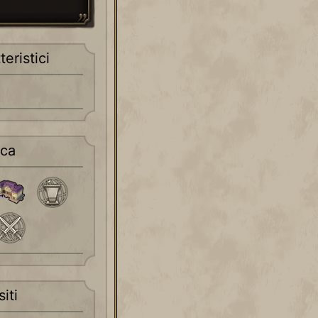
teristici
cca
iti