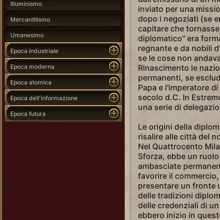
Illuminismo
inviato per una missi
dopo i negoziati (se e
Mercantilismo
capitare che tornasse 
Umanesimo
diplomatico" era form
regnante e da nobili d
Epoca industriale
se le cose non andavan
Epoca moderna
Rinascimento le nazio
permanenti, se esclud
Epoca atomica
Papa e l'imperatore di B
secolo d.C. In Estremo
Epoca dell'informazione
una serie di delegazio
Epoca futura
Le origini della dipl
risalire alle città del
Nel Quattrocento Milan
Sforza, ebbe un ruolo 
ambasciate permanenti 
favorire il commercio,
presentare un fronte 
delle tradizioni dipl
delle credenziali di u
ebbero inizio in quest