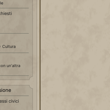
le
chiesti
Cultura
con un'altra
sione
ssi civici