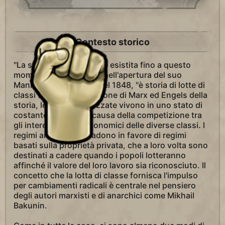
Contesto storico
"La storia di ogni società esistita fino a questo
momento", scrive Marx nell'apertura del suo
Manifesto Comunista del 1848, "è storia di lotte di
classi". Nell'interpretazione di Marx ed Engels della
storia, le società civilizzate vivono in uno stato di
costante tensione a causa della competizione tra
gli interessi socio-economici delle diverse classi. I
regimi aristocratici cadono in favore di regimi
basati sulla proprietà privata, che a loro volta sono
destinati a cadere quando i popoli lotteranno
affinché il valore del loro lavoro sia riconosciuto. Il
concetto che la lotta di classe fornisca l'impulso
per cambiamenti radicali è centrale nel pensiero
degli autori marxisti e di anarchici come Mikhail
Bakunin.