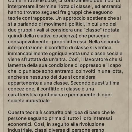
Come in tutte le cose, ci sono almeno due modi di
interpretare il termine "lotta di classe", ed entrambi
hanno trovato seguaci fra gruppi che seguono
teorie contrapposte. Un approccio sostiene che si
stia parlando di movimenti politici, in cui uno dei
due gruppi rivali si considera una "classe" (dotata
quindi della relativa coscienza) che persegue
consapevolmente i propri interessi. Nella seconda
interpretazione, il conflitto di classe si verifica
immancabilmente ogniqualvolta una classe sociale
viene sfruttata da un'altra. Così, il lavoratore che si
lamenta della sua condizione di oppresso e il capo
che lo punisce sono entrambi coinvolti in una lotta,
anche se nessuno dei due si considera
appartenente a una classe. Secondo quest'ultima
concezione, il conflitto di classe è una
caratteristica quotidiana e permanente di ogni
società industriale.
Questa teoria è scaturita dall'idea di base che le
persone seguano prima di tutto i loro interessi
economici. Così, in seguito alla rivoluzione
industriale, classi diverse di persone erano