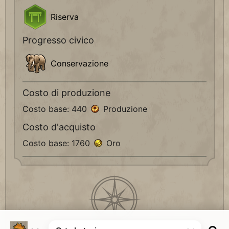
Riserva
Progresso civico
Conservazione
Costo di produzione
Costo base: 440
Produzione
Costo d'acquisto
Costo base: 1760
Oro