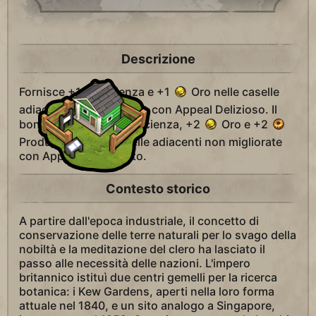
Descrizione
Fornisce +1
Scienza e +1
Oro nelle caselle
adiacenti non migliorate con Appeal Delizioso. Il
bonus passa a +2
Scienza, +2
Oro e +2
Produzione nelle caselle adiacenti non migliorate
con Appeal Mozzafiato.
Contesto storico
A partire dall'epoca industriale, il concetto di
conservazione delle terre naturali per lo svago della
nobiltà e la meditazione del clero ha lasciato il
passo alle necessità delle nazioni. L'impero
britannico istituì due centri gemelli per la ricerca
botanica: i Kew Gardens, aperti nella loro forma
attuale nel 1840, e un sito analogo a Singapore,