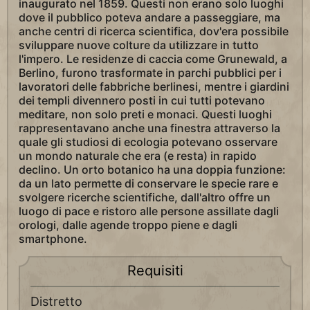
inaugurato nel 1859. Questi non erano solo luoghi
dove il pubblico poteva andare a passeggiare, ma
anche centri di ricerca scientifica, dov'era possibile
sviluppare nuove colture da utilizzare in tutto
l'impero. Le residenze di caccia come Grunewald, a
Berlino, furono trasformate in parchi pubblici per i
lavoratori delle fabbriche berlinesi, mentre i giardini
dei templi divennero posti in cui tutti potevano
meditare, non solo preti e monaci. Questi luoghi
rappresentavano anche una finestra attraverso la
quale gli studiosi di ecologia potevano osservare
un mondo naturale che era (e resta) in rapido
declino. Un orto botanico ha una doppia funzione:
da un lato permette di conservare le specie rare e
svolgere ricerche scientifiche, dall'altro offre un
luogo di pace e ristoro alle persone assillate dagli
orologi, dalle agende troppo piene e dagli
smartphone.
Requisiti
Distretto