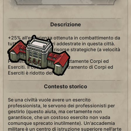
Descrizione
+25% all'esperienza ottenuta in combattimento da
tutte le unità terrestri addestrate in questa città.
+10 alle scorte delle risorse strategiche (a velocità
standard).
Permette di addestrare direttamente Corpi ed
Eserciti. Il costo dell'addestramento di Corpi ed
Eserciti è ridotto del 25%.
Contesto storico
Se una civiltà vuole avere un esercito
professionista, le servono dei professionisti per
gestirlo (questo aiuta, ma certamente non
garantisce, che un costoso esercito non vada
comunque sprecato inutilmente). Un'accademia
militare è un centro di istruzione superiore nell'arte