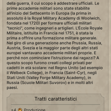
della guerra, il cui scopo è addestrare ufficiali. Le
prime accademie militari sono state stabilite
all'inizio del Settecento in Europa (la prima in
assoluto è la Royal Military Academy di Woolwich,
fondata nel 1720) per formare ufficiali militari
"tecnici", come ingegneri e artiglieri. L'École Royale
Militaire, istituita in Francia nel 1751, è stata la
prima a offrire una formazione militare generale.
Nel giro di una generazione anche Prussia, Russia,
Austria, Svezia e la maggior parte degli altri stati
europei vantavano accademie militari proprie. E
perché non cominciare l'istruzione dai ragazzi? A
questo scopo furono creati collegi privati per
cadetti in età scolare: nel Regno Unito (ad esempio
il Welbeck College), in Francia (Saint-Cyr), negli
Stati Uniti (Valley Forge Military Academy), in
Russia (Scuole Militari Suvorov) e in molti altri
paesi.
Tratti caratteristici
+4
Produzione