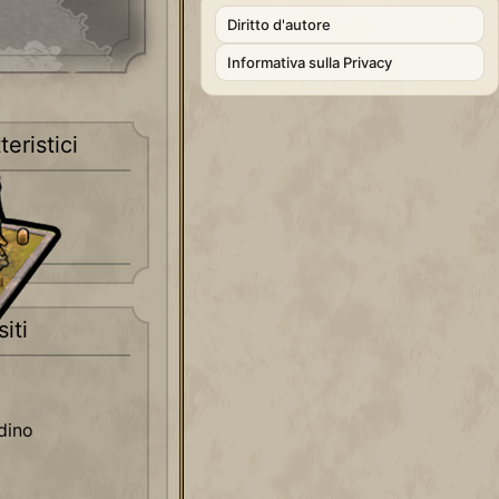
Diritto d'autore
Informativa sulla Privacy
teristici
iti
dino