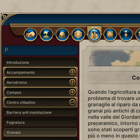
Introduzione
Accampamento
Co
Aerodromo
Quando l'agricoltura s
Campus
problema di trovare u
Centro cittadino
granaglie al riparo da r
granai più antichi di
Barriera anti inondazione
nella valle del Giorda
Fognatura
preceramico, intorno a
sono stati scoperti gr
Granaio
più o meno in questo 