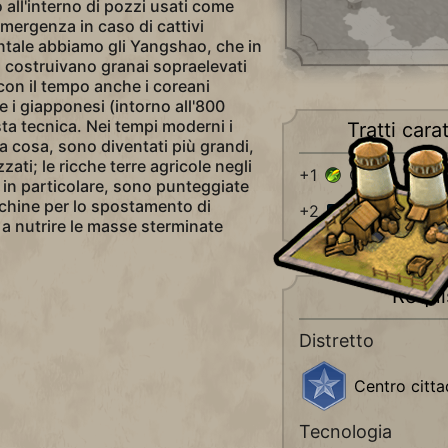
all'interno di pozzi usati come
mergenza in caso di cattivi
ientale abbiamo gli Yangshao, che in
. costruivano granai sopraelevati
 con il tempo anche i coreani
e i giapponesi (intorno all'800
ta tecnica. Nei tempi moderni i
Tratti carat
a cosa, sono diventati più grandi,
ati; le ricche terre agricole negli
+1
Cibo
a, in particolare, sono punteggiate
chine per lo spostamento di
+2
Abitazioni
 a nutrire le masse sterminate
Requis
Distretto
Centro citta
Tecnologia