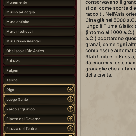
conservavano il grano 
Monumento
silos, come scorta d'e
Mulino ad acqua
raccolti. Nell'Asia or
Cina già nel 5000 a.C
Mura antiche
lungo il Fiume Giallo:
Mura medievali
(intorno al 1000 a.C.) 
a.C.) adottarono ques
Mura rinascimentali
granai, come ogni altr
complessi e automatizz
Obelisco al Dio Antico
Stati Uniti e in Russi
Palazzo
da enormi silos e mac
granaglie che aiutano
Palgum
della civiltà.
Tsikhe
Diga
Luogo Santo
Parco acquatico
Piazza del Governo
Piazza del Teatro