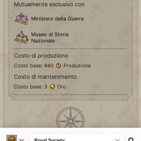
Mutuamente esclusivo con
Ministero della Guerra
Museo di Storia
Nazionale
Costo di produzione
Costo base: 440
Produzione
Costo di mantenimento
Costo base: 3
Oro
Royal Society