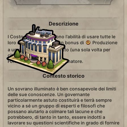
Descrizione
I Costruttori acquisiscono l'abilità di usare tutte le
loro cariche per fornire un bonus di
Produzione
a un progetto in un distretto (una sola volta per
città per turno).
Fornisce +1 Titolo
Governatore.
Contesto storico
Un sovrano illuminato è ben consapevole dei limiti
delle sue conoscenze. Un governante
particolarmente astuto costituirà e terrà sempre
vicino a sé un gruppo di esperti e filosofi che
possano aiutarlo a colmare tali lacune e che
potrebbero, di tanto in tanto, essere indotti a
lavorare su questioni scientifiche in grado di fornire