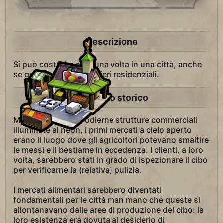
Descrizione
Si può costruire solo una volta in una città, anche
se questa ha più Quartieri residenziali.
Contesto storico
Molto diversi dalle odierne strutture commerciali
illuminate al neon, i primi mercati a cielo aperto
erano il luogo dove gli agricoltori potevano smaltire
le messi e il bestiame in eccedenza. I clienti, a loro
volta, sarebbero stati in grado di ispezionare il cibo
per verificarne la (relativa) pulizia.
I mercati alimentari sarebbero diventati
fondamentali per le città man mano che queste si
allontanavano dalle aree di produzione del cibo: la
loro esistenza era dovuta al desiderio di