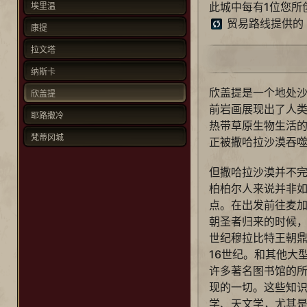
此城中每有1位您所
埃里温
贸易路线提供的
康提
拉文塔
纳斯卡
欣盖提是一个地处
欣盖提
前岩画展现出了人
耶路撒冷
热带草原生物生活
梵蒂冈城
正被撒哈拉沙漠吞
但撒哈拉沙漠并不
柏柏尔人来说并非
点。在出发前往麦
朝圣者归来的时候，
世纪穆拉比特王朝
16世纪。和其他大
许多著名图书馆的
现的一切。这些知
学、天文学，尤其是