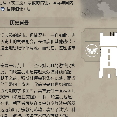
创建（或主流）宗教的信徒，国际与国内
信仰值便+1。
历史背景
城
沙漠边缘的城市。但情况并非一直如此，史
类历史上的气候剧变，长颈鹿和其他热带亚
的这土地曾经郁郁葱葱。而现在，这座城市
宗教
噬。
完全是一片荒土——至少对北非的游牧民族
如此。而欣盖提则是穿越大沙漠路线的起
加朝圣之前，穆斯林便会聚集在此处。而当
他们带回了奇迹。欣盖提是11世纪和12
鼎盛时期的学术宝库，其重要性一直延续到
型城市（如廷巴克图）一样，欣盖提也是
所在地，朝圣者可以在其中分享旅途中所发
识远远超出了宗教的范畴，囊括了数学、科
伊斯兰教法。这些学术中心被称为“科