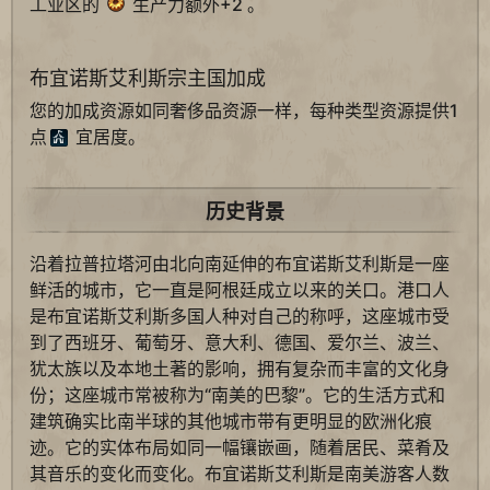
工业区的
生产力额外+2 。
布宜诺斯艾利斯宗主国加成
您的加成资源如同奢侈品资源一样，每种类型资源提供1
点
宜居度。
历史背景
沿着拉普拉塔河由北向南延伸的布宜诺斯艾利斯是一座
鲜活的城市，它一直是阿根廷成立以来的关口。港口人
是布宜诺斯艾利斯多国人种对自己的称呼，这座城市受
到了西班牙、葡萄牙、意大利、德国、爱尔兰、波兰、
犹太族以及本地土著的影响，拥有复杂而丰富的文化身
份；这座城市常被称为“南美的巴黎”。它的生活方式和
建筑确实比南半球的其他城市带有更明显的欧洲化痕
迹。它的实体布局如同一幅镶嵌画，随着居民、菜肴及
其音乐的变化而变化。布宜诺斯艾利斯是南美游客人数