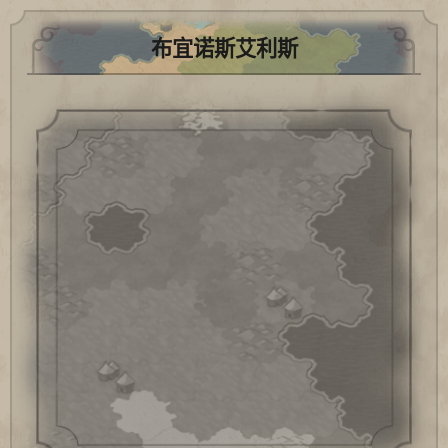
布宜诺斯艾利斯