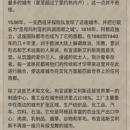
最多的城市（甚至超过了里约热内卢），这一点并不奇
怪。
1536年，一支西班牙探险队发现了这座城市，并把它取
名为“圣母玛利亚的风调雨顺之城”。1816年，阿根廷独
立，这座国际都市也成为了它的首都。在1880到1940
年的几十年里，对于欧洲大陆上躲避政治、宗教、意识
形态和艺术迫害的人来说，布宜诺斯艾利斯简直是天
堂。从饥饿的爱尔兰人、虔诚的犹太人，到沙皇幸存
者，每一波移民都将他们的传统和才华带来这里并在此
进行融合，使这座城市在文化方面能匹敌世界上的任何
首都。
除了这些艺术和文化，布宜诺斯艾利斯还是世界第一的
制造中心，重工业在城市经济里占比16%。工厂主要集
中在南边的城市扩张区域，生产纺织品、化工品、汽
车、饮料、石油。它也是阿根廷丰富的农业生产出口中
心：肉类、乳制品、烟草、谷物和羊毛。布宜诺斯艾利
斯不再是一座只有探戈舞的城市。