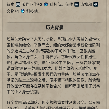
每本
著作巨作+2
科技值。每件
遗物和
文物+1
科技值。
历史背景
埃兰艺术融合了人类与动物，呈现出令人震撼的感性氛
围和精美绝伦。举例而言，纽约大都会艺术博物馆陈列
的原始埃兰古物“手持容器的下跪公牛”是一座银质雕
像，角色人身牛头、手持杯子。它既代表女性和男性，
也代表动物和人类。与“下跪公牛”相反，石灰岩雕像“葛
诺母狮”则是一尊肌肉发达、雌雄同体的人形雕塑，爪
子、尾巴和狮头散发出极强的力量感。埃兰滚筒印章在
潮湿的黏土上滚动之后，便能留下精致的图像。雕像和
其他图像可能存在某种宗教含义，而印章则是用于贸易
中的个人身份识别。
各个文明潮起潮落，但安善的重要性从未改变。公元前
2700年，苏美尔人曾征服安善并进行了一段时期的统