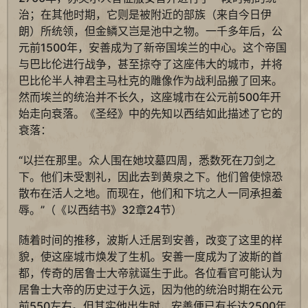
治；在其他时期，它则是被附近的部族（来自今日伊
朗）所统领，但金鳞又岂是池中之物。一千多年后，公
元前1500年，安善成为了新帝国埃兰的中心。这个帝国
与巴比伦进行战争，甚至掠夺了这座伟大的城市，并将
巴比伦半人神君主马杜克的雕像作为战利品搬了回来。
然而埃兰的统治并不长久，这座城市在公元前500年开
始走向衰落。《圣经》中的先知以西结如此描述了它的
衰落：
“以拦在那里。众人围在她坟墓四周，悉数死在刀剑之
下。他们未受割礼，因此去到黄泉之下。他们曾使惊恐
散布在活人之地。而现在，他们和下坑之人一同承担羞
辱。”（《以西结书》32章24节）
随着时间的推移，波斯人迁居到安善，改变了这里的样
貌，使这座城市焕发了生机。安善一度成为了波斯的首
都，传奇的居鲁士大帝就诞生于此。各位看官可能认为
居鲁士大帝的历史过于久远，因为他的统治时期在公元
前550左右。但其实他出生时，安善便已有长达2500年