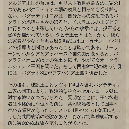
グルジア王国の台頭は、キリスト教世界最古の王家の1
つであるバグラティオニ朝の勃興と切っても切り離せ
ない。バグラティオニ家は、自分たちの先祖であるバ
グラトの系譜をさかのぼると、イスラエルの王ダビデ
に行きつくと主張していた (彼らの紋章には、投石器と
竪琴が描かれている)。ダビデ王云々はともかく、彼ら
の家名が少なくとも西暦6世紀にはコーカサス・イベリ
アの指導者と関連があったことは確かである。サーサ
ーン朝ペルシアとアッバース帝国の力が衰えると、バ
グラティオニ家はその領土を広げ、やがてタオ・クラ
ルジェティ王国を築いた。そして西暦9世紀の終わり頃
には、バグラト3世がアブハジア王国を併合した。
その後も、建設王ことダヴィド4世を含むバグラティオ
ニ家の諸王により、政治的な統合やセルジューク朝に
対する戦いがつづけられた。賢明なことに、王の後継
者は本格的に即位する前に、共同統治者として国事へ
携わる慣習があった。デメトレ1世やタマル女王にもこ
うした共同統治の経験があり、おかげで単独統治する
前に実践的な経験を積むことができた。