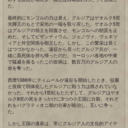
た。
最終的にモンゴルの力は衰え、グルジアはゲオルク5世
光輝王のもとで栄光の一端を取り戻した。ゲオルク5世
はグルジアの領土を回復させ、モンゴルへの朝貢を止
めた。そしてビザンティウム、ジェノヴァ、ヴェネツ
ィアと外交関係を樹立した。しかし、この繁栄は長く
はつづかなかった。遠征から戻ったグルジア兵が、一
緒に黒死病を持ち帰ったのだ。ヨーロッパ各地や中東
で猛威を振るったこの疫病は、数百万のグルジア人の
命を奪った。
西暦1386年にティムールが遠征を開始したとき、征服
と疫病で弱体化したグルジアに戦う力は残されていな
かった。それから1世紀もたたずして、グルジアはゲオ
ルク8世の死をきっかけに3つの小王国に分裂。それぞ
れをバグラティオニ朝の分家が統治し、互いに争っ
た。
しかし王国の遺産は、常にグルジア人の文化的アイデ