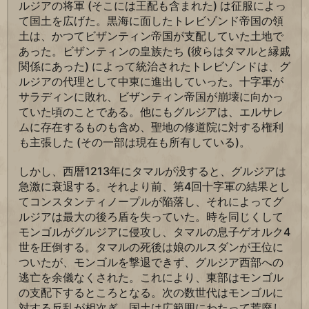
ルジアの将軍 (そこには王配も含まれた) は征服によっ
て国土を広げた。黒海に面したトレビゾンド帝国の領
土は、かつてビザンティン帝国が支配していた土地で
あった。ビザンティンの皇族たち (彼らはタマルと縁戚
関係にあった) によって統治されたトレビゾンドは、グ
ルジアの代理として中東に進出していった。十字軍が
サラディンに敗れ、ビザンティン帝国が崩壊に向かっ
ていた頃のことである。他にもグルジアは、エルサレ
ムに存在するものも含め、聖地の修道院に対する権利
も主張した (その一部は現在も所有している)。
しかし、西暦1213年にタマルが没すると、グルジアは
急激に衰退する。それより前、第4回十字軍の結果とし
てコンスタンティノープルが陥落し、それによってグ
ルジアは最大の後ろ盾を失っていた。時を同じくして
モンゴルがグルジアに侵攻し、タマルの息子ゲオルク4
世を圧倒する。タマルの死後は娘のルスダンが王位に
ついたが、モンゴルを撃退できず、グルジア西部への
逃亡を余儀なくされた。これにより、東部はモンゴル
の支配下するところとなる。次の数世代はモンゴルに
対する反乱が相次ぎ、国土は広範囲にわたって荒廃し