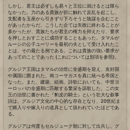
しかし、君主は必ずしも易々と王位に就けるとは限ら
なかった。力のある貴族が折に触れて反乱を起こし、
支配者を玉座から引きずり下ろそうと陰謀を企むこと
があったからだ。こうした企ては失敗に終わることが
多かったが、貴族たちが君主の権力を抑えたり、要求
を押しとおすことに成功することもあった。タマルが
ルーシの公子ユーリーを最初の夫として受け入れたこ
とは、その最たる例である。これは貴族の強い要求が
あってのことであった (これについては別項を参照)。
グルジア王国はタマルの治世に全盛期を迎え、友好国
や属国に囲まれた、南コーサカスを真に統べる帝国と
なった。また、建築、絵画、詩歌においても、中世ヨ
ーロッパの全盛期に匹敵する繁栄を謳歌した。この女
王の治世に書かれた『豹皮の騎士』という壮大な叙事
詩は、グルジア文化の中心的な存在となり、20世紀ま
で婿入りや嫁入りの道具として扱われていたほどであ
る。
グルジアは何度もセルジューク朝に対して出兵し、グ