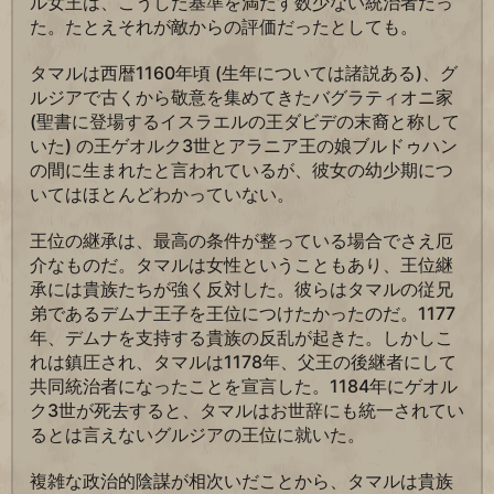
ル女王は、こうした基準を満たす数少ない統治者だっ
た。たとえそれが敵からの評価だったとしても。
タマルは西暦1160年頃 (生年については諸説ある)、グ
ルジアで古くから敬意を集めてきたバグラティオニ家
(聖書に登場するイスラエルの王ダビデの末裔と称して
いた) の王ゲオルク3世とアラニア王の娘ブルドゥハン
の間に生まれたと言われているが、彼女の幼少期につ
いてはほとんどわかっていない。
王位の継承は、最高の条件が整っている場合でさえ厄
介なものだ。タマルは女性ということもあり、王位継
承には貴族たちが強く反対した。彼らはタマルの従兄
弟であるデムナ王子を王位につけたかったのだ。1177
年、デムナを支持する貴族の反乱が起きた。しかしこ
れは鎮圧され、タマルは1178年、父王の後継者にして
共同統治者になったことを宣言した。1184年にゲオル
ク3世が死去すると、タマルはお世辞にも統一されてい
るとは言えないグルジアの王位に就いた。
複雑な政治的陰謀が相次いだことから、タマルは貴族