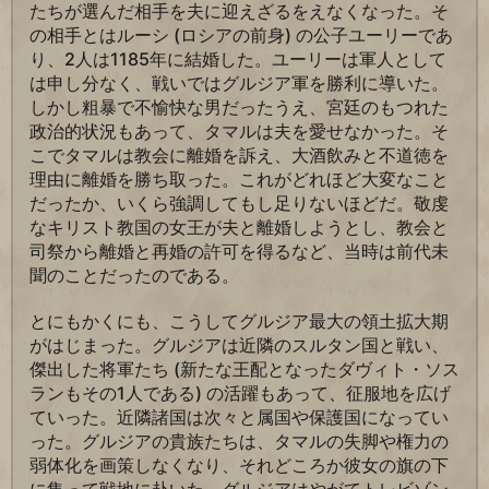
たちが選んだ相手を夫に迎えざるをえなくなった。そ
の相手とはルーシ (ロシアの前身) の公子ユーリーであ
り、2人は1185年に結婚した。ユーリーは軍人として
は申し分なく、戦いではグルジア軍を勝利に導いた。
しかし粗暴で不愉快な男だったうえ、宮廷のもつれた
政治的状況もあって、タマルは夫を愛せなかった。そ
こでタマルは教会に離婚を訴え、大酒飲みと不道徳を
理由に離婚を勝ち取った。これがどれほど大変なこと
だったか、いくら強調してもし足りないほどだ。敬虔
なキリスト教国の女王が夫と離婚しようとし、教会と
司祭から離婚と再婚の許可を得るなど、当時は前代未
聞のことだったのである。
とにもかくにも、こうしてグルジア最大の領土拡大期
がはじまった。グルジアは近隣のスルタン国と戦い、
傑出した将軍たち (新たな王配となったダヴィト・ソス
ランもその1人である) の活躍もあって、征服地を広げ
ていった。近隣諸国は次々と属国や保護国になってい
った。グルジアの貴族たちは、タマルの失脚や権力の
弱体化を画策しなくなり、それどころか彼女の旗の下