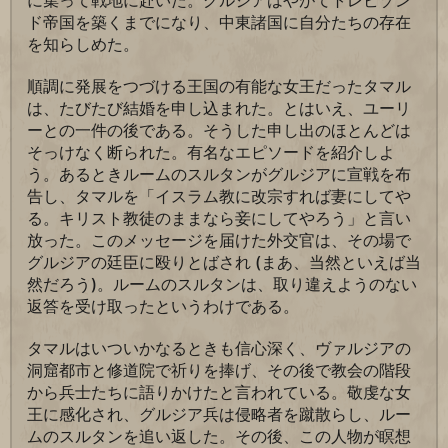
に集って戦地に赴いた。グルジアはやがてトレビゾン
ド帝国を築くまでになり、中東諸国に自分たちの存在
を知らしめた。
順調に発展をつづける王国の有能な女王だったタマル
は、たびたび結婚を申し込まれた。とはいえ、ユーリ
ーとの一件の後である。そうした申し出のほとんどは
そっけなく断られた。有名なエピソードを紹介しよ
う。あるときルームのスルタンがグルジアに宣戦を布
告し、タマルを「イスラム教に改宗すれば妻にしてや
る。キリスト教徒のままなら妾にしてやろう」と言い
放った。このメッセージを届けた外交官は、その場で
グルジアの廷臣に殴りとばされ (まあ、当然といえば当
然だろう)。ルームのスルタンは、取り違えようのない
返答を受け取ったというわけである。
タマルはいついかなるときも信心深く、ヴァルジアの
洞窟都市と修道院で祈りを捧げ、その後で教会の階段
から兵士たちに語りかけたと言われている。敬虔な女
王に感化され、グルジア兵は侵略者を蹴散らし、ルー
ムのスルタンを追い返した。その後、この人物が瞑想