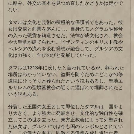
に励み、外交の基本を見つめ直したかどうかは定かで
ない。
タマルは文化と芸術の積極的な保護者でもあった。彼
女は交易と商業を盛んにし、自身のモノグラムや称号
の入った硬貨を鋳造させた。法律が成文化され、教会
や大聖堂が建てられた。ビザンティンのキリスト教や
ペルシアの流れを汲む発想が融合して、グルジアの文
化は力強く、伸びのびと発展していった。
タマルは1213年に没したと言われているが、葬られた
場所はわかっていない。盗掘を防ぐためにどこかの修
道院にひっそりと葬られたという説もあるし、聖地エ
ルサレムの聖墳墓教会の近くに運ばれて埋葬されたと
いう説もある。
分裂した王国の女王として即位したタマルは、国をよ
り大きく、より強大に発展させ、文化的な独自性を確
立してこの世を去った。東方正教会によって列聖され
た彼女は、グルジアでは今も国のシンボルとされてい
る。この偉大な君主に匹敵する偉業を成し遂げた者