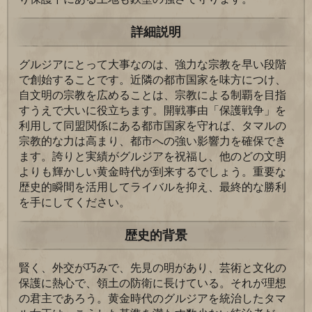
詳細説明
グルジアにとって大事なのは、強力な宗教を早い段階
で創始することです。近隣の都市国家を味方につけ、
自文明の宗教を広めることは、宗教による制覇を目指
すうえで大いに役立ちます。開戦事由「保護戦争」を
利用して同盟関係にある都市国家を守れば、タマルの
宗教的な力は高まり、都市への強い影響力を確保でき
ます。誇りと実績がグルジアを祝福し、他のどの文明
よりも輝かしい黄金時代が到来するでしょう。重要な
歴史的瞬間を活用してライバルを抑え、最終的な勝利
を手にしてください。
歴史的背景
賢く、外交が巧みで、先見の明があり、芸術と文化の
保護に熱心で、領土の防衛に長けている。それが理想
の君主であろう。黄金時代のグルジアを統治したタマ