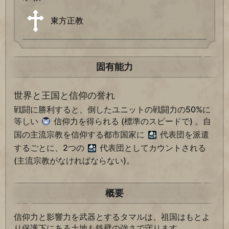
東方正教
固有能力
世界と王国と信仰の誉れ
戦闘に勝利すると、倒したユニットの戦闘力の50%に
等しい
信仰力を得られる (標準のスピードで) 。自
国の主流宗教を信仰する都市国家に
代表団を派遣
するごとに、2つの
代表団としてカウントされる
(主流宗教がなければならない)。
概要
信仰力と影響力を武器とするタマルは、祖国はもとよ
り保護下にある土地も鉄壁の強さで守ります。