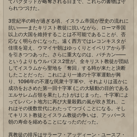
てバグダッドが略奪される日まで、これらの書物は守
られつづけた。
3世紀半の時が過ぎる頃、イスラム帝国が歴史の流れに
抗い――またキリスト教徒に抗いながら、ローマ帝国
以上の大国を維持することは不可能であることが、否
応なく明らかになった。遠く西方ではレコンキスタが
佳境を迎え、ウマイヤ朝はゆっくりとイベリアから手
を引きつつあった。さらに重大なのは、バチカン――
というよりもウルバヌス2世が、全キリスト教徒が団結
してイスラムから聖地を「奪回」する時が来たと決断
したことだった。これにより一連の十字軍運動が興
り、1096年の不運な民衆十字軍や、それよりは遥かに
成功をおさめた第一回十字軍 (この大騒動の目的である
エルサレム占領を果たした) がはじまった。十字軍によ
ってレバント地方に再び大量殺戮の嵐が吹き荒れ、こ
れはその後数世代にわたってつづくことになる。そし
てキリスト教徒とイスラム教徒の争いは、アッバース
朝の寿命を縮めることになったのだった。
異教徒の排斥はサラーフ・アッディーン・ユースフ・