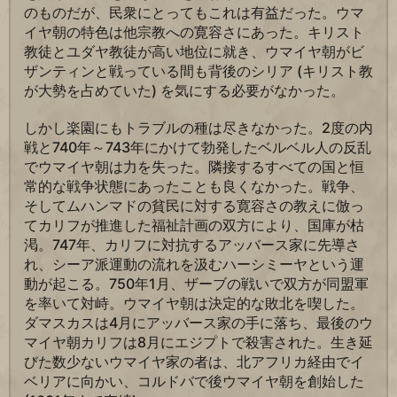
のものだが、民衆にとってもこれは有益だった。ウマ
イヤ朝の特色は他宗教への寛容さにあった。キリスト
教徒とユダヤ教徒が高い地位に就き、ウマイヤ朝がビ
ザンティンと戦っている間も背後のシリア (キリスト教
が大勢を占めていた) を気にする必要がなかった。
しかし楽園にもトラブルの種は尽きなかった。2度の内
戦と740年～743年にかけて勃発したベルベル人の反乱
でウマイヤ朝は力を失った。隣接するすべての国と恒
常的な戦争状態にあったことも良くなかった。戦争、
そしてムハンマドの貧民に対する寛容さの教えに倣っ
てカリフが推進した福祉計画の双方により、国庫が枯
渇。747年、カリフに対抗するアッバース家に先導さ
れ、シーア派運動の流れを汲むハーシミーヤという運
動が起こる。750年1月、ザーブの戦いで双方が同盟軍
を率いて対峙。ウマイヤ朝は決定的な敗北を喫した。
ダマスカスは4月にアッバース家の手に落ち、最後のウ
マイヤ朝カリフは8月にエジプトで殺害された。生き延
びた数少ないウマイヤ家の者は、北アフリカ経由でイ
ベリアに向かい、コルドバで後ウマイヤ朝を創始した