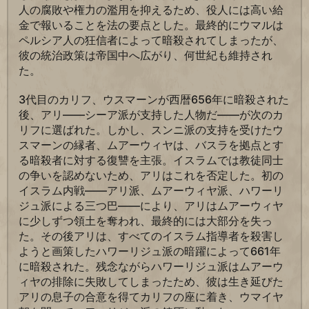
人の腐敗や権力の濫用を抑えるため、役人には高い給
金で報いることを法の要点とした。最終的にウマルは
ペルシア人の狂信者によって暗殺されてしまったが、
彼の統治政策は帝国中へ広がり、何世紀も維持され
た。
3代目のカリフ、ウスマーンが西暦656年に暗殺された
後、アリ――シーア派が支持した人物だ――が次のカ
リフに選ばれた。しかし、スンニ派の支持を受けたウ
スマーンの縁者、ムアーウィヤは、バスラを拠点とす
る暗殺者に対する復讐を主張。イスラムでは教徒同士
の争いを認めないため、アリはこれを否定した。初の
イスラム内戦――アリ派、ムアーウィヤ派、ハワーリ
ジュ派による三つ巴――により、アリはムアーウィヤ
に少しずつ領土を奪われ、最終的には大部分を失っ
た。その後アリは、すべてのイスラム指導者を殺害し
ようと画策したハワーリジュ派の暗躍によって661年
に暗殺された。残念ながらハワーリジュ派はムアーウ
ィヤの排除に失敗してしまったため、彼は生き延びた
アリの息子の合意を得てカリフの座に着き、ウマイヤ