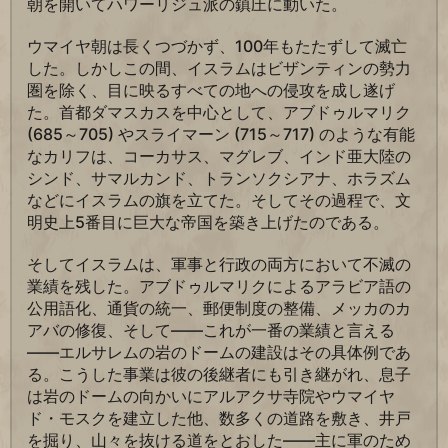
朝を開いてハワーリジュ派の鎮圧に動いた。
ウマイヤ朝は長くつづかず、100年もたたずして滅亡
した。しかしこの間、イスラムはビザンティンの勢力
圏を除く、目に映るすべての地への侵攻を成し遂げ
た。首都ダマスカスを中心として、アブドゥルマリク
(685～705) やスライマーン (715～717) のような有能
なカリフは、コーカサス、マグレブ、インド亜大陸の
シンド、サマルカンド、トランソクシアナ、ホラズム
などにイスラムの旗を立てた。そしてその過程で、文
明史上5番目に巨大な帝国を築き上げたのである。
そしてイスラムは、軍事と行政の両方において不滅の
業績を残した。アブドゥルマリクによるアラビア語の
公用語化、通貨の統一、郵便制度の整備、メッカのカ
アバの修復、そして――これが一番の業績と言える
――エルサレムの岩のドームの建設はその具体例であ
る。こうした事業は彼の後継者にも引き継がれ、息子
は岩のドームの向かいにアルアクサ寺院やウマイヤ
ド・モスクを建立した他、数多くの道路を敷き、井戸
を掘り、山々を抜ける道をとおした――主に軍のため