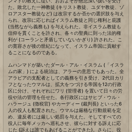
ンマドの教えに従い、おおよそが慈悲深い扱いを受け
た。敗北した一神教徒 (キリスト教徒、ユダヤ教徒、ゾ
ロアスター教徒など) は改宗するか否かの選択肢を与え
られ、改宗に応じればイスラム教徒と同じ権利と庇護
(当然ながら義務も) を与えられた。非イスラム教徒も
信仰を貫くことを許され、各々の聖典に則った法的権
利が (コーランと矛盾していないかぎり) 許された。こ
の寛容さが後の世紀になって、イスラム帝国に貢献す
ることになるのである。
ムハンマドが築いたダール・アル・イスラム (「イスラ
ムの家」) による統治は、アラーの意思でもあった。全
アラビアの支配者としての義務を引き受け、2代目カリ
フとなったウマルは、拡大をつづける帝国を12の行政
区に分け、それぞれにワリ (管理者) を置いて日々の労
役や法の管理を任せた。各行政区にはサヒブ・ウル・
ハラージュ (徴税官) やカーディー (裁判長) といった6
人の役人も配置された。ウマルは厳格な行動規範を定
め、違反者には厳しい処罰を与えた。そしてすべての
役人に毎年メッカへ巡礼させ、彼らに対する訴えに応
じた (訴えは誰でもあげることができた)。さらに、役