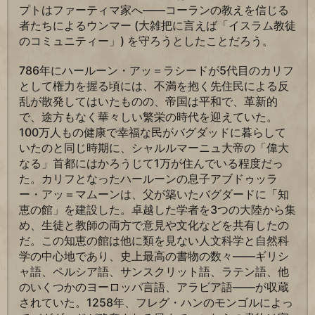
プトはファーティマ家へ――コーランの教えを信じる
者たちによるウンマー (大雑把に言えば「イスラム教徒
のコミュニティー」) を守ろうとしたことだろう。
786年にハールーン・アッ＝ラシードが5代目のカリフ
として権力を握る頃には、不満を抱く先住民による反
乱が散発してはいたものの、帝国は平和で、革新的
で、途方もなく華々しい繁栄の時代を迎えていた。
100万人もの健康で幸福な民がバグダッドに暮らして
いたのと同じ時期に、シャルルマーニュ大帝の「偉大
なる」首都にはかろうじて1万が住んでいる程度だっ
た。カリフとなったハールーンの息子アブドゥッラ
ー・アッ＝マムーンは、父が築いたバグダードに「知
恵の館」を建設した。卓越した学者を3つの大陸から集
め、生徒と教師の両方で意見や文化などを共有したの
だ。この知恵の館は他に類を見ない人文科学と自然科
学の中心地であり、史上最高の書物の数々――ギリシ
ャ語、ペルシア語、サンスクリット語、ラテン語、他
のいくつかのヨーロッパ言語、アラビア語――が収蔵
されていた。1258年、フレグ・ハンのモンゴルによっ