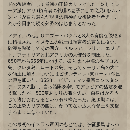
ドの後継者にして最初の正統カリフとした。対してシ
ーア派はアリ (預言者の義理の息子にして従兄) をムハ
ンマドが自ら選んだ現世の精神的な後継者と考え、こ
れが今日まで続く分派のはじまりとなった。
メディナの地よりアブー・バクルと3人の有能な後継者
に指揮され、イスラムの戦士は預言者の言葉に従い、
砂漠を踏破してその四方、ペルシア、シリア、エジプ
ト、アナトリアと北アフリカの大部分を制圧した。
650年から655年にかけて、彼らは地中海のキプロス
島、クレタ島、ロードス島、そしてシチリア島の大半
を領土に加え、ついにはビザンティン (東ローマ) 帝国
の戸を叩いた。655年、ビザンティン皇帝コンスタン
ティヌス2世は、自ら艦隊を率いてアラビアの猛攻を迎
え撃ったが、500隻あまりの船を失い、自身はかろう
じて逃げおおせるという有り様だった。絶頂期には、
この正統カリフの国は、かつてない広大な領土を支配
するまでになっていた。
この最初のイスラム帝国のもとでは、被征服民はムハ