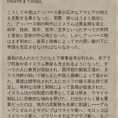
(1031年まで存続)。
こうして今度はアッバース家が広大なアラビアの領土
を支配する番となった。実際、彼らはうまく統治し
た。アッバース朝の時代にイスラムは黄金期を迎え、
科学、技術、医学、哲学、文学といったすべての学問
と英知と芸術の中心地となった。しかしアッバース朝
はまず初めに、改革と政略によってその黒い旗の下に
帝国を安定させなければならなかった。
最初の5人のカリフのもとで軍事改革が行われ、非アラ
ブ民族や非イスラム教徒も含まれるようになった。す
べての人に教育が奨励され、西洋初の製紙工場が、タ
ラス河畔の戦いで捕らえた中国人捕虜によって築かれ
た。通貨は標準化された上にカリフの後ろ盾を得て安
定し、有利な法律と関税によって貿易が促進された。
イスラム法が法制度の基準として返り咲き、ウマイヤ
朝以上に宗教的な傾向を帯びた。だがおそらく最も重
要だったのは、地方の支配権を名家に割譲し――アル
＝アンダルスとマグレブはウマイヤ家へ、モロッコは
イドリース家へ、イフリーキヤはアグラブ家へ、エジ