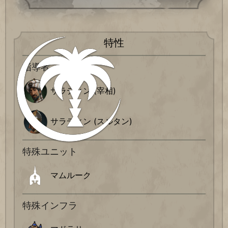
特性
指導者
サラディン (宰相)
サラディン (スルタン)
特殊ユニット
マムルーク
特殊インフラ