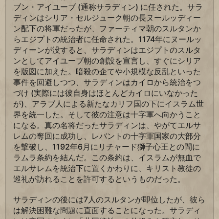
ブン・アイユーブ (通称サラディン) に任された。サラ
ディンはシリア・セルジューク朝の長ヌールッディー
ン配下の将軍だったが、ファーティマ朝のスルタンか
らエジプトの統治者に任命された。1174年にヌールッ
ディーンが没すると、サラディンはエジプトのスルタ
ンとしてアイユーブ朝の創設を宣言し、すぐにシリア
を版図に加えた。暗殺の企てや小規模な反乱といった
事件を回避しつつ、サラディンはカイロから統治をつ
づけ (実際には彼自身はほとんどカイロにいなかった
が)、アラブ人による新たなカリフ国の下にイスラム世
界を統一した。そして彼の注意は十字軍へ向かうこと
になる。真の名将だったサラディンは、やがてエルサ
レムの奪回に成功し、レバントの十字軍国家の大部分
を撃破し、1192年6月にリチャード獅子心王との間に
ラムラ条約を結んだ。この条約は、イスラムが無血で
エルサレムを統治下に置くかわりに、キリスト教徒の
巡礼が訪れることを許可するというものだった。
サラディンの後には7人のスルタンが即位したが、彼ら
は解決困難な問題に直面することになった。サラディ