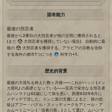
固有能力
最後の預言者
最後から2番目の大預言者が他の文明に獲得されると
(まだ
大預言者を獲得していない場合)、自動的に最
後の
大預言者を獲得する。アラビアの宗教を信仰
する海外の都市1つにつき
科学力+1。
歴史的背景
最後の大巡礼を終えた数ヶ月後――これがハッジ (メッ
カ巡礼) の基礎となっている――至高で栄光なる預言者
ムハンマドは62歳にして病を患い、西暦632年6月に
メディナで没した。スンニ派の文書によると、彼の信
徒はアブー・バクル・スィッディークをアミール・ア
ルムーミニーン (「信者の長」) として選び、ムハンマ