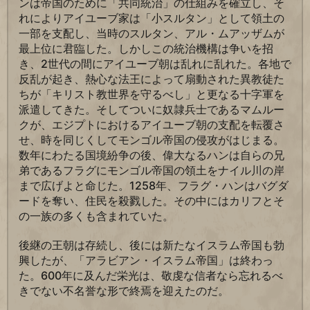
ンは帝国のために「共同統治」の仕組みを確立し、そ
れによりアイユーブ家は「小スルタン」として領土の
一部を支配し、当時のスルタン、アル・ムアッザムが
最上位に君臨した。しかしこの統治機構は争いを招
き、2世代の間にアイユーブ朝は乱れに乱れた。各地で
反乱が起き、熱心な法王によって扇動された異教徒た
ちが「キリスト教世界を守るべし」と更なる十字軍を
派遣してきた。そしてついに奴隷兵士であるマムルー
クが、エジプトにおけるアイユーブ朝の支配を転覆さ
せ、時を同じくしてモンゴル帝国の侵攻がはじまる。
数年にわたる国境紛争の後、偉大なるハンは自らの兄
弟であるフラグにモンゴル帝国の領土をナイル川の岸
まで広げよと命じた。1258年、フラグ・ハンはバグダ
ードを奪い、住民を殺戮した。その中にはカリフとそ
の一族の多くも含まれていた。
後継の王朝は存続し、後には新たなイスラム帝国も勃
興したが、「アラビアン・イスラム帝国」は終わっ
た。600年に及んだ栄光は、敬虔な信者なら忘れるべ
きでない不名誉な形で終焉を迎えたのだ。