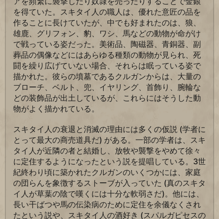
アを頻繁に襲撃したり奴隷を売ったりすることで金銀
を得ていた。スキタイ人の職人は、優れた意匠の品を
作ることに長けていたが、中でも好まれたのは、狼、
雄鹿、グリフォン、豹、ワシ、馬などの動物が命がけ
で戦っている姿だった。美術品、陶磁器、青銅器、副
葬品の偶像などにはあらゆる種類の動物が見られ、死
闘を繰り広げていない場合、それらは眠っている姿で
描かれた。彼らの墳墓であるクルガンからは、大量の
ブローチ、ベルト、兜、イヤリング、首飾り、腕輪な
どの装飾品が出土しているが、これらにはそうした動
物がよく描かれている。
スキタイ人の衰退と消滅の理由には多くの仮説 (学者に
とって最大の商売道具だ) がある。一部の学者は、スキ
タイ人が近隣の者と結婚し、放牧や襲撃をやめて徐々
に定住するようになったという説を提唱している。3世
紀終わり頃に築かれたクルガンのいくつかには、家庭
の団らんを象徴するストーブが入っていた (真のスキタ
イ人が草葉の陰で嘆くには十分な軟弱さだ)。他には、
長い干ばつや馬の伝染病のために定住を余儀なくされ
たという説や、スキタイ人の酒好き (スパルガピセスの