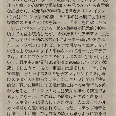
作った唯一の永続的な構築物) から見つかった考古学的
な証拠から、紀元前470年頃に指導者アリアペイテス
(これはギリシャ語の名前。彼の本名は不明である) が
複数のスキタイ人部族を統一し、「王」を自称したら
しいことがわかっている。彼の後継者が紀元前340年
頃まで同盟を統治したが、その後偉大なアテアス (また
してもギリシャ語の名前だ) によって王朝は打倒され
た。ストラボンによれば、ドナウ川からマエオティア
の沼地までのスキタイ人部族をすべて統一したアテア
スは、すぐにマケドニアのピリッポス2世と衝突したと
いう。戦争中の紀元前339年頃に90歳のアテアスが戦
死してしまうと、彼の「帝国」は崩壊した。それでも
10年後、ピリッポス2世の息子アレキサンドロスは再
びスキタイ人と戦っている。シルダリヤ川での「決定
的な」戦いに勝利して国境付近における略奪行為を終
わらせると、ギリシャ人たちは繁栄を求めて南進でき
るようになった。この戦いの影響はその後も尾を引
き、スキタイ人は侵入してきたケルト人によってバル
カン半島から追い出されてしまった。ステップ地帯と
は違い、山岳地帯では自慢の騎兵も思うように力を発