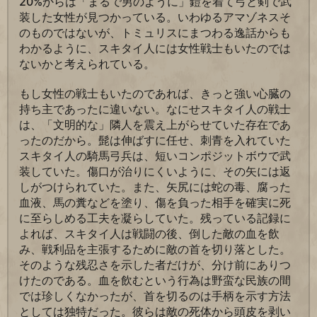
20%からは「まるで男のように」鎧を着て弓と剣で武
装した女性が見つかっている。いわゆるアマゾネスそ
のものではないが、トミュリスにまつわる逸話からも
わかるように、スキタイ人には女性戦士もいたのでは
ないかと考えられている。
もし女性の戦士もいたのであれば、きっと強い心臓の
持ち主であったに違いない。なにせスキタイ人の戦士
は、「文明的な」隣人を震え上がらせていた存在であ
ったのだから。髭は伸ばすに任せ、刺青を入れていた
スキタイ人の騎馬弓兵は、短いコンポジットボウで武
装していた。傷口が治りにくいように、その矢には返
しがつけられていた。また、矢尻には蛇の毒、腐った
血液、馬の糞などを塗り、傷を負った相手を確実に死
に至らしめる工夫を凝らしていた。残っている記録に
よれば、スキタイ人は戦闘の後、倒した敵の血を飲
み、戦利品を主張するために敵の首を切り落とした。
そのような残忍さを示した者だけが、分け前にありつ
けたのである。血を飲むという行為は野蛮な民族の間
では珍しくなかったが、首を切るのは手柄を示す方法
としては独特だった。彼らは敵の死体から頭皮を剥い