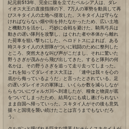
紀元前513年、完全に腹を立てたペルシア人は、ダレ
イオス大王の直接指揮の下、7万人の軍勢を動員して再
びスキタイ人の土地へ侵攻した。スキタイ人は守らな
ければならない畑や街を持たなかったため、広い土地
と機動力を活かし、巧妙に会戦を避けた。騎馬弓兵は
動きの遅い隊列を攻撃し、はぐれた者や本体から離れ
た荷車を狙い撃ちにした。ヘロドトスによれば、ある
時スキタイ人の大部隊がついに戦闘のために整列した
ところ、突然大きな叫び声がこだまし、それに驚いた
野うさぎが茂みから飛び出してきた。すると隊列の何
名かは、その野うさぎを追って走り去ってしまった。
これを知ってダレイオス大王は、「連中は我々を心の
底から侮っているようだ」と言ったとされている。足
の遅いダレイオスの軍隊は、いくらか数を減らしなが
らもついにヴォルガ川へ到達したが、糧食と物資が底
をついてしまったため、結局なにも成し遂げられない
まま自国へ帰っていった。スキタイ人がその後も意気
揚々と国境を襲い続けたことは言うまでもないだろ
う。
クルガンと呼ばれる巨大な墳墓 (おそらくスキタイ人が