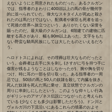
えないようにと用意されたものだった。あるクルガン
では、指導者のまわりに400頭以上の馬の骨が幾何学
的に並べられていた。偉大なスキタイ人が死ぬと殺さ
れたのは馬だけではない。配偶者や家臣も死者を追っ
て死後の世界へ旅立つという、ありがたくない栄誉を
賜ったのだ。最大級のクルガンは、6階建ての建物に匹
敵する高さがあり、幅も90m以上あった。文字をもた
ない野蛮な騎馬民族にしては大したものといえるだろ
う。
ヘロドトスによれば、その埋葬は壮大なものだったと
いう。会葬者は左手に矢を刺し (さすがに弓を持つ手に
傷害が残るようなことはしなかったが)、腕や胸を切り
つけ、時に耳の一部を切り取った。ある指導者の一周
忌では、50頭の馬と50人の奴隷を殺して内臓を抜き、
死んだ奴隷を死んだ馬に乗せ、直立状態でクルガンの
周りに串刺しにしたという。このような仰々しい行為
がギリシャのアマゾネス伝説につながったと考えられ
ている (少なくとも多少は影響しただろう)。ドン川と
ヴォルガ川の下流沿いにあるこれらの墳墓のおよそ