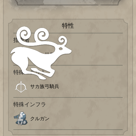
特性
指導者
トミュリス
特殊ユニット
サカ族弓騎兵
特殊インフラ
クルガン