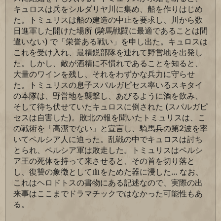
キュロスは兵をシルダリヤ川に集め、船を作りはじめ
た。トミュリスは船の建造の中止を要求し、川から数
日進軍した開けた場所 (騎馬戦闘に最適であることは間
違いない) で「栄誉ある戦い」を申し出た。キュロスは
これを受け入れ、最精鋭部隊を連れて野営地を出発し
た。しかし、敵が酒精に不慣れであることを知ると、
大量のワインを残し、それをわずかな兵力に守らせ
た。トミュリスの息子スパルガピセス率いるスキタイ
の本隊は、野営地を襲撃し、あびるように酒を飲み、
そして待ち伏せていたキュロスに倒された (スパルガピ
セスは自害した)。敗北の報を聞いたトミュリスは、こ
の戦術を「高潔でない」と宣言し、騎馬兵の第2波を率
いてペルシア人に迫った。乱戦の中でキュロスは討ち
とられ、ペルシア軍は敗走した。トミュリスはペルシ
ア王の死体を持って来させると、その首を切り落と
し、復讐の象徴として血をためた器に浸した… なお、
これはヘロドトスの書物にある記述なので、実際の出
来事はここまでドラマチックではなかった可能性もあ
る。