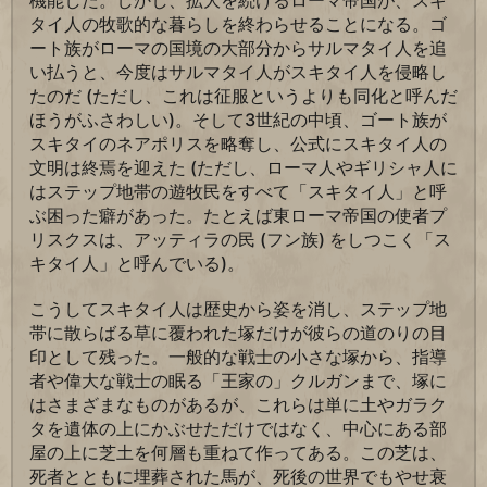
機能した。しかし、拡大を続けるローマ帝国が、スキ
タイ人の牧歌的な暮らしを終わらせることになる。ゴ
ート族がローマの国境の大部分からサルマタイ人を追
い払うと、今度はサルマタイ人がスキタイ人を侵略し
たのだ (ただし、これは征服というよりも同化と呼んだ
ほうがふさわしい)。そして3世紀の中頃、ゴート族が
スキタイのネアポリスを略奪し、公式にスキタイ人の
文明は終焉を迎えた (ただし、ローマ人やギリシャ人に
はステップ地帯の遊牧民をすべて「スキタイ人」と呼
ぶ困った癖があった。たとえば東ローマ帝国の使者プ
リスクスは、アッティラの民 (フン族) をしつこく「ス
キタイ人」と呼んでいる)。
こうしてスキタイ人は歴史から姿を消し、ステップ地
帯に散らばる草に覆われた塚だけが彼らの道のりの目
印として残った。一般的な戦士の小さな塚から、指導
者や偉大な戦士の眠る「王家の」クルガンまで、塚に
はさまざまなものがあるが、これらは単に土やガラク
タを遺体の上にかぶせただけではなく、中心にある部
屋の上に芝土を何層も重ねて作ってある。この芝は、
死者とともに埋葬された馬が、死後の世界でもやせ衰