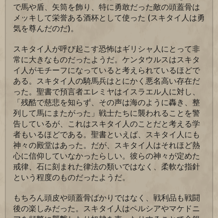
で馬や盾、矢筒を飾り、特に勇敢だった敵の頭蓋骨は
メッキして栄誉ある酒杯として使った (スキタイ人は勇
気を尊んだのだ)。
スキタイ人が呼び起こす恐怖はギリシャ人にとって非
常に大きなものだったようだ。ケンタウルスはスキタ
イ人がモチーフになっていると考えられているほどで
ある。スキタイ人の騎馬兵はとにかく悪名高い存在だ
った。聖書で預言者エレミヤはイスラエル人に対し、
「残酷で慈悲を知らず、その声は海のように轟き、整
列して馬にまたがった」戦士たちに襲われることを警
告しているが、これはスキタイ人のことだと考える学
者もいるほどである。聖書といえば、スキタイ人にも
神々の殿堂はあった。だが、スキタイ人はそれほど熱
心に信仰していなかったらしい。彼らの神々が定めた
戒律、石に刻まれた律法の類いではなく、柔軟な指針
という程度のものだったようだ。
もちろん頭皮や頭蓋骨ばかりではなく、戦利品も戦闘
後の楽しみだった。スキタイ人はペルシアやマケドニ