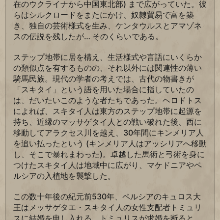
在のウクライナから中国東北部) まで広がっていた。彼
らはシルクロードをまたにかけ、奴隷貿易で富を築
き、独自の芸術様式を生み、ケンタウルスとアマゾネ
スの伝説を残したが… そのくらいである。
ステップ地帯に居を構え、生活様式や言語にいくらか
の類似点を有するものの、それ以外には関連性の薄い
騎馬民族。現代の学者の考えでは、古代の物書きが
「スキタイ」という語を用いた場合に指していたの
は、だいたいこのような者たちであった。ヘロドトス
によれば、スキタイ人は東方のステップ地帯に起源を
持ち、近縁のマッサゲタイ人との戦い破れた後、西に
移動してアラクセス川を越え、30年間にキンメリア人
を追い払ったという (キンメリア人はアッシリアへ移動
し、そこで暴れまわった)。卓越した馬術と弓術を身に
つけたスキタイ人は地域中に広がり、マケドニアやペ
ルシアの入植地を襲撃した。
この数十年後の紀元前530年、ペルシアのキュロス大
王はメッサゲタエ・スキタイ人の女性支配者トミュリ
スに結婚を申し入れる。トミュリスが求婚を断ると、