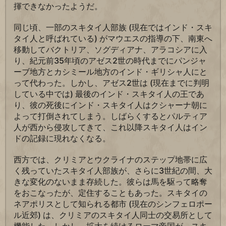
揮できなかったようだ。
同じ頃、一部のスキタイ人部族 (現在ではインド・スキ
タイ人と呼ばれている) がマウエスの指導の下、南東へ
移動してバクトリア、ソグディアナ、アラコシアに入
り、紀元前35年頃のアゼス2世の時代までにパンジャ
ーブ地方とカシミール地方のインド・ギリシャ人にと
って代わった。しかし、アゼス2世は (現在までに判明
している中では) 最後のインド・スキタイ人の王であ
り、彼の死後にインド・スキタイ人はクシャーナ朝に
よって打倒されてしまう。しばらくするとパルティア
人が西から侵攻してきて、これ以降スキタイ人はイン
ドの記録に現れなくなる。
西方では、クリミアとウクライナのステップ地帯に広
く残っていたスキタイ人部族が、さらに3世紀の間、大
きな変化のないまま存続した。彼らは馬を駆って略奪
をおこなったが、定住することもあった。スキタイの
ネアポリスとして知られる都市 (現在のシンフェロポー
ル近郊) は、クリミアのスキタイ人同士の交易所として