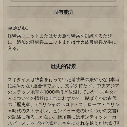
固有能力
草原の民
軽騎兵ユニットまたはサカ族弓騎兵を訓練するたび
に、追加の軽騎兵ユニットまたはサカ族弓騎兵が手に
入る。
歴史的背景
スキタイ人は牧畜を行っていた遊牧民の緩やかな (本当
に緩やかな) 連合体であり、文字を持たず、中央アジア
のステップ地帯を1000年ほど放浪していた。スキタイ
人についての情報は非常にわずかで、幾ばくかの古代
の「歴史家」 (ギリシャのヘロドトス、ローマ・ギリシ
ャ時代のストラボン、ヒンドゥー教のいくつかの文書)
の記述に頼るしかない。絶頂期にはポンティック・カ
スピ・ステップの全域と、さらにそれを越えた地域 (現