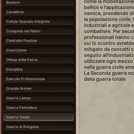
come la mobilitazione d
Bastioni
bellico e l'applicazion
Cavalleria
nemica, prendendo di 
la popolazione civile, 
Cellula Spaziale Integrata
industriali e agricole 
combattere. Per secoli, 
Conquista dei Nativi
professionali hanno co
Contratto Feudale
cui lo scontro avreb
mitigato da concetti c
Coscrizione
seguito all'industriali
Difesa della Patria
utilizzare ogni mezzo
nella guerra civile am
Disciplina
La Seconda guerra mon
della guerra totale.
Esercito Professionista
Grande Armée
Guerra Lampo
Guerra Patriottica
Guerra Totale
Guerre di Religione