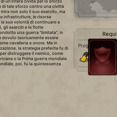
i un'intera civiltà per lo sforzo
e di tale sforzo contro una civiltà
mira non solo il suo esercito, ma
le infrastrutture, le risorse
e la sua volontà di continuare a
gli eserciti e le flotte
ndotto una guerra "limitata", in
Requis
be dovuto teoricamente essere
ome cavalleria e onore. Ma in
Progresso civico
zzazione, la strategia preferita fu di
 per distruggere il nemico, come
Terra Brucia
ericana o la Prima guerra mondiale.
diale, poi, fu la quintessenza