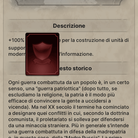
Descrizione
+100%
Produzione per la costruzione di unità di
supporto di epoca
moderna/atomica/dell'informazione.
Contesto storico
Ogni guerra combattuta da un popolo è, in un certo
senso, una "guerra patriottica" (dopo tutto, se
escludiamo la religione, la patria è il modo più
efficace di convincere la gente a uccidersi a
vicenda). Ma nel XX secolo il termine ha cominciato
a designare quei conflitti in cui, secondo la dottrina
comunista, il proletariato si solleva per difendersi
da una minaccia straniera. Più in generale s'intende
una guerra combattuta in difesa della madrepatria
o, in questo caso, della "Madre Russia". La prima